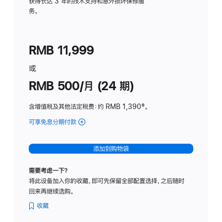
务
获得长达 3 年的技术支持和意外损坏保修服
务。
计
划
(适
RMB 11,999
用
于
或
Studio
RMB 500/月 (24 期)
Display
含增值税及其他法定税费
：约 RMB 1,390
脚
‡。
注
可享免息分期付款
(Studio
Display
-
添加到购物袋
标
准
需要考虑一下？
玻
将此设备加入你的收藏，即可先保留全部配置选择，之后随时
璃
回来再继续选购。
面
板
收藏
-