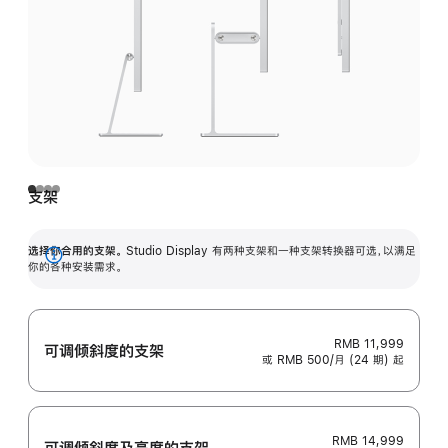
支架
选择你合用的支架。
Studio Display 有两种支架和一种支架转换器可选，以满足
展
你的各种安装需求。
开
RMB 11,999
可调倾斜度的支架
或 RMB 500/月 (24 期) 起
RMB 14,999
可调倾斜度及高‍度的支‍架