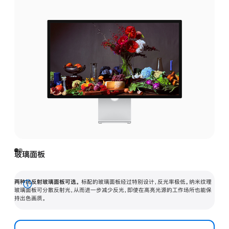
玻璃面板
两种抗反射玻璃面板可选。
标配的玻璃面板经过特别设计，反光率极低。纳米纹理
展
玻璃面板可分散反射光，从而进一步减少反光，即使在高亮光源的工作场所也能保
持出色画质。
开