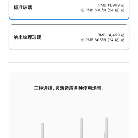
RMB 11,999
起
标准玻璃
或 RMB 500/月 (24 期) 起
RMB 14,499
起
纳米纹理玻璃
或 RMB 605/月 (24 期) 起
三种选择，灵活适应各种使用场景。
标