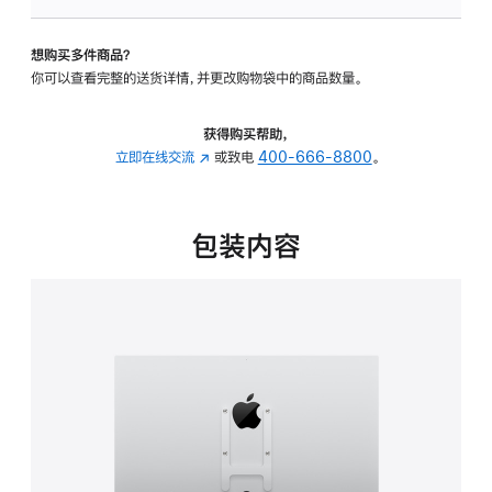
VESA
支
想购买多件商品？
架
你可以查看完整的送货详情，并更改购物袋中的商品数量。
转
换
器
获得购买帮助，
的
立即在线交流
(在
或致电
400-666-8800
。
分
新
期
窗
付
口
包装内容
款
中
选
打
项)
开)