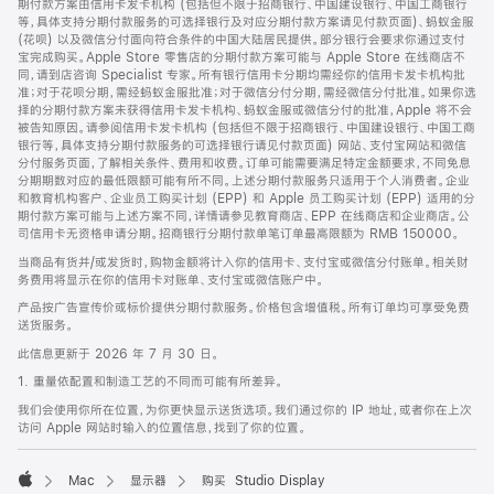
期付款方案由信用卡发卡机构 (包括但不限于招商银行、中国建设银行、中国工商银行
等，具体支持分期付款服务的可选择银行及对应分期付款方案请见付款页面)、蚂蚁金服
(花呗) 以及微信分付面向符合条件的中国大陆居民提供。部分银行会要求你通过支付
宝完成购买。Apple Store 零售店的分期付款方案可能与 Apple Store 在线商店不
同，请到店咨询 Specialist 专家。所有银行信用卡分期均需经你的信用卡发卡机构批
准；对于花呗分期，需经蚂蚁金服批准；对于微信分付分期，需经微信分付批准。如果你选
择的分期付款方案未获得信用卡发卡机构、蚂蚁金服或微信分付的批准，Apple 将不会
被告知原因。请参阅信用卡发卡机构 (包括但不限于招商银行、中国建设银行、中国工商
银行等，具体支持分期付款服务的可选择银行请见付款页面) 网站、支付宝网站和微信
分付服务页面，了解相关条件、费用和收费。订单可能需要满足特定金额要求，不同免息
分期期数对应的最低限额可能有所不同。上述分期付款服务只适用于个人消费者。企业
和教育机构客户、企业员工购买计划 (EPP) 和 Apple 员工购买计划 (EPP) 适用的分
期付款方案可能与上述方案不同，详情请参见教育商店、EPP 在线商店和企业商店。公
司信用卡无资格申请分期。招商银行分期付款单笔订单最高限额为 RMB 150000。
当商品有货并/或发货时，购物金额将计入你的信用卡、支付宝或微信分付账单。相关财
务费用将显示在你的信用卡对账单、支付宝或微信账户中。
产品按广告宣传价或标价提供分期付款服务。价格包含增值税。所有订单均可享受免费
送货服务。
此信息更新于 2026 年 7 月 30 日。
1. 重量依配置和制造工艺的不同而可能有所差异。
我们会使用你所在位置，为你更快显示送货选项。我们通过你的 IP 地址，或者你在上次
访问 Apple 网站时输入的位置信息，找到了你的位置。
Mac
显示器
购买 Studio Display