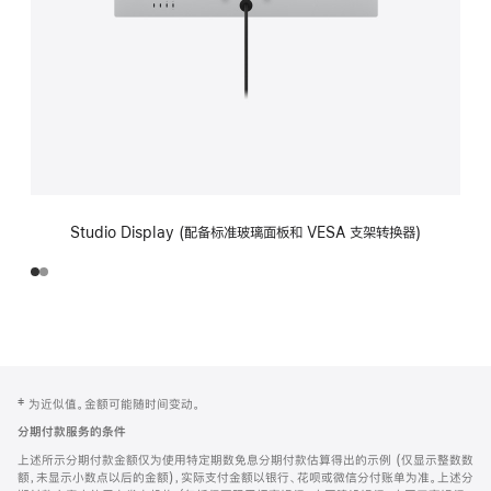
Studio Display (配备标准玻璃面板和 VESA 支架转换器)
网
脚
‡ 为近似值。金额可能随时间变动。
注
页
分期付款服务的条件
页
上述所示分期付款金额仅为使用特定期数免息分期付款估算得出的示例 (仅显示整数数
脚
额，未显示小数点以后的金额)，实际支付金额以银行、花呗或微信分付账单为准。上述分