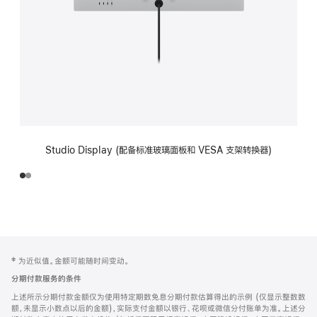
Studio Display (配备标准玻璃面板和 VESA 支架转换器)
网
脚
‡ 为近似值。金额可能随时间变动。
注
页
分期付款服务的条件
页
上述所示分期付款金额仅为使用特定期数免息分期付款估算得出的示例 (仅显示整数数
脚
额，未显示小数点以后的金额)，实际支付金额以银行、花呗或微信分付账单为准。上述分