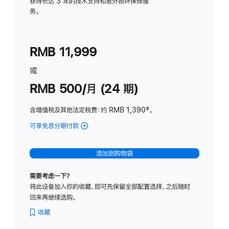
务
获得长达 3 年的技术支持和意外损坏保修服
务。
计
划
(适
RMB 11,999
用
于
或
Studio
RMB 500/月 (24 期)
Display
含增值税及其他法定税费
：约 RMB 1,390
脚
‡。
注
可享免息分期付款
(Studio
Display
-
添加到购物袋
标
准
需要考虑一下？
玻
将此设备加入你的收藏，即可先保留全部配置选择，之后随时
璃
回来再继续选购。
面
板
收藏
-