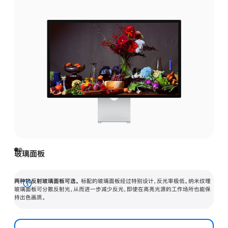
玻璃面板
两种抗反射玻璃面板可选。
标配的玻璃面板经过特别设计，反光率极低。纳米纹理
展
玻璃面板可分散反射光，从而进一步减少反光，即使在高亮光源的工作场所也能保
持出色画质。
开