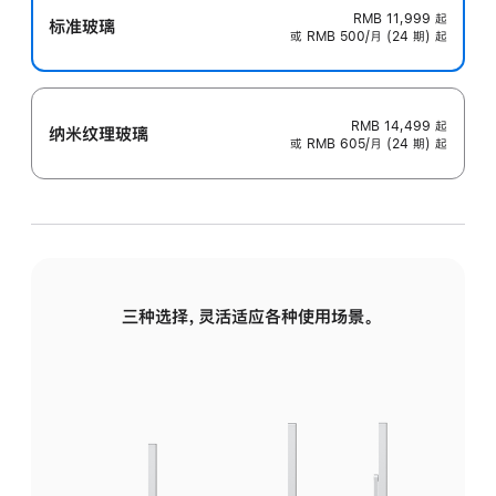
RMB 11,999
起
标准玻璃
或 RMB 500/月 (24 期) 起
RMB 14,499
起
纳米纹理玻璃
或 RMB 605/月 (24 期) 起
三种选择，灵活适应各种使用场景。
标