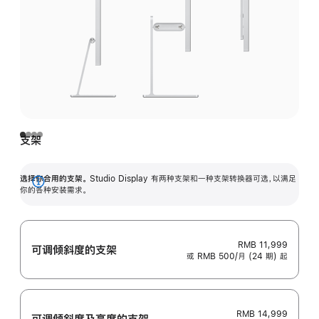
支架
选择你合用的支架。
Studio Display 有两种支架和一种支架转换器可选，以满足
展
你的各种安装需求。
开
RMB 11,999
可调倾斜度的支架
或 RMB 500/月 (24 期) 起
RMB 14,999
可调倾斜度及高‍度的支‍架