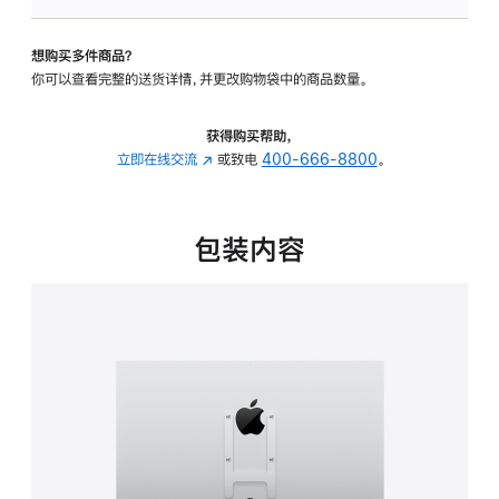
VESA
支
想购买多件商品？
架
你可以查看完整的送货详情，并更改购物袋中的商品数量。
转
换
器
获得购买帮助，
的
立即在线交流
(在
或致电
400-666-8800
。
分
新
期
窗
付
口
包装内容
款
中
选
打
项)
开)