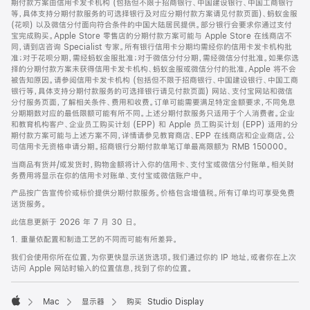
期付款方案由信用卡发卡机构 (包括但不限于招商银行、中国建设银行、中国工商银行
等，具体支持分期付款服务的可选择银行及对应分期付款方案请见付款页面)、蚂蚁金服
(花呗) 以及微信分付面向符合条件的中国大陆居民提供。部分银行会要求你通过支付
宝完成购买。Apple Store 零售店的分期付款方案可能与 Apple Store 在线商店不
同，请到店咨询 Specialist 专家。所有银行信用卡分期均需经你的信用卡发卡机构批
准；对于花呗分期，需经蚂蚁金服批准；对于微信分付分期，需经微信分付批准。如果你选
择的分期付款方案未获得信用卡发卡机构、蚂蚁金服或微信分付的批准，Apple 将不会
被告知原因。请参阅信用卡发卡机构 (包括但不限于招商银行、中国建设银行、中国工商
银行等，具体支持分期付款服务的可选择银行请见付款页面) 网站、支付宝网站和微信
分付服务页面，了解相关条件、费用和收费。订单可能需要满足特定金额要求，不同免息
分期期数对应的最低限额可能有所不同。上述分期付款服务只适用于个人消费者。企业
和教育机构客户、企业员工购买计划 (EPP) 和 Apple 员工购买计划 (EPP) 适用的分
期付款方案可能与上述方案不同，详情请参见教育商店、EPP 在线商店和企业商店。公
司信用卡无资格申请分期。招商银行分期付款单笔订单最高限额为 RMB 150000。
当商品有货并/或发货时，购物金额将计入你的信用卡、支付宝或微信分付账单。相关财
务费用将显示在你的信用卡对账单、支付宝或微信账户中。
产品按广告宣传价或标价提供分期付款服务。价格包含增值税。所有订单均可享受免费
送货服务。
此信息更新于 2026 年 7 月 30 日。
1. 重量依配置和制造工艺的不同而可能有所差异。
我们会使用你所在位置，为你更快显示送货选项。我们通过你的 IP 地址，或者你在上次
访问 Apple 网站时输入的位置信息，找到了你的位置。
Mac
显示器
购买 Studio Display