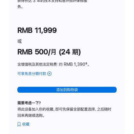
务
获得长达 3 年的技术支持和意外损坏保修服
务。
计
划
(适
RMB 11,999
用
于
或
Studio
RMB 500/月 (24 期)
Display
含增值税及其他法定税费
：约 RMB 1,390
脚
‡。
注
可享免息分期付款
(Studio
Display
-
添加到购物袋
标
准
需要考虑一下？
玻
将此设备加入你的收藏，即可先保留全部配置选择，之后随时
璃
回来再继续选购。
面
板
收藏
-