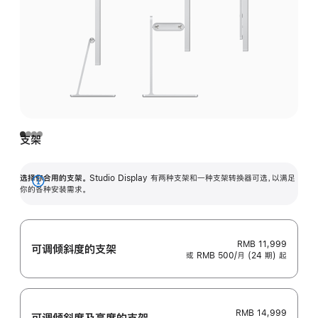
支架
选择你合用的支架。
Studio Display 有两种支架和一种支架转换器可选，以满足
展
你的各种安装需求。
开
RMB 11,999
可调倾斜度的支架
或 RMB 500/月 (24 期) 起
RMB 14,999
可调倾斜度及高‍度的支‍架