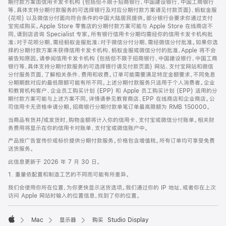
期付款方案由信用卡发卡机构 (包括但不限于招商银行、中国建设银行、中国工商银行
等，具体支持分期付款服务的可选择银行及对应分期付款方案请见付款页面)、蚂蚁金服
(花呗) 以及微信分付面向符合条件的中国大陆居民提供。部分银行会要求你通过支付
宝完成购买。Apple Store 零售店的分期付款方案可能与 Apple Store 在线商店不
同，请到店咨询 Specialist 专家。所有银行信用卡分期均需经你的信用卡发卡机构批
准；对于花呗分期，需经蚂蚁金服批准；对于微信分付分期，需经微信分付批准。如果你选
择的分期付款方案未获得信用卡发卡机构、蚂蚁金服或微信分付的批准，Apple 将不会
被告知原因。请参阅信用卡发卡机构 (包括但不限于招商银行、中国建设银行、中国工商
银行等，具体支持分期付款服务的可选择银行请见付款页面) 网站、支付宝网站和微信
分付服务页面，了解相关条件、费用和收费。订单可能需要满足特定金额要求，不同免息
分期期数对应的最低限额可能有所不同。上述分期付款服务只适用于个人消费者。企业
和教育机构客户、企业员工购买计划 (EPP) 和 Apple 员工购买计划 (EPP) 适用的分
期付款方案可能与上述方案不同，详情请参见教育商店、EPP 在线商店和企业商店。公
司信用卡无资格申请分期。招商银行分期付款单笔订单最高限额为 RMB 150000。
当商品有货并/或发货时，购物金额将计入你的信用卡、支付宝或微信分付账单。相关财
务费用将显示在你的信用卡对账单、支付宝或微信账户中。
产品按广告宣传价或标价提供分期付款服务。价格包含增值税。所有订单均可享受免费
送货服务。
此信息更新于 2026 年 7 月 30 日。
1. 重量依配置和制造工艺的不同而可能有所差异。
我们会使用你所在位置，为你更快显示送货选项。我们通过你的 IP 地址，或者你在上次
访问 Apple 网站时输入的位置信息，找到了你的位置。
Mac
显示器
购买 Studio Display