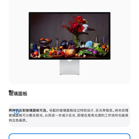
玻璃面板
两种抗反射玻璃面板可选。
标配的玻璃面板经过特别设计，反光率极低。纳米纹理
展
玻璃面板可分散反射光，从而进一步减少反光，即使在高亮光源的工作场所也能保
持出色画质。
开