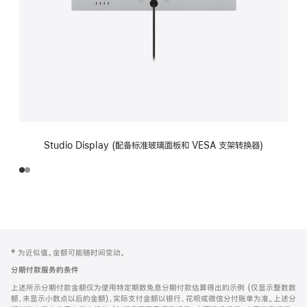
Studio Display (配备标准玻璃面板和 VESA 支架转换器)
网
脚
‡ 为近似值。金额可能随时间变动。
注
页
分期付款服务的条件
页
上述所示分期付款金额仅为使用特定期数免息分期付款估算得出的示例 (仅显示整数数
脚
额，未显示小数点以后的金额)，实际支付金额以银行、花呗或微信分付账单为准。上述分