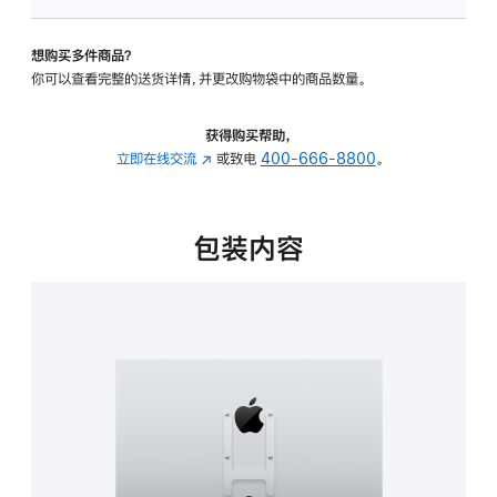
VESA
支
想购买多件商品？
架
你可以查看完整的送货详情，并更改购物袋中的商品数量。
转
换
器
获得购买帮助，
的
立即在线交流
(在
或致电
400-666-8800
。
分
新
期
窗
付
口
包装内容
款
中
选
打
项)
开)