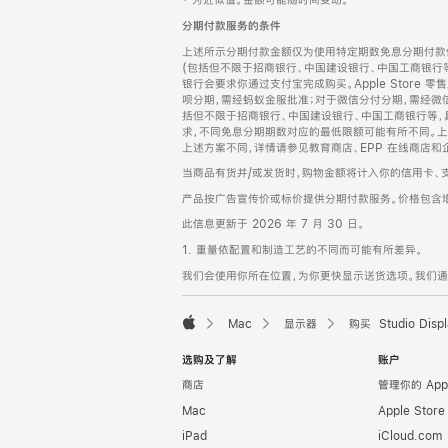
‡ 为近似值。金额可能随时间变动。
注
页
分期付款服务的条件
页
上述所示分期付款金额仅为使用特定期数免息分期付款估
脚
(包括但不限于招商银行、中国建设银行、中国工商银行
银行会要求你通过支付宝完成购买。Apple Store 零
呗分期，需经蚂蚁金服批准；对于微信分付分期，需经微信
括但不限于招商银行、中国建设银行、中国工商银行等，
求，不同免息分期期数对应的最低限额可能有所不同。上述分
上述方案不同，详情请参见教育商店、EPP 在线商店和
当商品有货并/或发货时，购物金额将计入你的信用卡、
产品按广告宣传价或标价提供分期付款服务。价格包含
此信息更新于 2026 年 7 月 30 日。
1. 重量依配置和制造工艺的不同而可能有所差异。
我们会使用你所在位置，为你更快显示送货选项。我们通过你
Mac
显示器
购买 Studio Displ
Apple
选购及了解
账户
商店
管理你的 App
Mac
Apple Stor
iPad
iCloud.com