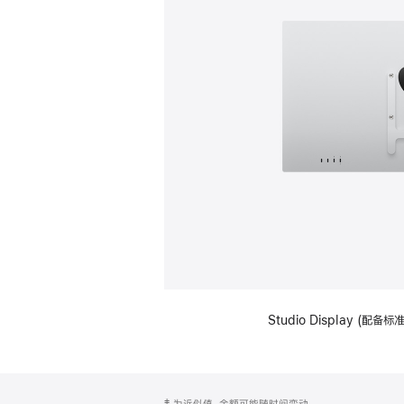
Studio Display (配
网
脚