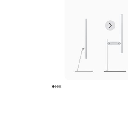
上
下
一
一
张
张
图
图
库
库
图
图
片
片
-
-
支
支
架
架