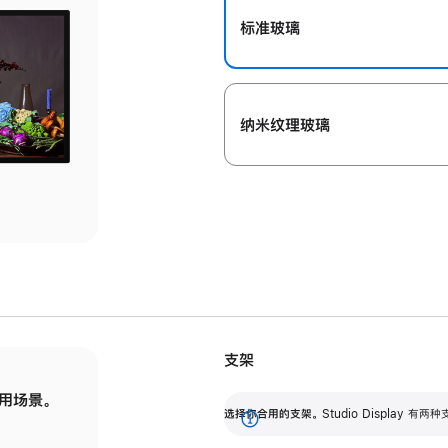
标准玻璃
纳米纹理玻璃
支架
用场景。
标配可调倾斜度的支架，提供 30 度的倾斜度
选
选择你合用的支架。
Studio Display
调节范围。
展