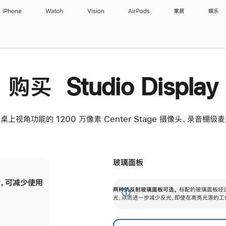
iPhone
Watch
Vision
AirPods
家居
娱乐
购买 Studio Display
桌上视角功能的 1200 万像素 Center Stage 摄像头、录音棚
玻璃面板
，可减少使用
纳米纹理玻璃面板可进一步减少反光，即使在
两种抗反射玻璃面板可选。
标配的玻璃面板经
。
有高亮光源的场所使用，也能保持出色画质。
展
光，从而进一步减少反光，即使在高亮光源的工
开