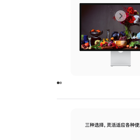
上
下
一
一
张
张
图
图
库
库
图
图
片
片
-
-
玻
玻
璃
璃
三种选择，灵活适应各种使
面
面
板
板