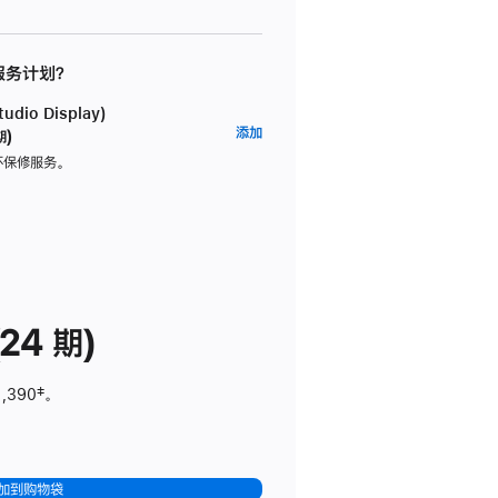
 服务计划？
dio Display)
AppleCare+
添加
期)
服
坏保修服务。
务
计
划
(适
用
于
24 期)
Studio
Display)
1,390
脚
‡。
注
加到购物袋