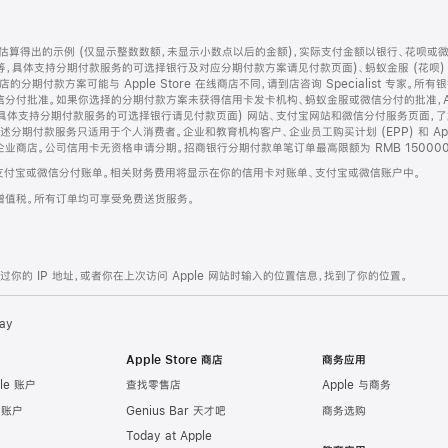
算得出的示例 (仅显示整数数额，未显示小数点以后的金额)，实际支付金额以银行、花呗或
等，具体支持分期付款服务的可选择银行及对应分期付款方案请见付款页面)、蚂蚁金服 (花呗
售店的分期付款方案可能与 Apple Store 在线商店不同，请到店咨询 Specialist 专
分付批准。如果你选择的分期付款方案未获得信用卡发卡机构、蚂蚁金服或微信分付的批准，Ap
具体支持分期付款服务的可选择银行请见付款页面) 网站、支付宝网站和微信分付服务页面，
期付款服务只适用于个人消费者。企业和教育机构客户、企业员工购买计划 (EPP) 和 Appl
企业商店。公司信用卡无资格申请分期。招商银行分期付款单笔订单最高限额为 RMB 150000
支付宝或微信分付账单。相关财务费用将显示在你的信用卡对账单、支付宝或微信账户中。
增值税。所有订单均可享受免费送货服务。
的 IP 地址，或者你在上次访问 Apple 网站时输入的位置信息，找到了你的位置。
ay
Apple Store 商店
商务应用
le 账户
查找零售店
Apple 与商务
e 账户
Genius Bar 天才吧
商务选购
Today at Apple