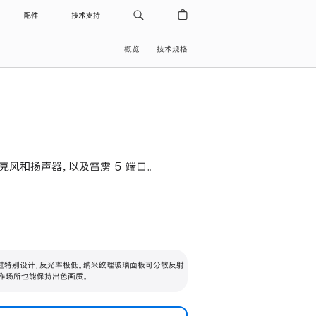
配件
技术支持
概览
技术规格
级麦克风和扬声器，以及雷雳 5 端口。
过特别设计，反光率极低。纳米纹理玻璃面板可分散反射
作场所也能保持出色画质。