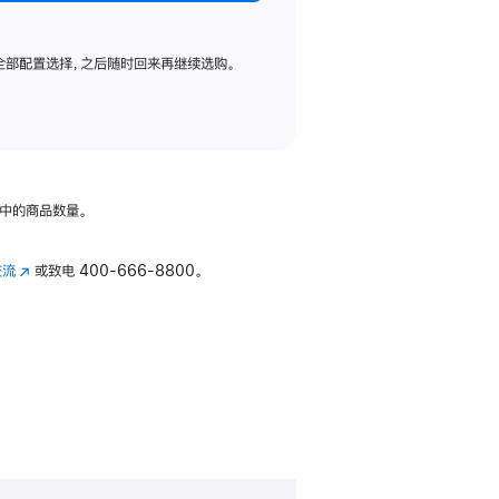
全部配置选择，之后随时回来再继续选购。
中的商品数量。
交流
(在
或致电
400-666-8800。
新
窗
口
中
打
开)