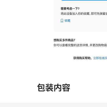
标
准
需要考虑一下？
玻
将此设备加入你的收藏，即可先保留
璃
面
收藏
板
-
VESA
想购买多件商品？
支
你可以查看完整的送货详情，并更改购物袋
架
转
换
获得购买帮助，
立即在线
器
的
分
期
付
包装内容
款
选
项)