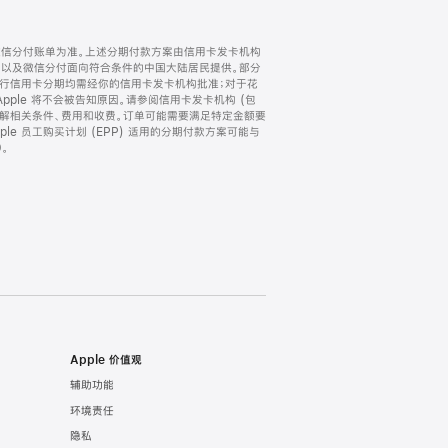
微信分付账单为准。上述分期付款方案由信用卡发卡机构
) 以及微信分付面向符合条件的中国大陆居民提供。部分
家。所有银行信用卡分期均需经你的信用卡发卡机构批准；对于花
ple 将不会被告知原因。请参阅信用卡发卡机构 (包
了解相关条件、费用和收费。订单可能需要满足特定金额要
e 员工购买计划 (EPP) 适用的分期付款方案可能与
。
Apple 价值观
辅助功能
环境责任
隐私