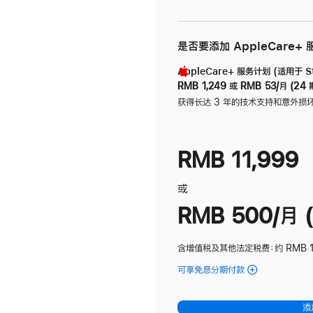
是否要添加 AppleCare+
AppleCare+ 服务计划 (适用于 Stu
RMB 1,249
或
RMB 53/月 (24 
获得长达 3 年的技术支持和意外损
RMB 11,999
或
RMB 500/月 (
含增值税及其他法定税费
：约 RMB 
可享免息分期付款
(Studio
Display
-
添