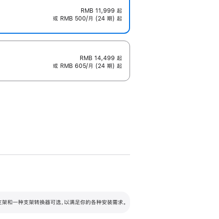
RMB 11,999
起
或 RMB 500/月 (24 期) 起
RMB 14,499
起
或 RMB 605/月 (24 期) 起
配可调倾斜度及高度的支架，额外增加 105
VESA 支架转换器
 有两种支架和一种支架转换器可选，以满足你的各种安装需求。
毫米的高度调节范围。
容的支架 (未随附)