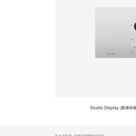
Studio Display (配
网
脚