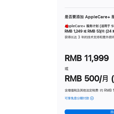
是否要添加 AppleCare+
AppleCare+ 服务计划 (适用于 Stu
RMB 1,249
或
RMB 53/月 (24 
获得长达 3 年的技术支持和意外损
RMB 11,999
或
RMB 500/月 (
含增值税及其他法定税费
：约 RMB 
可享免息分期付款
(Studio
Display
-
添