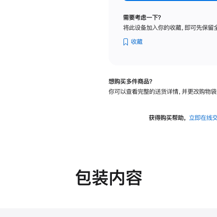
标
准
需要考虑一下？
玻
将此设备加入你的收藏，即可先保留
璃
面
收藏
板
-
VESA
想购买多件商品？
支
你可以查看完整的送货详情，并更改购物袋
架
转
换
获得购买帮助，
立即在线
器
的
分
期
付
包装内容
款
选
项)