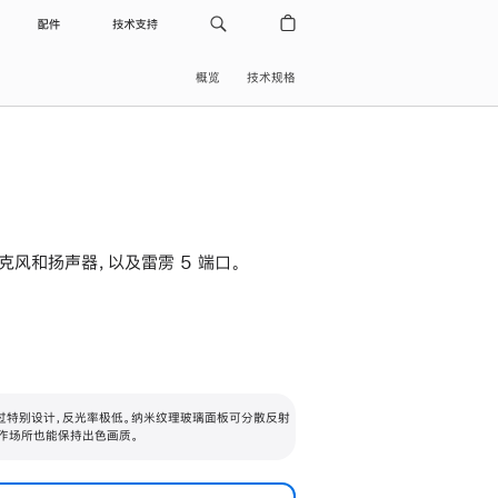
配件
技术支持
概览
技术规格
级麦克风和扬声器，以及雷雳 5 端口。
过特别设计，反光率极低。纳米纹理玻璃面板可分散反射
作场所也能保持出色画质。