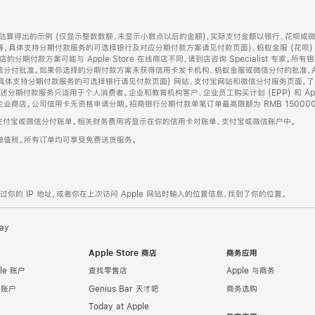
算得出的示例 (仅显示整数数额，未显示小数点以后的金额)，实际支付金额以银行、花呗或
等，具体支持分期付款服务的可选择银行及对应分期付款方案请见付款页面)、蚂蚁金服 (花呗
售店的分期付款方案可能与 Apple Store 在线商店不同，请到店咨询 Specialist 专
分付批准。如果你选择的分期付款方案未获得信用卡发卡机构、蚂蚁金服或微信分付的批准，Ap
具体支持分期付款服务的可选择银行请见付款页面) 网站、支付宝网站和微信分付服务页面，
期付款服务只适用于个人消费者。企业和教育机构客户、企业员工购买计划 (EPP) 和 Appl
企业商店。公司信用卡无资格申请分期。招商银行分期付款单笔订单最高限额为 RMB 150000
支付宝或微信分付账单。相关财务费用将显示在你的信用卡对账单、支付宝或微信账户中。
增值税。所有订单均可享受免费送货服务。
的 IP 地址，或者你在上次访问 Apple 网站时输入的位置信息，找到了你的位置。
ay
Apple Store 商店
商务应用
le 账户
查找零售店
Apple 与商务
e 账户
Genius Bar 天才吧
商务选购
Today at Apple