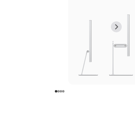
上
下
一
一
张
张
图
图
库
库
图
图
片
片
-
-
支
支
架
架