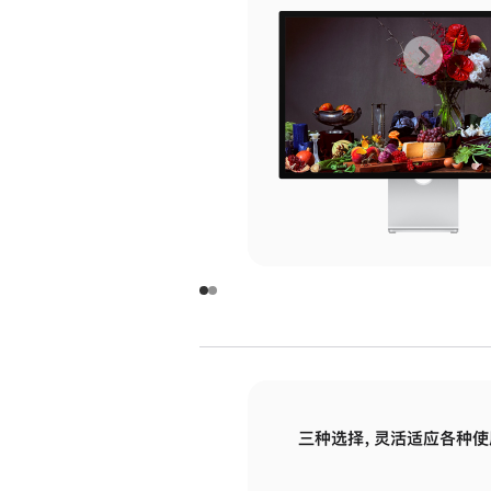
上
下
一
一
张
张
图
图
库
库
图
图
片
片
-
-
玻
玻
璃
璃
三种选择，灵活适应各种使
面
面
板
板