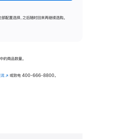
全部配置选择，之后随时回来再继续选购。
中的商品数量。
交流
(在
或致电
400-666-8800。
新
窗
口
中
打
开)