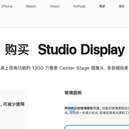
iPhone
Watch
Vision
AirPods
家居
娱乐
购买 Studio Display
桌上视角功能的 1200 万像素 Center Stage 摄像头、录音棚
玻璃面板
，可减少使用
纳米纹理玻璃面板可进一步减少反光，即使在
两种抗反射玻璃面板可选。
标配的玻璃面板经
。
有高亮光源的场所使用，也能保持出色画质。
展
光，从而进一步减少反光，即使在高亮光源的工
开