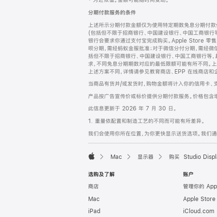
‡ 为近似值。金额可能随时间变动。
注
页
分期付款服务的条件
页
上述所示分期付款金额仅为使用特定期数免息分期付款估
脚
(包括但不限于招商银行、中国建设银行、中国工商银行
银行会要求你通过支付宝完成购买。Apple Store 零
呗分期，需经蚂蚁金服批准；对于微信分付分期，需经微信
括但不限于招商银行、中国建设银行、中国工商银行等，
求，不同免息分期期数对应的最低限额可能有所不同。上述分
上述方案不同，详情请参见教育商店、EPP 在线商店和
当商品有货并/或发货时，购物金额将计入你的信用卡、
产品按广告宣传价或标价提供分期付款服务。价格包含
此信息更新于 2026 年 7 月 30 日。
1. 重量依配置和制造工艺的不同而可能有所差异。
我们会使用你所在位置，为你更快显示送货选项。我们通过你
Mac
显示器
购买 Studio Displ
Apple
选购及了解
账户
商店
管理你的 App
Mac
Apple Stor
iPad
iCloud.com