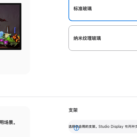
标准玻璃
纳米纹理玻璃
支架
用场景。
标配可调倾斜度的支架，提供 30 度的倾斜度
选
选择你合用的支架。
Studio Display
调节范围。
展