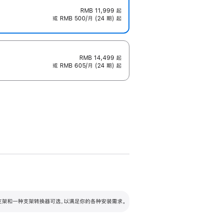
RMB 11,999
起
或 RMB 500/月 (24 期) 起
RMB 14,499
起
或 RMB 605/月 (24 期) 起
配可调倾斜度及高度的支架，额外增加 105
VESA 支架转换器
 有两种支架和一种支架转换器可选，以满足你的各种安装需求。
毫米的高度调节范围。
容的支架 (未随附)