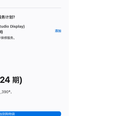
 服务计划？
dio Display)
AppleCare+
添加
期)
服
坏保修服务。
务
计
划
(适
用
于
24 期)
Studio
Display)
1,390
脚
‡。
注
加到购物袋