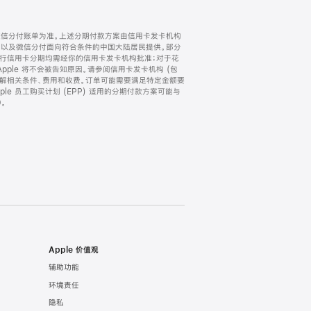
微信分付账单为准。上述分期付款方案由信用卡发卡机构
) 以及微信分付面向符合条件的中国大陆居民提供。部分
家。所有银行信用卡分期均需经你的信用卡发卡机构批准；对于花
ple 将不会被告知原因。请参阅信用卡发卡机构 (包
了解相关条件、费用和收费。订单可能需要满足特定金额要
e 员工购买计划 (EPP) 适用的分期付款方案可能与
。
Apple 价值观
辅助功能
环境责任
隐私