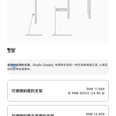
支架
选择你合用的支架。
Studio Display 有两种支架和一种支架转换器可选，以满足
展
你的各种安装需求。
开
RMB 11,999
可调倾斜度的支架
或 RMB 500/月 (24 期) 起
RMB 14,999
可调倾斜度及高‍度的支‍架