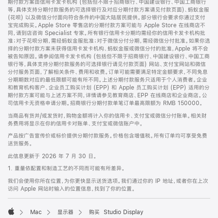
期付款方案由信用卡发卡机构 (包括但不限于招商银行、中国建设银行、中国工商银行
等，具体支持分期付款服务的可选择银行及对应分期付款方案请见付款页面)、蚂蚁金服
(花呗) 以及微信分付面向符合条件的中国大陆居民提供。部分银行会要求你通过支付
宝完成购买。Apple Store 零售店的分期付款方案可能与 Apple Store 在线商店不
同，请到店咨询 Specialist 专家。所有银行信用卡分期均需经你的信用卡发卡机构批
准；对于花呗分期，需经蚂蚁金服批准；对于微信分付分期，需经微信分付批准。如果你选
择的分期付款方案未获得信用卡发卡机构、蚂蚁金服或微信分付的批准，Apple 将不会
被告知原因。请参阅信用卡发卡机构 (包括但不限于招商银行、中国建设银行、中国工商
银行等，具体支持分期付款服务的可选择银行请见付款页面) 网站、支付宝网站和微信
分付服务页面，了解相关条件、费用和收费。订单可能需要满足特定金额要求，不同免息
分期期数对应的最低限额可能有所不同。上述分期付款服务只适用于个人消费者。企业
和教育机构客户、企业员工购买计划 (EPP) 和 Apple 员工购买计划 (EPP) 适用的分
期付款方案可能与上述方案不同，详情请参见教育商店、EPP 在线商店和企业商店。公
司信用卡无资格申请分期。招商银行分期付款单笔订单最高限额为 RMB 150000。
当商品有货并/或发货时，购物金额将计入你的信用卡、支付宝或微信分付账单。相关财
务费用将显示在你的信用卡对账单、支付宝或微信账户中。
产品按广告宣传价或标价提供分期付款服务。价格包含增值税。所有订单均可享受免费
送货服务。
此信息更新于 2026 年 7 月 30 日。
1. 重量依配置和制造工艺的不同而可能有所差异。
我们会使用你所在位置，为你更快显示送货选项。我们通过你的 IP 地址，或者你在上次
访问 Apple 网站时输入的位置信息，找到了你的位置。
Mac
显示器
购买 Studio Display