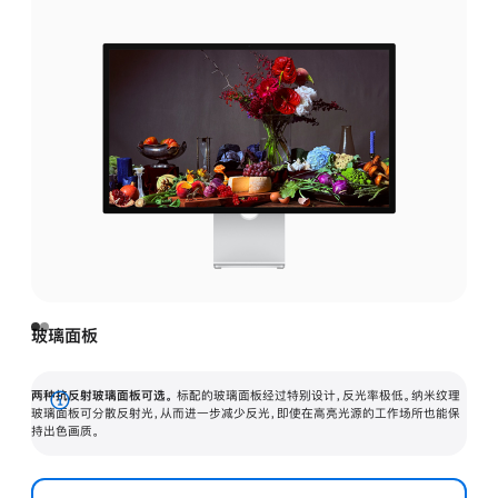
玻璃面板
两种抗反射玻璃面板可选。
标配的玻璃面板经过特别设计，反光率极低。纳米纹理
展
玻璃面板可分散反射光，从而进一步减少反光，即使在高亮光源的工作场所也能保
持出色画质。
开