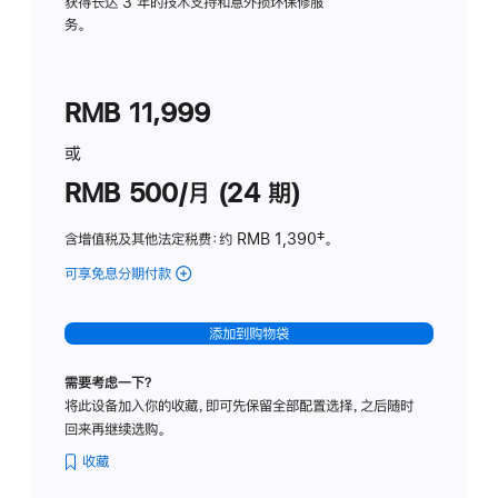
务
获得长达 3 年的技术支持和意外损坏保修服
务。
计
划
(适
RMB 11,999
用
于
或
Studio
RMB 500/月 (24 期)
Display
含增值税及其他法定税费
：约 RMB 1,390
脚
‡。
注
可享免息分期付款
(Studio
Display
-
添加到购物袋
标
准
需要考虑一下？
玻
将此设备加入你的收藏，即可先保留全部配置选择，之后随时
璃
回来再继续选购。
面
板
收藏
-