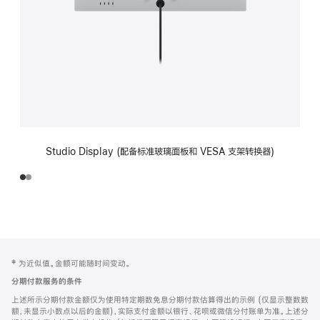
Studio Display (配备标准玻璃面板和 VESA 支架转换器)
网
脚
‡ 为近似值。金额可能随时间变动。
注
页
分期付款服务的条件
页
上述所示分期付款金额仅为使用特定期数免息分期付款估算得出的示例 (仅显示整数数
脚
额，未显示小数点以后的金额)，实际支付金额以银行、花呗或微信分付账单为准。上述分