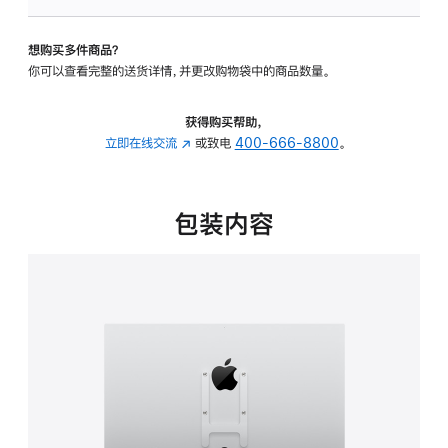
VESA
支
想购买多件商品？
架
你可以查看完整的送货详情，并更改购物袋中的商品数量。
转
换
器
获得购买帮助，
的
立即在线交流
(在
或致电
400-666-8800
。
分
新
期
窗
付
口
包装内容
款
中
选
打
项)
开)