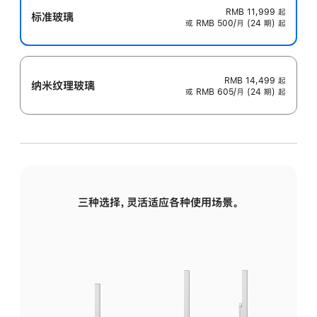
RMB 11,999
起
标准玻璃
或 RMB 500/月 (24 期) 起
RMB 14,499
起
纳米纹理玻璃
或 RMB 605/月 (24 期) 起
三种选择，灵活适应各种使用场景。
标