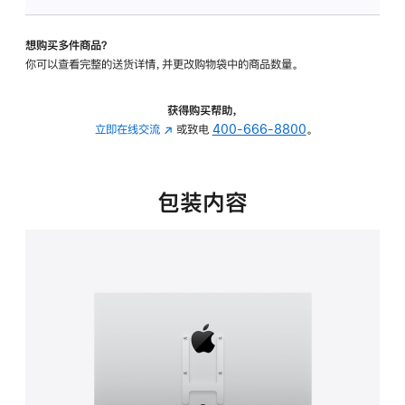
VESA
支
想购买多件商品？
架
你可以查看完整的送货详情，并更改购物袋中的商品数量。
转
换
器
获得购买帮助，
的
立即在线交流
(在
或致电
400-666-8800
。
分
新
期
窗
付
口
包装内容
款
中
选
打
项)
开)