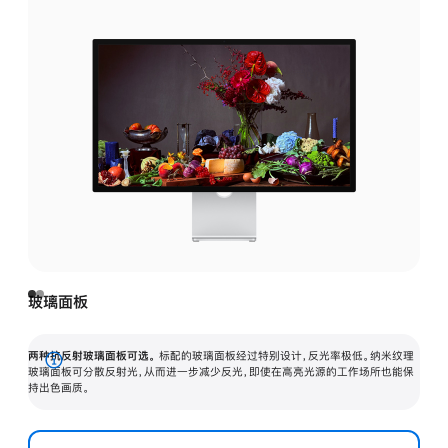
玻璃面板
两种抗反射玻璃面板可选。
标配的玻璃面板经过特别设计，反光率极低。纳米纹理
展
玻璃面板可分散反射光，从而进一步减少反光，即使在高亮光源的工作场所也能保
持出色画质。
开