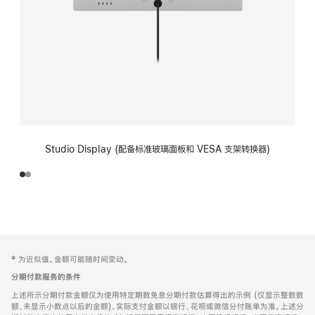
Studio Display (配备标准玻璃面板和 VESA 支架转换器)
网
脚
‡ 为近似值。金额可能随时间变动。
注
页
分期付款服务的条件
页
上述所示分期付款金额仅为使用特定期数免息分期付款估算得出的示例 (仅显示整数数
脚
额，未显示小数点以后的金额)，实际支付金额以银行、花呗或微信分付账单为准。上述分