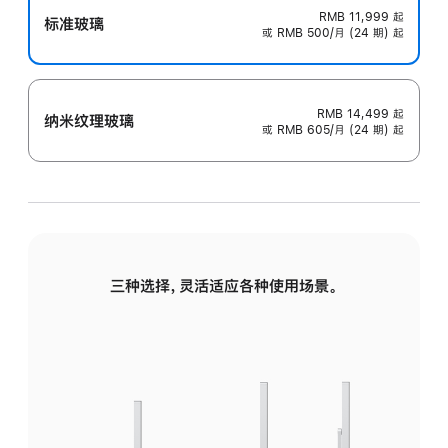
RMB 11,999
起
标准玻璃
或 RMB 500/月 (24 期) 起
RMB 14,499
起
纳米纹理玻璃
或 RMB 605/月 (24 期) 起
三种选择，灵活适应各种使用场景。
标