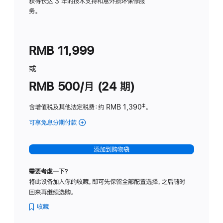
务
获得长达 3 年的技术支持和意外损坏保修服
务。
计
划
(适
RMB 11,999
用
于
或
Studio
RMB 500/月 (24 期)
Display
含增值税及其他法定税费
：约 RMB 1,390
脚
‡。
注
可享免息分期付款
(Studio
Display
-
添加到购物袋
标
准
需要考虑一下？
玻
将此设备加入你的收藏，即可先保留全部配置选择，之后随时
璃
回来再继续选购。
面
板
收藏
-