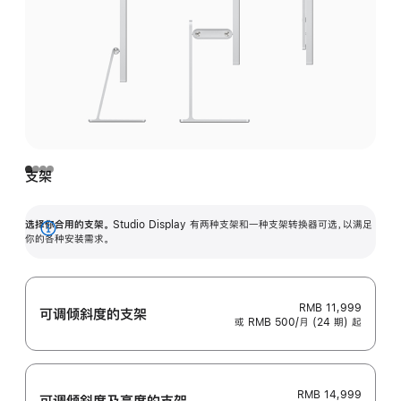
支架
选择你合用的支架。
Studio Display 有两种支架和一种支架转换器可选，以满足
展
你的各种安装需求。
开
RMB 11,999
可调倾斜度的支架
或 RMB 500/月 (24 期) 起
RMB 14,999
可调倾斜度及高‍度的支‍架