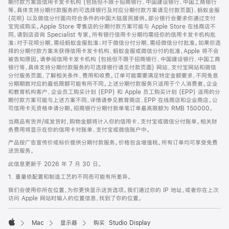
期付款方案由信用卡发卡机构 (包括但不限于招商银行、中国建设银行、中国工商银行
等，具体支持分期付款服务的可选择银行及对应分期付款方案请见付款页面)、蚂蚁金服
(花呗) 以及微信分付面向符合条件的中国大陆居民提供。部分银行会要求你通过支付
宝完成购买。Apple Store 零售店的分期付款方案可能与 Apple Store 在线商店不
同，请到店咨询 Specialist 专家。所有银行信用卡分期均需经你的信用卡发卡机构批
准；对于花呗分期，需经蚂蚁金服批准；对于微信分付分期，需经微信分付批准。如果你选
择的分期付款方案未获得信用卡发卡机构、蚂蚁金服或微信分付的批准，Apple 将不会
被告知原因。请参阅信用卡发卡机构 (包括但不限于招商银行、中国建设银行、中国工商
银行等，具体支持分期付款服务的可选择银行请见付款页面) 网站、支付宝网站和微信
分付服务页面，了解相关条件、费用和收费。订单可能需要满足特定金额要求，不同免息
分期期数对应的最低限额可能有所不同。上述分期付款服务只适用于个人消费者。企业
和教育机构客户、企业员工购买计划 (EPP) 和 Apple 员工购买计划 (EPP) 适用的分
期付款方案可能与上述方案不同，详情请参见教育商店、EPP 在线商店和企业商店。公
司信用卡无资格申请分期。招商银行分期付款单笔订单最高限额为 RMB 150000。
当商品有货并/或发货时，购物金额将计入你的信用卡、支付宝或微信分付账单。相关财
务费用将显示在你的信用卡对账单、支付宝或微信账户中。
产品按广告宣传价或标价提供分期付款服务。价格包含增值税。所有订单均可享受免费
送货服务。
此信息更新于 2026 年 7 月 30 日。
1. 重量依配置和制造工艺的不同而可能有所差异。
我们会使用你所在位置，为你更快显示送货选项。我们通过你的 IP 地址，或者你在上次
访问 Apple 网站时输入的位置信息，找到了你的位置。
Mac
显示器
购买 Studio Display