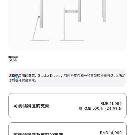
支架
选择你合用的支架。
Studio Display 有两种支架和一种支架转换器可选，以满足
展
你的各种安装需求。
开
RMB 11,999
可调倾斜度的支架
或 RMB 500/月 (24 期) 起
RMB 14,999
可调倾斜度及高‍度的支‍架