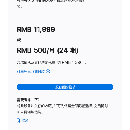
务
获得长达 3 年的技术支持和意外损坏保修服
务。
计
划
(适
RMB 11,999
用
于
或
Studio
RMB 500/月 (24 期)
Display
含增值税及其他法定税费
：约 RMB 1,390
脚
‡。
注
可享免息分期付款
(Studio
Display
-
添加到购物袋
标
准
需要考虑一下？
玻
将此设备加入你的收藏，即可先保留全部配置选择，之后随时
璃
回来再继续选购。
面
板
收藏
-