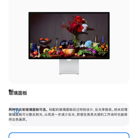
玻璃面板
两种抗反射玻璃面板可选。
标配的玻璃面板经过特别设计，反光率极低。纳米纹理
展
玻璃面板可分散反射光，从而进一步减少反光，即使在高亮光源的工作场所也能保
持出色画质。
开