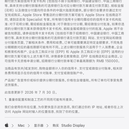
期付款方案由信用卡发卡机构 (包括但不限于招商银行、中国建设银行、中国工商银行
等，具体支持分期付款服务的可选择银行及对应分期付款方案请见付款页面)、蚂蚁金服
(花呗) 以及微信分付面向符合条件的中国大陆居民提供。部分银行会要求你通过支付
宝完成购买。Apple Store 零售店的分期付款方案可能与 Apple Store 在线商店不
同，请到店咨询 Specialist 专家。所有银行信用卡分期均需经你的信用卡发卡机构批
准；对于花呗分期，需经蚂蚁金服批准；对于微信分付分期，需经微信分付批准。如果你选
择的分期付款方案未获得信用卡发卡机构、蚂蚁金服或微信分付的批准，Apple 将不会
被告知原因。请参阅信用卡发卡机构 (包括但不限于招商银行、中国建设银行、中国工商
银行等，具体支持分期付款服务的可选择银行请见付款页面) 网站、支付宝网站和微信
分付服务页面，了解相关条件、费用和收费。订单可能需要满足特定金额要求，不同免息
分期期数对应的最低限额可能有所不同。上述分期付款服务只适用于个人消费者。企业
和教育机构客户、企业员工购买计划 (EPP) 和 Apple 员工购买计划 (EPP) 适用的分
期付款方案可能与上述方案不同，详情请参见教育商店、EPP 在线商店和企业商店。公
司信用卡无资格申请分期。招商银行分期付款单笔订单最高限额为 RMB 150000。
当商品有货并/或发货时，购物金额将计入你的信用卡、支付宝或微信分付账单。相关财
务费用将显示在你的信用卡对账单、支付宝或微信账户中。
产品按广告宣传价或标价提供分期付款服务。价格包含增值税。所有订单均可享受免费
送货服务。
此信息更新于 2026 年 7 月 30 日。
1. 重量依配置和制造工艺的不同而可能有所差异。
我们会使用你所在位置，为你更快显示送货选项。我们通过你的 IP 地址，或者你在上次
访问 Apple 网站时输入的位置信息，找到了你的位置。
Mac
显示器
购买 Studio Display