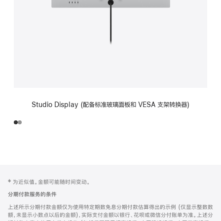
Studio Display (配备标准玻璃面板和 VESA 支架转换器)
网
脚
‡ 为近似值。金额可能随时间变动。
注
页
分期付款服务的条件
页
上述所示分期付款金额仅为使用特定期数免息分期付款估算得出的示例 (仅显示整数数
脚
额，未显示小数点以后的金额)，实际支付金额以银行、花呗或微信分付账单为准。上述分