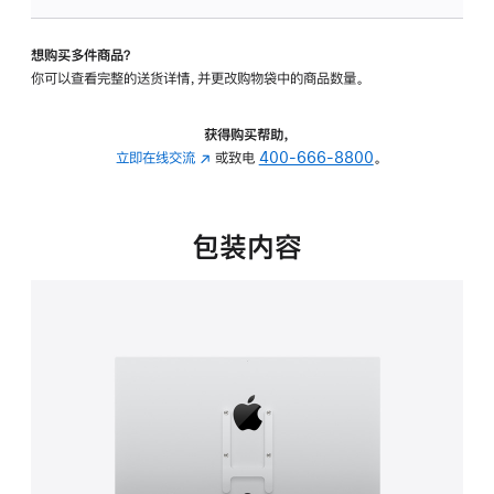
VESA
支
想购买多件商品？
架
你可以查看完整的送货详情，并更改购物袋中的商品数量。
转
换
器
获得购买帮助，
的
立即在线交流
(在
或致电
400-666-8800
。
分
新
期
窗
付
口
包装内容
款
中
选
打
项)
开)