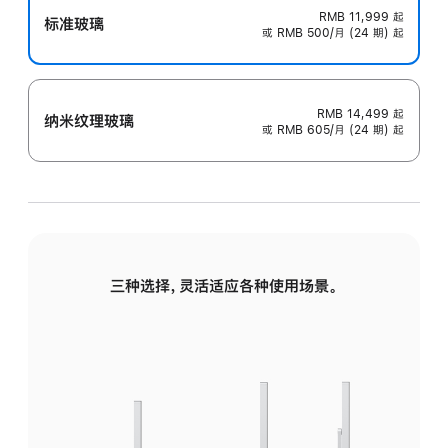
RMB 11,999
起
标准玻璃
或 RMB 500/月 (24 期) 起
RMB 14,499
起
纳米纹理玻璃
或 RMB 605/月 (24 期) 起
三种选择，灵活适应各种使用场景。
标