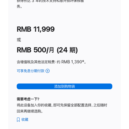
务
获得长达 3 年的技术支持和意外损坏保修服
务。
计
划
(适
RMB 11,999
用
于
或
Studio
RMB 500/月 (24 期)
Display
含增值税及其他法定税费
：约 RMB 1,390
脚
‡。
注
可享免息分期付款
(Studio
Display
-
添加到购物袋
标
准
需要考虑一下？
玻
将此设备加入你的收藏，即可先保留全部配置选择，之后随时
璃
回来再继续选购。
面
板
收藏
-