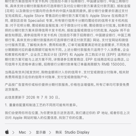
期付款方案由信用卡发卡机构 (包括但不限于招商银行、中国建设银行、中国工商银行
等，具体支持分期付款服务的可选择银行及对应分期付款方案请见付款页面)、蚂蚁金服
(花呗) 以及微信分付面向符合条件的中国大陆居民提供。部分银行会要求你通过支付
宝完成购买。Apple Store 零售店的分期付款方案可能与 Apple Store 在线商店不
同，请到店咨询 Specialist 专家。所有银行信用卡分期均需经你的信用卡发卡机构批
准；对于花呗分期，需经蚂蚁金服批准；对于微信分付分期，需经微信分付批准。如果你选
择的分期付款方案未获得信用卡发卡机构、蚂蚁金服或微信分付的批准，Apple 将不会
被告知原因。请参阅信用卡发卡机构 (包括但不限于招商银行、中国建设银行、中国工商
银行等，具体支持分期付款服务的可选择银行请见付款页面) 网站、支付宝网站和微信
分付服务页面，了解相关条件、费用和收费。订单可能需要满足特定金额要求，不同免息
分期期数对应的最低限额可能有所不同。上述分期付款服务只适用于个人消费者。企业
和教育机构客户、企业员工购买计划 (EPP) 和 Apple 员工购买计划 (EPP) 适用的分
期付款方案可能与上述方案不同，详情请参见教育商店、EPP 在线商店和企业商店。公
司信用卡无资格申请分期。招商银行分期付款单笔订单最高限额为 RMB 150000。
当商品有货并/或发货时，购物金额将计入你的信用卡、支付宝或微信分付账单。相关财
务费用将显示在你的信用卡对账单、支付宝或微信账户中。
产品按广告宣传价或标价提供分期付款服务。价格包含增值税。所有订单均可享受免费
送货服务。
此信息更新于 2026 年 7 月 30 日。
1. 重量依配置和制造工艺的不同而可能有所差异。
我们会使用你所在位置，为你更快显示送货选项。我们通过你的 IP 地址，或者你在上次
访问 Apple 网站时输入的位置信息，找到了你的位置。
Mac
显示器
购买 Studio Display