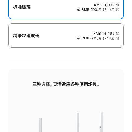
RMB 11,999
起
标准玻璃
或 RMB 500/月 (24 期) 起
RMB 14,499
起
纳米纹理玻璃
或 RMB 605/月 (24 期) 起
三种选择，灵活适应各种使用场景。
标