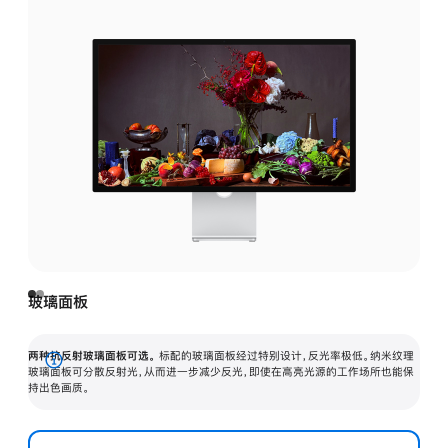
玻璃面板
两种抗反射玻璃面板可选。
标配的玻璃面板经过特别设计，反光率极低。纳米纹理
展
玻璃面板可分散反射光，从而进一步减少反光，即使在高亮光源的工作场所也能保
持出色画质。
开