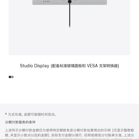
Studio Display (配备标准玻璃面板和 VESA 支架转换器)
网
脚
‡ 为近似值。金额可能随时间变动。
注
页
分期付款服务的条件
页
上述所示分期付款金额仅为使用特定期数免息分期付款估算得出的示例 (仅显示整数数
脚
额，未显示小数点以后的金额)，实际支付金额以银行、花呗或微信分付账单为准。上述分