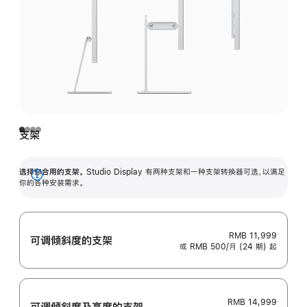
支架
选择你合用的支架。
Studio Display 有两种支架和一种支架转换器可选，以满足
展
你的各种安装需求。
开
RMB 11,999
可调倾斜度的支架
或 RMB 500/月 (24 期) 起
RMB 14,999
可调倾斜度及高‍度的支‍架