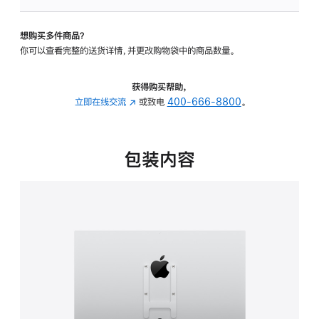
VESA
支
想购买多件商品？
架
你可以查看完整的送货详情，并更改购物袋中的商品数量。
转
换
器
获得购买帮助，
的
立即在线交流
(在
或致电
400-666-8800
。
分
新
期
窗
付
口
包装内容
款
中
选
打
项)
开)