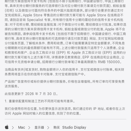
期付款方案由信用卡发卡机构 (包括但不限于招商银行、中国建设银行、中国工商银行
等，具体支持分期付款服务的可选择银行及对应分期付款方案请见付款页面)、蚂蚁金服
(花呗) 以及微信分付面向符合条件的中国大陆居民提供。部分银行会要求你通过支付
宝完成购买。Apple Store 零售店的分期付款方案可能与 Apple Store 在线商店不
同，请到店咨询 Specialist 专家。所有银行信用卡分期均需经你的信用卡发卡机构批
准；对于花呗分期，需经蚂蚁金服批准；对于微信分付分期，需经微信分付批准。如果你选
择的分期付款方案未获得信用卡发卡机构、蚂蚁金服或微信分付的批准，Apple 将不会
被告知原因。请参阅信用卡发卡机构 (包括但不限于招商银行、中国建设银行、中国工商
银行等，具体支持分期付款服务的可选择银行请见付款页面) 网站、支付宝网站和微信
分付服务页面，了解相关条件、费用和收费。订单可能需要满足特定金额要求，不同免息
分期期数对应的最低限额可能有所不同。上述分期付款服务只适用于个人消费者。企业
和教育机构客户、企业员工购买计划 (EPP) 和 Apple 员工购买计划 (EPP) 适用的分
期付款方案可能与上述方案不同，详情请参见教育商店、EPP 在线商店和企业商店。公
司信用卡无资格申请分期。招商银行分期付款单笔订单最高限额为 RMB 150000。
当商品有货并/或发货时，购物金额将计入你的信用卡、支付宝或微信分付账单。相关财
务费用将显示在你的信用卡对账单、支付宝或微信账户中。
产品按广告宣传价或标价提供分期付款服务。价格包含增值税。所有订单均可享受免费
送货服务。
此信息更新于 2026 年 7 月 30 日。
1. 重量依配置和制造工艺的不同而可能有所差异。
我们会使用你所在位置，为你更快显示送货选项。我们通过你的 IP 地址，或者你在上次
访问 Apple 网站时输入的位置信息，找到了你的位置。
Mac
显示器
购买 Studio Display