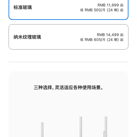
RMB 11,999
起
标准玻璃
或 RMB 500/月 (24 期) 起
RMB 14,499
起
纳米纹理玻璃
或 RMB 605/月 (24 期) 起
三种选择，灵活适应各种使用场景。
标