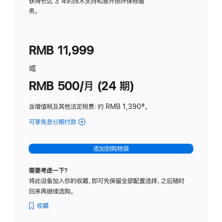
务
获得长达 3 年的技术支持和意外损坏保修服
务。
计
划
(适
RMB 11,999
用
于
或
Studio
RMB 500/月 (24 期)
Display
含增值税及其他法定税费
：约 RMB 1,390
脚
‡。
注
可享免息分期付款
(Studio
Display
-
添加到购物袋
标
准
需要考虑一下？
玻
将此设备加入你的收藏，即可先保留全部配置选择，之后随时
璃
回来再继续选购。
面
板
收藏
-