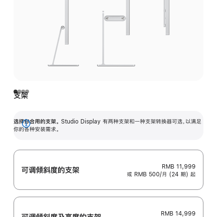
支架
选择你合用的支架。
Studio Display 有两种支架和一种支架转换器可选，以满足
展
你的各种安装需求。
开
RMB 11,999
可调倾斜度的支架
或 RMB 500/月 (24 期) 起
RMB 14,999
可调倾斜度及高‍度的支‍架