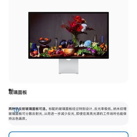
玻璃面板
两种抗反射玻璃面板可选。
标配的玻璃面板经过特别设计，反光率极低。纳米纹理
展
玻璃面板可分散反射光，从而进一步减少反光，即使在高亮光源的工作场所也能保
持出色画质。
开