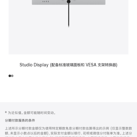
Studio Display (配备标准玻璃面板和 VESA 支架转换器)
网
脚
‡ 为近似值。金额可能随时间变动。
注
页
分期付款服务的条件
页
上述所示分期付款金额仅为使用特定期数免息分期付款估算得出的示例 (仅显示整数数
脚
额，未显示小数点以后的金额)，实际支付金额以银行、花呗或微信分付账单为准。上述分