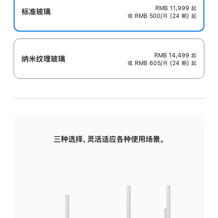
RMB 11,999
起
标准玻璃
或 RMB 500/月 (24 期) 起
RMB 14,499
起
纳米纹理玻璃
或 RMB 605/月 (24 期) 起
三种选择，灵活适应各种使用场景。
标