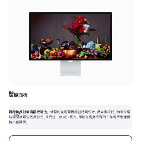
玻璃面板
两种抗反射玻璃面板可选。
标配的玻璃面板经过特别设计，反光率极低。纳米纹理
展
玻璃面板可分散反射光，从而进一步减少反光，即使在高亮光源的工作场所也能保
持出色画质。
开