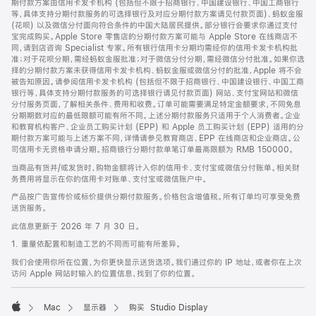
期付款方案由信用卡发卡机构 (包括但不限于招商银行、中国建设银行、中国工商银行
等，具体支持分期付款服务的可选择银行及对应分期付款方案请见付款页面)、蚂蚁金服
(花呗) 以及微信分付面向符合条件的中国大陆居民提供。部分银行会要求你通过支付
宝完成购买。Apple Store 零售店的分期付款方案可能与 Apple Store 在线商店不
同，请到店咨询 Specialist 专家。所有银行信用卡分期均需经你的信用卡发卡机构批
准；对于花呗分期，需经蚂蚁金服批准；对于微信分付分期，需经微信分付批准。如果你选
择的分期付款方案未获得信用卡发卡机构、蚂蚁金服或微信分付的批准，Apple 将不会
被告知原因。请参阅信用卡发卡机构 (包括但不限于招商银行、中国建设银行、中国工商
银行等，具体支持分期付款服务的可选择银行请见付款页面) 网站、支付宝网站和微信
分付服务页面，了解相关条件、费用和收费。订单可能需要满足特定金额要求，不同免息
分期期数对应的最低限额可能有所不同。上述分期付款服务只适用于个人消费者。企业
和教育机构客户、企业员工购买计划 (EPP) 和 Apple 员工购买计划 (EPP) 适用的分
期付款方案可能与上述方案不同，详情请参见教育商店、EPP 在线商店和企业商店。公
司信用卡无资格申请分期。招商银行分期付款单笔订单最高限额为 RMB 150000。
当商品有货并/或发货时，购物金额将计入你的信用卡、支付宝或微信分付账单。相关财
务费用将显示在你的信用卡对账单、支付宝或微信账户中。
产品按广告宣传价或标价提供分期付款服务。价格包含增值税。所有订单均可享受免费
送货服务。
此信息更新于 2026 年 7 月 30 日。
1. 重量依配置和制造工艺的不同而可能有所差异。
我们会使用你所在位置，为你更快显示送货选项。我们通过你的 IP 地址，或者你在上次
访问 Apple 网站时输入的位置信息，找到了你的位置。
Mac
显示器
购买 Studio Display