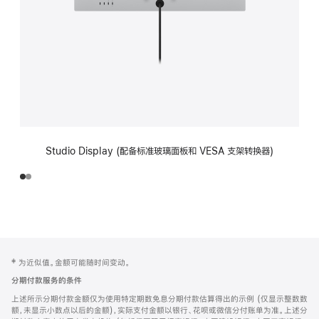
Studio Display (配备标准玻璃面板和 VESA 支架转换器)
网
脚
‡ 为近似值。金额可能随时间变动。
注
页
分期付款服务的条件
页
上述所示分期付款金额仅为使用特定期数免息分期付款估算得出的示例 (仅显示整数数
脚
额，未显示小数点以后的金额)，实际支付金额以银行、花呗或微信分付账单为准。上述分