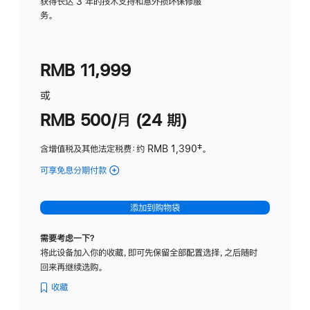
务
获得长达 3 年的技术支持和意外损坏保修服
务。
计
划
(适
RMB 11,999
用
于
或
Studio
RMB 500/月 (24 期)
Display
含增值税及其他法定税费
：约 RMB 1,390
脚
‡。
注
可享免息分期付款
(Studio
Display
-
添加到购物袋
标
准
需要考虑一下？
玻
将此设备加入你的收藏，即可先保留全部配置选择，之后随时
璃
回来再继续选购。
面
板
收藏
-