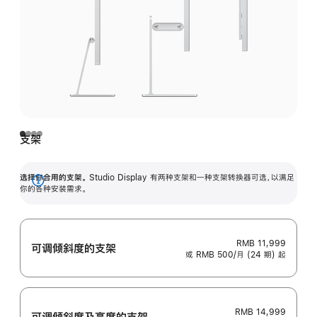
支架
选择你合用的支架。
Studio Display 有两种支架和一种支架转换器可选，以满足
展
你的各种安装需求。
开
RMB 11,999
可调倾斜度的支架
或 RMB 500/月 (24 期) 起
RMB 14,999
可调倾斜度及高‍度的支‍架