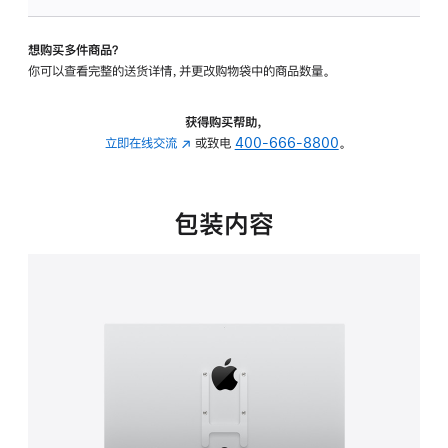
VESA
支
想购买多件商品？
架
你可以查看完整的送货详情，并更改购物袋中的商品数量。
转
换
器
获得购买帮助，
的
立即在线交流
(在
或致电
400-666-8800
。
分
新
期
窗
付
口
包装内容
款
中
选
打
项)
开)