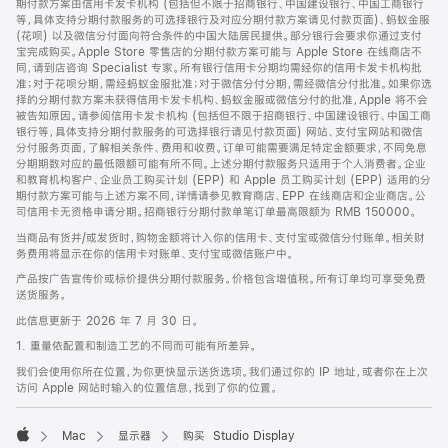
期付款方案由信用卡发卡机构 (包括但不限于招商银行、中国建设银行、中国工商银行
等，具体支持分期付款服务的可选择银行及对应分期付款方案请见付款页面)、蚂蚁金服
(花呗) 以及微信分付面向符合条件的中国大陆居民提供。部分银行会要求你通过支付
宝完成购买。Apple Store 零售店的分期付款方案可能与 Apple Store 在线商店不
同，请到店咨询 Specialist 专家。所有银行信用卡分期均需经你的信用卡发卡机构批
准；对于花呗分期，需经蚂蚁金服批准；对于微信分付分期，需经微信分付批准。如果你选
择的分期付款方案未获得信用卡发卡机构、蚂蚁金服或微信分付的批准，Apple 将不会
被告知原因。请参阅信用卡发卡机构 (包括但不限于招商银行、中国建设银行、中国工商
银行等，具体支持分期付款服务的可选择银行请见付款页面) 网站、支付宝网站和微信
分付服务页面，了解相关条件、费用和收费。订单可能需要满足特定金额要求，不同免息
分期期数对应的最低限额可能有所不同。上述分期付款服务只适用于个人消费者。企业
和教育机构客户、企业员工购买计划 (EPP) 和 Apple 员工购买计划 (EPP) 适用的分
期付款方案可能与上述方案不同，详情请参见教育商店、EPP 在线商店和企业商店。公
司信用卡无资格申请分期。招商银行分期付款单笔订单最高限额为 RMB 150000。
当商品有货并/或发货时，购物金额将计入你的信用卡、支付宝或微信分付账单。相关财
务费用将显示在你的信用卡对账单、支付宝或微信账户中。
产品按广告宣传价或标价提供分期付款服务。价格包含增值税。所有订单均可享受免费
送货服务。
此信息更新于 2026 年 7 月 30 日。
1. 重量依配置和制造工艺的不同而可能有所差异。
我们会使用你所在位置，为你更快显示送货选项。我们通过你的 IP 地址，或者你在上次
访问 Apple 网站时输入的位置信息，找到了你的位置。
Mac
显示器
购买 Studio Display