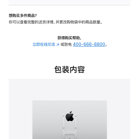
VESA
支
想购买多件商品？
架
你可以查看完整的送货详情，并更改购物袋中的商品数量。
转
换
器
获得购买帮助，
的
立即在线交流
(在
或致电
400-666-8800
。
分
新
期
窗
付
口
包装内容
款
中
选
打
项)
开)