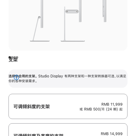
支架
选择你合用的支架。
Studio Display 有两种支架和一种支架转换器可选，以满足
展
你的各种安装需求。
开
RMB 11,999
可调倾斜度的支架
或 RMB 500/月 (24 期) 起
RMB 14,999
可调倾斜度及高‍度的支‍架