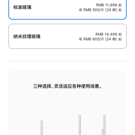
RMB 11,999
起
标准玻璃
或 RMB 500/月 (24 期) 起
RMB 14,499
起
纳米纹理玻璃
或 RMB 605/月 (24 期) 起
三种选择，灵活适应各种使用场景。
标