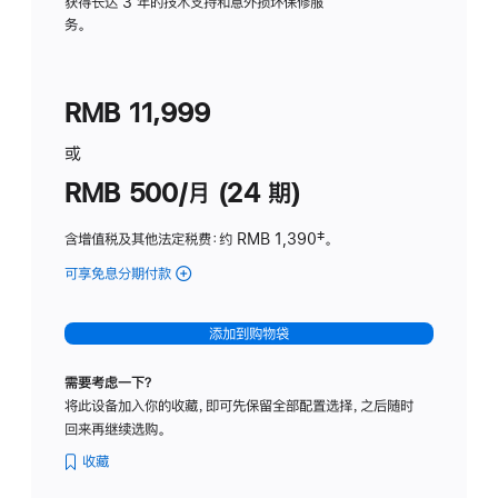
务
获得长达 3 年的技术支持和意外损坏保修服
务。
计
划
(适
RMB 11,999
用
于
或
Studio
RMB 500/月 (24 期)
Display
含增值税及其他法定税费
：约 RMB 1,390
脚
‡。
注
可享免息分期付款
(Studio
Display
-
添加到购物袋
标
准
需要考虑一下？
玻
将此设备加入你的收藏，即可先保留全部配置选择，之后随时
璃
回来再继续选购。
面
板
收藏
-