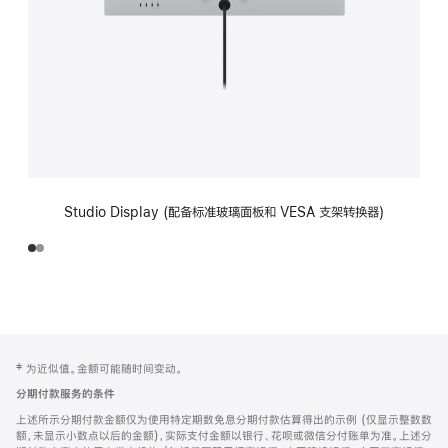
Studio Display (配备标准玻璃面板和 VESA 支架转换器)
网
脚
‡ 为近似值。金额可能随时间变动。
注
页
分期付款服务的条件
页
上述所示分期付款金额仅为使用特定期数免息分期付款估算得出的示例 (仅显示整数数
脚
额，未显示小数点以后的金额)，实际支付金额以银行、花呗或微信分付账单为准。上述分