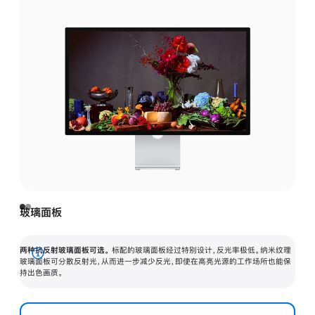
玻璃面板
两种抗反射玻璃面板可选。
标配的玻璃面板经过特别设计，反光率极低。纳米纹理
展
玻璃面板可分散反射光，从而进一步减少反光，即使在高亮光源的工作场所也能保
持出色画质。
开