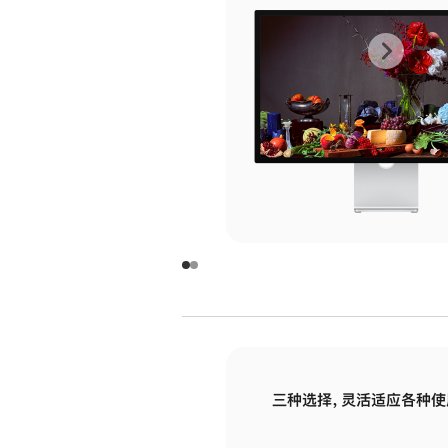
上
下
一
一
张
张
图
图
库
库
图
图
片
片
-
-
玻
玻
璃
璃
三种选择，灵活适应各种使
面
面
板
板