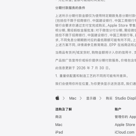
‡ 为近似值。金额可能随时间变动。
注
页
分期付款服务的条件
页
上述所示分期付款金额仅为使用特定期数免息分期付款估
脚
(包括但不限于招商银行、中国建设银行、中国工商银行
银行会要求你通过支付宝完成购买。Apple Store 零
呗分期，需经蚂蚁金服批准；对于微信分付分期，需经微信
括但不限于招商银行、中国建设银行、中国工商银行等，
求，不同免息分期期数对应的最低限额可能有所不同。上述分
上述方案不同，详情请参见教育商店、EPP 在线商店和
当商品有货并/或发货时，购物金额将计入你的信用卡、
产品按广告宣传价或标价提供分期付款服务。价格包含
此信息更新于 2026 年 7 月 30 日。
1. 重量依配置和制造工艺的不同而可能有所差异。
我们会使用你所在位置，为你更快显示送货选项。我们通过你
Mac
显示器
购买 Studio Displ
Apple
选购及了解
账户
商店
管理你的 App
Mac
Apple Stor
iPad
iCloud.com