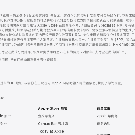
算得出的示例 (仅显示整数数额，未显示小数点以后的金额)，实际支付金额以银行、花呗或
等，具体支持分期付款服务的可选择银行及对应分期付款方案请见付款页面)、蚂蚁金服 (花呗
售店的分期付款方案可能与 Apple Store 在线商店不同，请到店咨询 Specialist 专
分付批准。如果你选择的分期付款方案未获得信用卡发卡机构、蚂蚁金服或微信分付的批准，Ap
具体支持分期付款服务的可选择银行请见付款页面) 网站、支付宝网站和微信分付服务页面，
期付款服务只适用于个人消费者。企业和教育机构客户、企业员工购买计划 (EPP) 和 Appl
企业商店。公司信用卡无资格申请分期。招商银行分期付款单笔订单最高限额为 RMB 150000
支付宝或微信分付账单。相关财务费用将显示在你的信用卡对账单、支付宝或微信账户中。
增值税。所有订单均可享受免费送货服务。
的 IP 地址，或者你在上次访问 Apple 网站时输入的位置信息，找到了你的位置。
ay
Apple Store 商店
商务应用
le 账户
查找零售店
Apple 与商务
e 账户
Genius Bar 天才吧
商务选购
Today at Apple