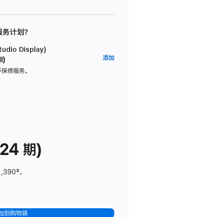
 服务计划？
dio Display)
AppleCare+
添加
期)
服
坏保修服务。
务
计
划
(适
用
于
24 期)
Studio
Display)
1,390
脚
‡。
注
加到购物袋