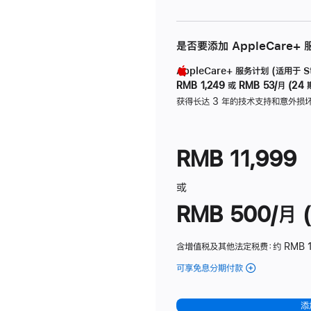
是否要添加 AppleCare+
AppleCare+ 服务计划 (适用于 Stu
RMB 1,249
或
RMB 53/月 (24 
获得长达 3 年的技术支持和意外损
RMB 11,999
或
RMB 500/月 (
含增值税及其他法定税费
：约 RMB 
可享免息分期付款
(Studio
Display
-
添