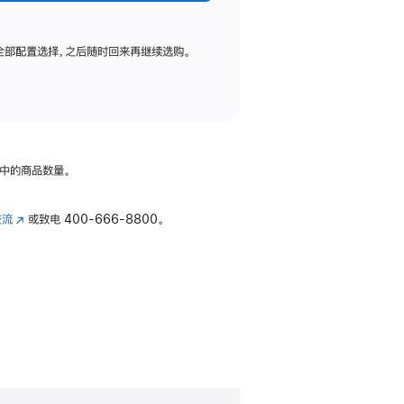
全部配置选择，之后随时回来再继续选购。
中的商品数量。
交流
(在
或致电
400-666-8800。
新
窗
口
中
打
开)