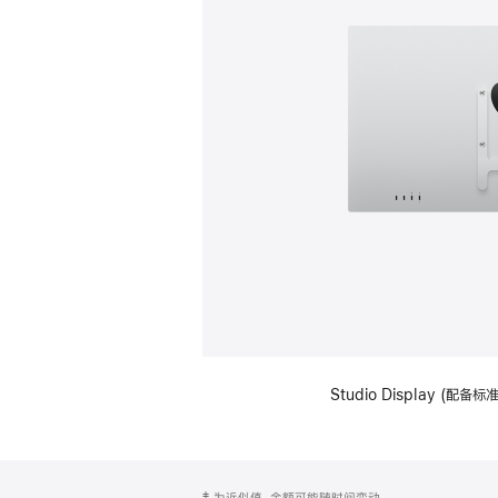
Studio Display (配
网
脚