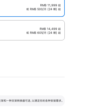
RMB 11,999
起
或 RMB 500/月 (24 期) 起
RMB 14,499
起
或 RMB 605/月 (24 期) 起
配可调倾斜度及高度的支架，额外增加 105
VESA 支架转换器
 有两种支架和一种支架转换器可选，以满足你的各种安装需求。
毫米的高度调节范围。
容的支架 (未随附)