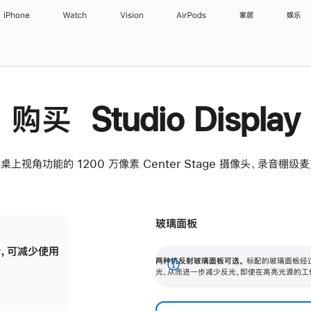
iPhone
Watch
Vision
AirPods
家居
娱乐
购买 Studio Display
桌上视角功能的 1200 万像素 Center Stage 摄像头、录音棚
玻璃面板
，可减少使用
纳米纹理玻璃面板可进一步减少反光，即使在
两种抗反射玻璃面板可选。
标配的玻璃面板经
。
有高亮光源的场所使用，也能保持出色画质。
展
光，从而进一步减少反光，即使在高亮光源的工
开