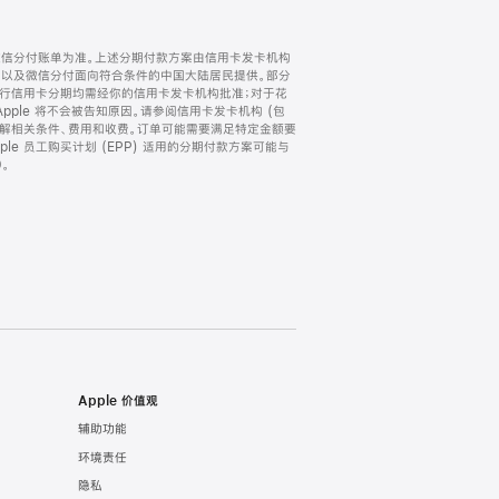
微信分付账单为准。上述分期付款方案由信用卡发卡机构
) 以及微信分付面向符合条件的中国大陆居民提供。部分
家。所有银行信用卡分期均需经你的信用卡发卡机构批准；对于花
ple 将不会被告知原因。请参阅信用卡发卡机构 (包
了解相关条件、费用和收费。订单可能需要满足特定金额要
e 员工购买计划 (EPP) 适用的分期付款方案可能与
。
Apple 价值观
辅助功能
环境责任
隐私