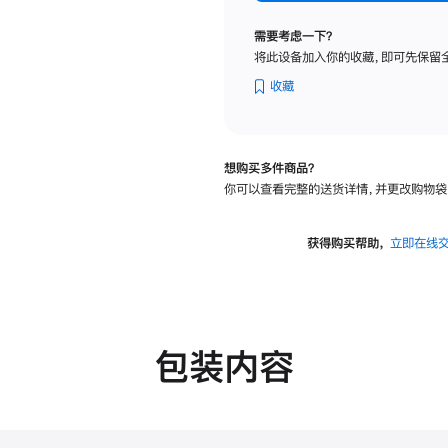
标
准
需要考虑一下？
玻
将此设备加入你的收藏，即可先保留
璃
面
收藏
板
-
VESA
想购买多件商品？
支
你可以查看完整的送货详情，并更改购物袋
架
转
换
获得购买帮助，
立即在线
器
的
分
期
付
包装内容
款
选
项)