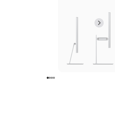
上
下
一
一
张
张
图
图
库
库
图
图
片
片
-
-
支
支
架
架