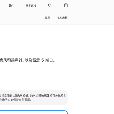
配件
技术支持
概览
技术规格
级麦克风和扬声器，以及雷雳 5 端口。
过特别设计，反光率极低。纳米纹理玻璃面板可分散反射
作场所也能保持出色画质。