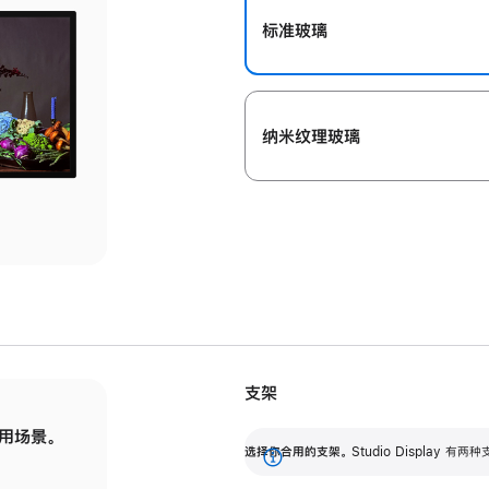
标准玻璃
纳米纹理玻璃
支架
用场景。
标配可调倾斜度的支架，提供 30 度的倾斜度
选
选择你合用的支架。
Studio Display
调节范围。
展