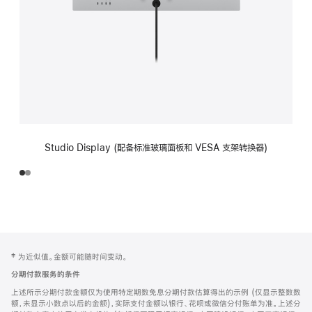
Studio Display (配备标准玻璃面板和 VESA 支架转换器)
网
脚
‡ 为近似值。金额可能随时间变动。
注
页
分期付款服务的条件
页
上述所示分期付款金额仅为使用特定期数免息分期付款估算得出的示例 (仅显示整数数
脚
额，未显示小数点以后的金额)，实际支付金额以银行、花呗或微信分付账单为准。上述分