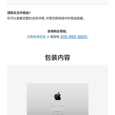
VESA
支
想购买多件商品？
架
你可以查看完整的送货详情，并更改购物袋中的商品数量。
转
换
器
获得购买帮助，
的
立即在线交流
(在
或致电
400-666-8800
。
分
新
期
窗
付
口
包装内容
款
中
选
打
项)
开)