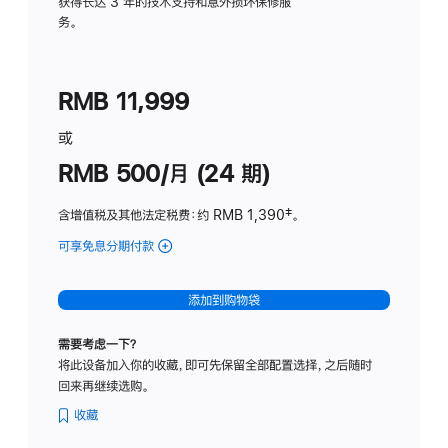
务
获得长达 3 年的技术支持和意外损坏保修服
务。
计
划
(适
RMB 11,999
用
于
或
Studio
RMB 500/月 (24 期)
Display
含增值税及其他法定税费
：约 RMB 1,390
脚
‡。
注
可享免息分期付款
(Studio
Display
-
添加到购物袋
标
准
需要考虑一下？
玻
将此设备加入你的收藏，即可先保留全部配置选择，之后随时
璃
回来再继续选购。
面
板
收藏
-