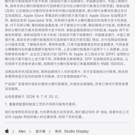
期付款方案由信用卡发卡机构 (包括但不限于招商银行、中国建设银行、中国工商银行
等，具体支持分期付款服务的可选择银行及对应分期付款方案请见付款页面)、蚂蚁金服
(花呗) 以及微信分付面向符合条件的中国大陆居民提供。部分银行会要求你通过支付
宝完成购买。Apple Store 零售店的分期付款方案可能与 Apple Store 在线商店不
同，请到店咨询 Specialist 专家。所有银行信用卡分期均需经你的信用卡发卡机构批
准；对于花呗分期，需经蚂蚁金服批准；对于微信分付分期，需经微信分付批准。如果你选
择的分期付款方案未获得信用卡发卡机构、蚂蚁金服或微信分付的批准，Apple 将不会
被告知原因。请参阅信用卡发卡机构 (包括但不限于招商银行、中国建设银行、中国工商
银行等，具体支持分期付款服务的可选择银行请见付款页面) 网站、支付宝网站和微信
分付服务页面，了解相关条件、费用和收费。订单可能需要满足特定金额要求，不同免息
分期期数对应的最低限额可能有所不同。上述分期付款服务只适用于个人消费者。企业
和教育机构客户、企业员工购买计划 (EPP) 和 Apple 员工购买计划 (EPP) 适用的分
期付款方案可能与上述方案不同，详情请参见教育商店、EPP 在线商店和企业商店。公
司信用卡无资格申请分期。招商银行分期付款单笔订单最高限额为 RMB 150000。
当商品有货并/或发货时，购物金额将计入你的信用卡、支付宝或微信分付账单。相关财
务费用将显示在你的信用卡对账单、支付宝或微信账户中。
产品按广告宣传价或标价提供分期付款服务。价格包含增值税。所有订单均可享受免费
送货服务。
此信息更新于 2026 年 7 月 30 日。
1. 重量依配置和制造工艺的不同而可能有所差异。
我们会使用你所在位置，为你更快显示送货选项。我们通过你的 IP 地址，或者你在上次
访问 Apple 网站时输入的位置信息，找到了你的位置。
Mac
显示器
购买 Studio Display