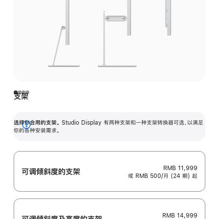
支架
选择你合用的支架。
Studio Display 有两种支架和一种支架转换器可选，以满足
展
你的各种安装需求。
开
RMB 11,999
可调倾斜度的支架
或 RMB 500/月 (24 期) 起
RMB 14,999
可调倾斜度及高‍度的支‍架