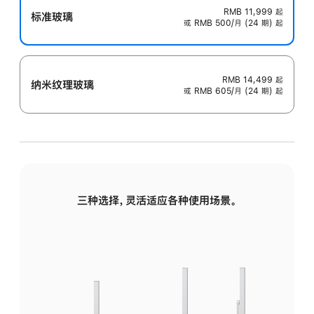
RMB 11,999
起
标准玻璃
或 RMB 500/月 (24 期) 起
RMB 14,499
起
纳米纹理玻璃
或 RMB 605/月 (24 期) 起
三种选择，灵活适应各种使用场景。
标