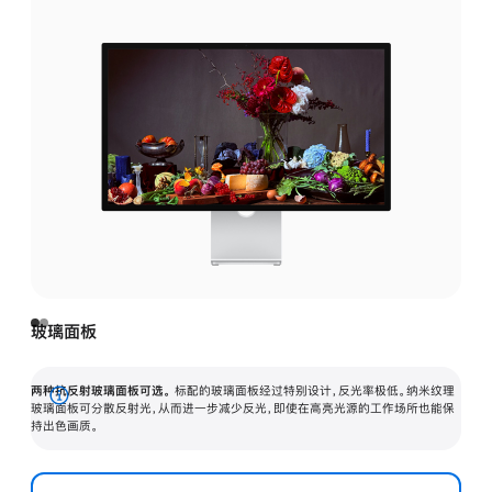
玻璃面板
两种抗反射玻璃面板可选。
标配的玻璃面板经过特别设计，反光率极低。纳米纹理
展
玻璃面板可分散反射光，从而进一步减少反光，即使在高亮光源的工作场所也能保
持出色画质。
开