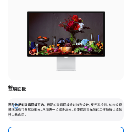
玻璃面板
两种抗反射玻璃面板可选。
标配的玻璃面板经过特别设计，反光率极低。纳米纹理
展
玻璃面板可分散反射光，从而进一步减少反光，即使在高亮光源的工作场所也能保
持出色画质。
开