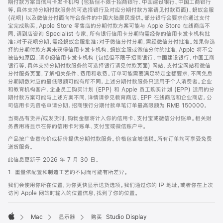
期付款方案由信用卡发卡机构 (包括但不限于招商银行、中国建设银行、中国工商银行
等，具体支持分期付款服务的可选择银行及对应分期付款方案请见付款页面)、蚂蚁金服
(花呗) 以及微信分付面向符合条件的中国大陆居民提供。部分银行会要求你通过支付
宝完成购买。Apple Store 零售店的分期付款方案可能与 Apple Store 在线商店不
同，请到店咨询 Specialist 专家。所有银行信用卡分期均需经你的信用卡发卡机构批
准；对于花呗分期，需经蚂蚁金服批准；对于微信分付分期，需经微信分付批准。如果你选
择的分期付款方案未获得信用卡发卡机构、蚂蚁金服或微信分付的批准，Apple 将不会
被告知原因。请参阅信用卡发卡机构 (包括但不限于招商银行、中国建设银行、中国工商
银行等，具体支持分期付款服务的可选择银行请见付款页面) 网站、支付宝网站和微信
分付服务页面，了解相关条件、费用和收费。订单可能需要满足特定金额要求，不同免息
分期期数对应的最低限额可能有所不同。上述分期付款服务只适用于个人消费者。企业
和教育机构客户、企业员工购买计划 (EPP) 和 Apple 员工购买计划 (EPP) 适用的分
期付款方案可能与上述方案不同，详情请参见教育商店、EPP 在线商店和企业商店。公
司信用卡无资格申请分期。招商银行分期付款单笔订单最高限额为 RMB 150000。
当商品有货并/或发货时，购物金额将计入你的信用卡、支付宝或微信分付账单。相关财
务费用将显示在你的信用卡对账单、支付宝或微信账户中。
产品按广告宣传价或标价提供分期付款服务。价格包含增值税。所有订单均可享受免费
送货服务。
此信息更新于 2026 年 7 月 30 日。
1. 重量依配置和制造工艺的不同而可能有所差异。
我们会使用你所在位置，为你更快显示送货选项。我们通过你的 IP 地址，或者你在上次
访问 Apple 网站时输入的位置信息，找到了你的位置。
Mac
显示器
购买 Studio Display