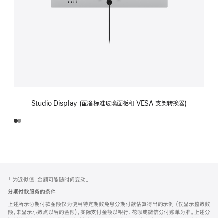
Studio Display (配备标准玻璃面板和 VESA 支架转换器)
网
脚
‡ 为近似值。金额可能随时间变动。
注
页
分期付款服务的条件
页
上述所示分期付款金额仅为使用特定期数免息分期付款估算得出的示例 (仅显示整数数
脚
额，未显示小数点以后的金额)，实际支付金额以银行、花呗或微信分付账单为准。上述分