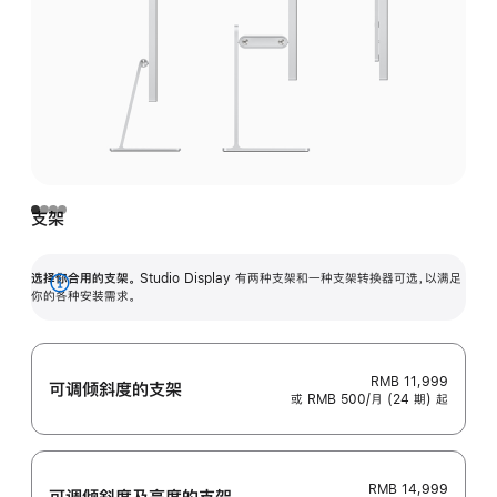
支架
选择你合用的支架。
Studio Display 有两种支架和一种支架转换器可选，以满足
展
你的各种安装需求。
开
RMB 11,999
可调倾斜度的支架
或 RMB 500/月 (24 期) 起
RMB 14,999
可调倾斜度及高‍度的支‍架