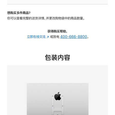
VESA
支
想购买多件商品？
架
你可以查看完整的送货详情，并更改购物袋中的商品数量。
转
换
器
获得购买帮助，
的
立即在线交流
(在
或致电
400-666-8800
。
分
新
期
窗
付
口
包装内容
款
中
选
打
项)
开)