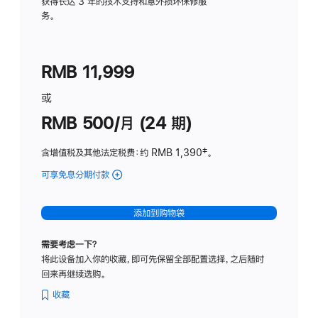
务
获得长达 3 年的技术支持和意外损坏保修服
务。
计
划
(适
RMB 11,999
用
于
或
Studio
RMB 500/月 (24 期)
Display
含增值税及其他法定税费
：约 RMB 1,390
脚
‡。
注
可享免息分期付款
(Studio
Display
-
添加到购物袋
标
准
需要考虑一下？
玻
将此设备加入你的收藏，即可先保留全部配置选择，之后随时
璃
回来再继续选购。
面
板
收藏
-