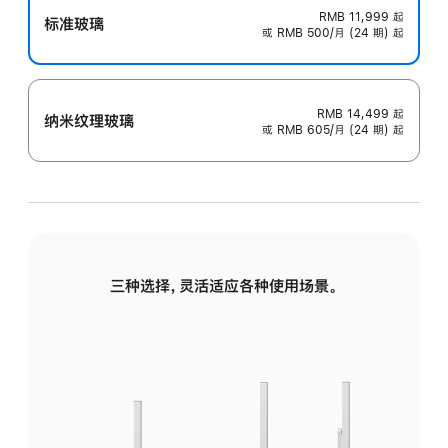
RMB 11,999
起
标准玻璃
或 RMB 500/月 (24 期) 起
RMB 14,499
起
纳米纹理玻璃
或 RMB 605/月 (24 期) 起
三种选择，灵活适应各种使用场景。
标