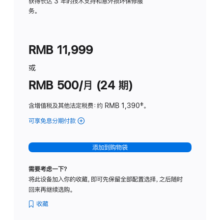
务
获得长达 3 年的技术支持和意外损坏保修服
务。
计
划
(适
RMB 11,999
用
于
或
Studio
RMB 500/月 (24 期)
Display
含增值税及其他法定税费
：约 RMB 1,390
脚
‡。
注
可享免息分期付款
(Studio
Display
-
添加到购物袋
标
准
需要考虑一下？
玻
将此设备加入你的收藏，即可先保留全部配置选择，之后随时
璃
回来再继续选购。
面
板
收藏
-