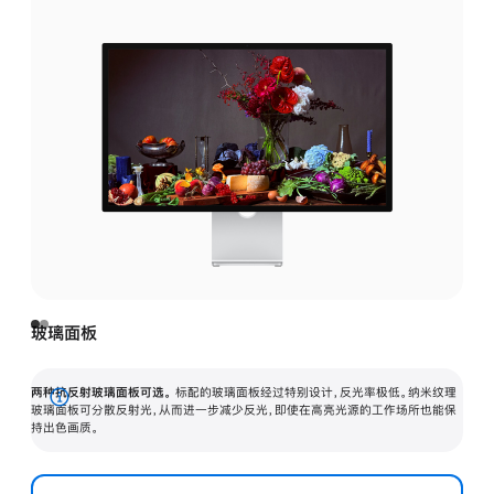
玻璃面板
两种抗反射玻璃面板可选。
标配的玻璃面板经过特别设计，反光率极低。纳米纹理
展
玻璃面板可分散反射光，从而进一步减少反光，即使在高亮光源的工作场所也能保
持出色画质。
开