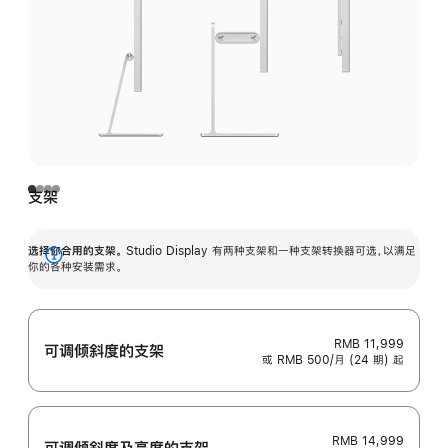
支架
选择你合用的支架。
Studio Display 有两种支架和一种支架转换器可选，以满足
展
你的各种安装需求。
开
RMB 11,999
可调倾斜度的支架
或 RMB 500/月 (24 期) 起
RMB 14,999
可调倾斜度及高‍度的支‍架