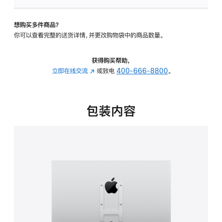
VESA
支
想购买多件商品？
架
你可以查看完整的送货详情，并更改购物袋中的商品数量。
转
换
器
获得购买帮助，
的
立即在线交流
(在
或致电
400-666-8800
。
分
新
期
窗
付
口
包装内容
款
中
选
打
项)
开)