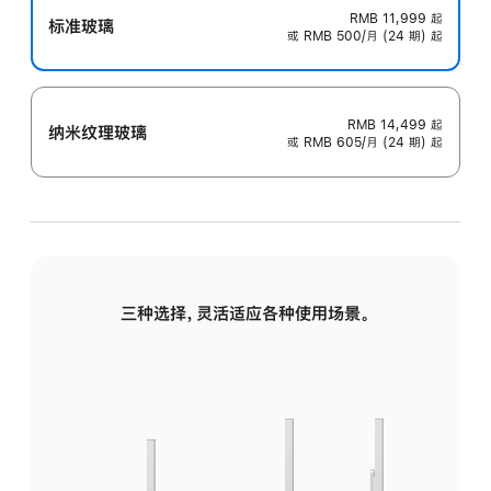
RMB 11,999
起
标准玻璃
或 RMB 500/月 (24 期) 起
RMB 14,499
起
纳米纹理玻璃
或 RMB 605/月 (24 期) 起
三种选择，灵活适应各种使用场景。
标