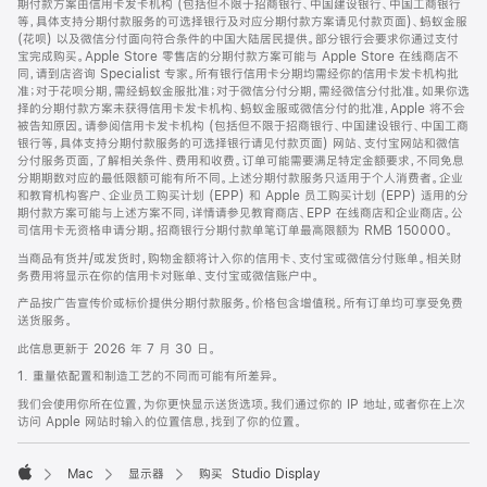
期付款方案由信用卡发卡机构 (包括但不限于招商银行、中国建设银行、中国工商银行
等，具体支持分期付款服务的可选择银行及对应分期付款方案请见付款页面)、蚂蚁金服
(花呗) 以及微信分付面向符合条件的中国大陆居民提供。部分银行会要求你通过支付
宝完成购买。Apple Store 零售店的分期付款方案可能与 Apple Store 在线商店不
同，请到店咨询 Specialist 专家。所有银行信用卡分期均需经你的信用卡发卡机构批
准；对于花呗分期，需经蚂蚁金服批准；对于微信分付分期，需经微信分付批准。如果你选
择的分期付款方案未获得信用卡发卡机构、蚂蚁金服或微信分付的批准，Apple 将不会
被告知原因。请参阅信用卡发卡机构 (包括但不限于招商银行、中国建设银行、中国工商
银行等，具体支持分期付款服务的可选择银行请见付款页面) 网站、支付宝网站和微信
分付服务页面，了解相关条件、费用和收费。订单可能需要满足特定金额要求，不同免息
分期期数对应的最低限额可能有所不同。上述分期付款服务只适用于个人消费者。企业
和教育机构客户、企业员工购买计划 (EPP) 和 Apple 员工购买计划 (EPP) 适用的分
期付款方案可能与上述方案不同，详情请参见教育商店、EPP 在线商店和企业商店。公
司信用卡无资格申请分期。招商银行分期付款单笔订单最高限额为 RMB 150000。
当商品有货并/或发货时，购物金额将计入你的信用卡、支付宝或微信分付账单。相关财
务费用将显示在你的信用卡对账单、支付宝或微信账户中。
产品按广告宣传价或标价提供分期付款服务。价格包含增值税。所有订单均可享受免费
送货服务。
此信息更新于 2026 年 7 月 30 日。
1. 重量依配置和制造工艺的不同而可能有所差异。
我们会使用你所在位置，为你更快显示送货选项。我们通过你的 IP 地址，或者你在上次
访问 Apple 网站时输入的位置信息，找到了你的位置。
Mac
显示器
购买 Studio Display