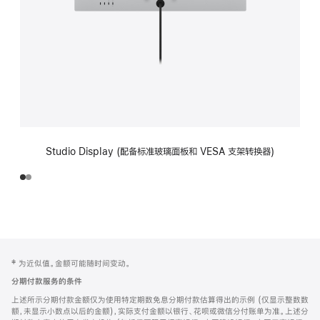
Studio Display (配备标准玻璃面板和 VESA 支架转换器)
网
脚
‡ 为近似值。金额可能随时间变动。
注
页
分期付款服务的条件
页
上述所示分期付款金额仅为使用特定期数免息分期付款估算得出的示例 (仅显示整数数
脚
额，未显示小数点以后的金额)，实际支付金额以银行、花呗或微信分付账单为准。上述分