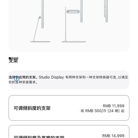
支架
选择你合用的支架。
Studio Display 有两种支架和一种支架转换器可选，以满足
展
你的各种安装需求。
开
RMB 11,999
可调倾斜度的支架
或 RMB 500/月 (24 期) 起
RMB 14,999
可调倾斜度及高‍度的支‍架