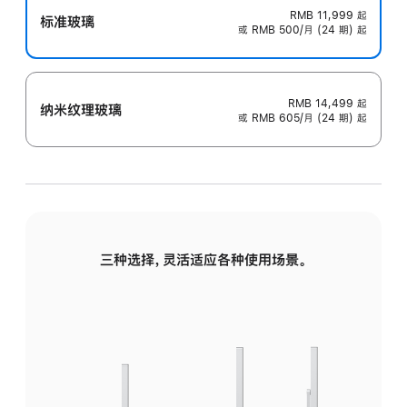
RMB 11,999
起
标准玻璃
或 RMB 500/月 (24 期) 起
RMB 14,499
起
纳米纹理玻璃
或 RMB 605/月 (24 期) 起
三种选择，灵活适应各种使用场景。
标