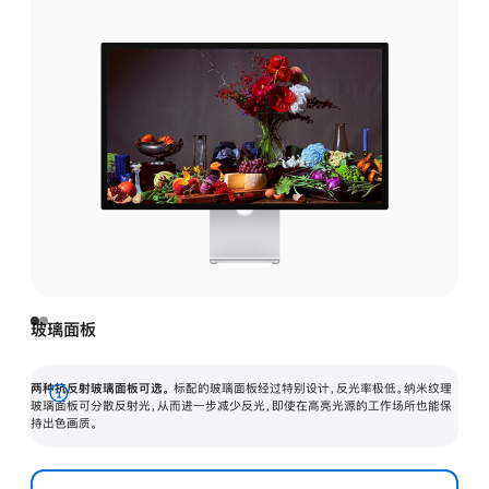
玻璃面板
两种抗反射玻璃面板可选。
标配的玻璃面板经过特别设计，反光率极低。纳米纹理
展
玻璃面板可分散反射光，从而进一步减少反光，即使在高亮光源的工作场所也能保
持出色画质。
开