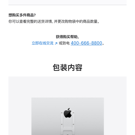
VESA
支
想购买多件商品？
架
你可以查看完整的送货详情，并更改购物袋中的商品数量。
转
换
器
获得购买帮助，
的
立即在线交流
(在
或致电
400-666-8800
。
分
新
期
窗
付
口
包装内容
款
中
选
打
项)
开)