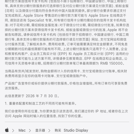
期付款方案由信用卡发卡机构 (包括但不限于招商银行、中国建设银行、中国工商银行
等，具体支持分期付款服务的可选择银行及对应分期付款方案请见付款页面)、蚂蚁金服
(花呗) 以及微信分付面向符合条件的中国大陆居民提供。部分银行会要求你通过支付
宝完成购买。Apple Store 零售店的分期付款方案可能与 Apple Store 在线商店不
同，请到店咨询 Specialist 专家。所有银行信用卡分期均需经你的信用卡发卡机构批
准；对于花呗分期，需经蚂蚁金服批准；对于微信分付分期，需经微信分付批准。如果你选
择的分期付款方案未获得信用卡发卡机构、蚂蚁金服或微信分付的批准，Apple 将不会
被告知原因。请参阅信用卡发卡机构 (包括但不限于招商银行、中国建设银行、中国工商
银行等，具体支持分期付款服务的可选择银行请见付款页面) 网站、支付宝网站和微信
分付服务页面，了解相关条件、费用和收费。订单可能需要满足特定金额要求，不同免息
分期期数对应的最低限额可能有所不同。上述分期付款服务只适用于个人消费者。企业
和教育机构客户、企业员工购买计划 (EPP) 和 Apple 员工购买计划 (EPP) 适用的分
期付款方案可能与上述方案不同，详情请参见教育商店、EPP 在线商店和企业商店。公
司信用卡无资格申请分期。招商银行分期付款单笔订单最高限额为 RMB 150000。
当商品有货并/或发货时，购物金额将计入你的信用卡、支付宝或微信分付账单。相关财
务费用将显示在你的信用卡对账单、支付宝或微信账户中。
产品按广告宣传价或标价提供分期付款服务。价格包含增值税。所有订单均可享受免费
送货服务。
此信息更新于 2026 年 7 月 30 日。
1. 重量依配置和制造工艺的不同而可能有所差异。
我们会使用你所在位置，为你更快显示送货选项。我们通过你的 IP 地址，或者你在上次
访问 Apple 网站时输入的位置信息，找到了你的位置。
Mac
显示器
购买 Studio Display