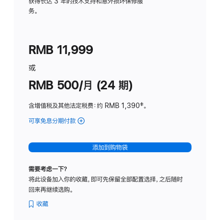
务
获得长达 3 年的技术支持和意外损坏保修服
务。
计
划
(适
RMB 11,999
用
于
或
Studio
RMB 500/月 (24 期)
Display
含增值税及其他法定税费
：约 RMB 1,390
脚
‡。
注
可享免息分期付款
(Studio
Display
-
添加到购物袋
标
准
需要考虑一下？
玻
将此设备加入你的收藏，即可先保留全部配置选择，之后随时
璃
回来再继续选购。
面
板
收藏
-