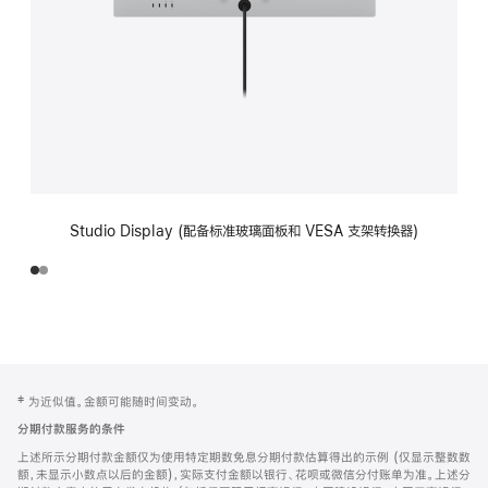
Studio Display (配备标准玻璃面板和 VESA 支架转换器)
网
脚
‡ 为近似值。金额可能随时间变动。
注
页
分期付款服务的条件
页
上述所示分期付款金额仅为使用特定期数免息分期付款估算得出的示例 (仅显示整数数
脚
额，未显示小数点以后的金额)，实际支付金额以银行、花呗或微信分付账单为准。上述分