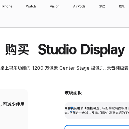
iPhone
Watch
Vision
AirPods
家居
娱乐
购买 Studio Display
桌上视角功能的 1200 万像素 Center Stage 摄像头、录音棚
玻璃面板
，可减少使用
纳米纹理玻璃面板可进一步减少反光，即使在
两种抗反射玻璃面板可选。
标配的玻璃面板经
。
有高亮光源的场所使用，也能保持出色画质。
展
光，从而进一步减少反光，即使在高亮光源的工
开