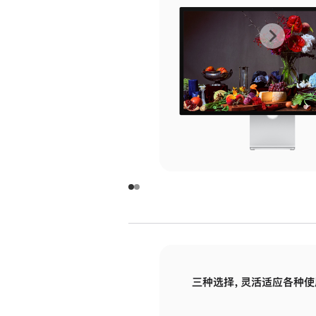
上
下
一
一
张
张
图
图
库
库
图
图
片
片
-
-
玻
玻
璃
璃
三种选择，灵活适应各种使
面
面
板
板