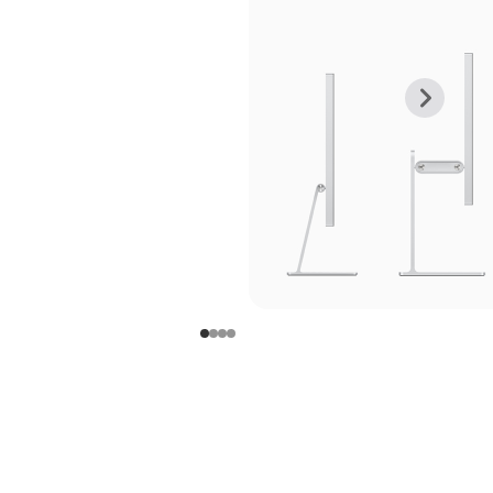
上
下
一
一
张
张
图
图
库
库
图
图
片
片
-
-
支
支
架
架