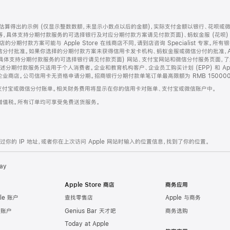
算得出的示例 (仅显示整数数额，未显示小数点以后的金额)，实际支付金额以银行、花呗或
等，具体支持分期付款服务的可选择银行及对应分期付款方案请见付款页面)、蚂蚁金服 (花呗
售店的分期付款方案可能与 Apple Store 在线商店不同，请到店咨询 Specialist 专
分付批准。如果你选择的分期付款方案未获得信用卡发卡机构、蚂蚁金服或微信分付的批准，Ap
具体支持分期付款服务的可选择银行请见付款页面) 网站、支付宝网站和微信分付服务页面，
期付款服务只适用于个人消费者。企业和教育机构客户、企业员工购买计划 (EPP) 和 Appl
企业商店。公司信用卡无资格申请分期。招商银行分期付款单笔订单最高限额为 RMB 150000
支付宝或微信分付账单。相关财务费用将显示在你的信用卡对账单、支付宝或微信账户中。
增值税。所有订单均可享受免费送货服务。
的 IP 地址，或者你在上次访问 Apple 网站时输入的位置信息，找到了你的位置。
ay
Apple Store 商店
商务应用
le 账户
查找零售店
Apple 与商务
e 账户
Genius Bar 天才吧
商务选购
Today at Apple