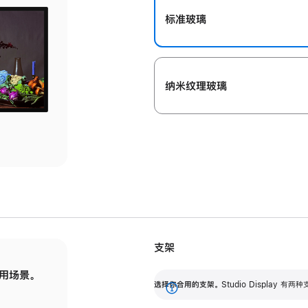
标准玻璃
纳米纹理玻璃
支架
用场景。
标配可调倾斜度的支架，提供 30 度的倾斜度
选
选择你合用的支架。
Studio Display
调节范围。
展