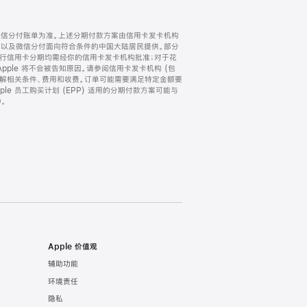
微信分付账单为准。上述分期付款方案由信用卡发卡机构
) 以及微信分付面向符合条件的中国大陆居民提供。部分
家。所有银行信用卡分期均需经你的信用卡发卡机构批准；对于花
ple 将不会被告知原因。请参阅信用卡发卡机构 (包
了解相关条件、费用和收费。订单可能需要满足特定金额要
e 员工购买计划 (EPP) 适用的分期付款方案可能与
。
Apple 价值观
辅助功能
环境责任
隐私