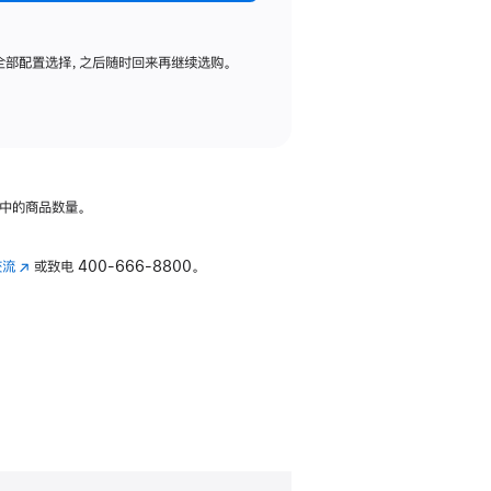
全部配置选择，之后随时回来再继续选购。
中的商品数量。
交流
(在
或致电
400-666-8800。
新
窗
口
中
打
开)