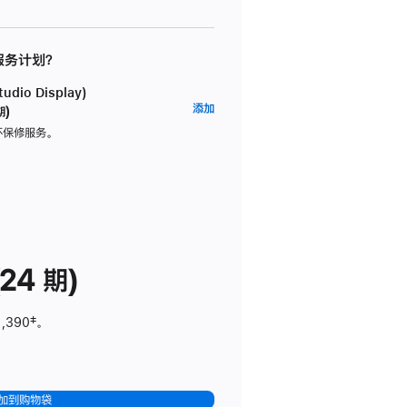
 服务计划？
dio Display)
AppleCare+
添加
期)
服
坏保修服务。
务
计
划
(适
用
于
24 期)
Studio
Display)
1,390
脚
‡。
注
加到购物袋