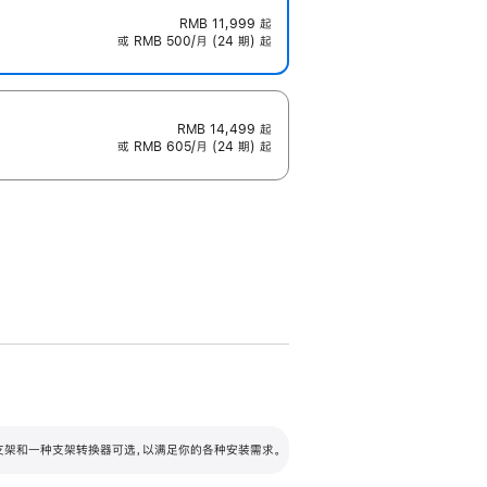
RMB 11,999
起
或 RMB 500/月 (24 期) 起
RMB 14,499
起
或 RMB 605/月 (24 期) 起
配可调倾斜度及高度的支架，额外增加 105
VESA 支架转换器
 有两种支架和一种支架转换器可选，以满足你的各种安装需求。
毫米的高度调节范围。
容的支架 (未随附)