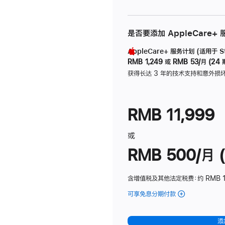
是否要添加 AppleCare+
AppleCare+ 服务计划 (适用于 Stu
RMB 1,249
或
RMB 53/月 (24 
获得长达 3 年的技术支持和意外损
RMB 11,999
或
RMB 500/月 (
含增值税及其他法定税费
：约 RMB 
可享免息分期付款
(Studio
Display
-
添