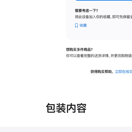
标
准
需要考虑一下？
玻
将此设备加入你的收藏，即可先保留
璃
面
收藏
板
-
VESA
想购买多件商品？
支
你可以查看完整的送货详情，并更改购物袋
架
转
换
获得购买帮助，
立即在线
器
的
分
期
付
包装内容
款
选
项)