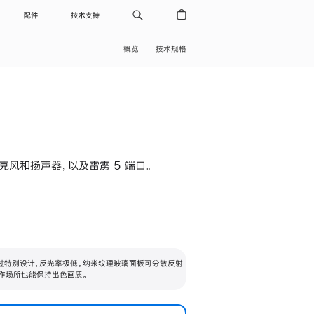
配件
技术支持
概览
技术规格
级麦克风和扬声器，以及雷雳 5 端口。
过特别设计，反光率极低。纳米纹理玻璃面板可分散反射
作场所也能保持出色画质。