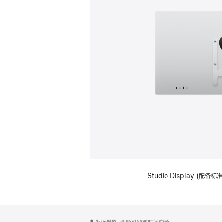
Studio Display (配
网
脚