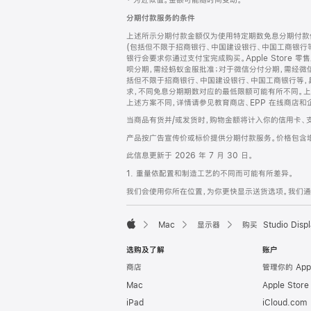
‡ 为近似值。金额可能随时间变动。
注
页
分期付款服务的条件
页
上述所示分期付款金额仅为使用特定期数免息分期付款估
脚
(包括但不限于招商银行、中国建设银行、中国工商银行
银行会要求你通过支付宝完成购买。Apple Store 零
呗分期，需经蚂蚁金服批准；对于微信分付分期，需经微信
括但不限于招商银行、中国建设银行、中国工商银行等，
求，不同免息分期期数对应的最低限额可能有所不同。上述分
上述方案不同，详情请参见教育商店、EPP 在线商店和
当商品有货并/或发货时，购物金额将计入你的信用卡、
产品按广告宣传价或标价提供分期付款服务。价格包含
此信息更新于 2026 年 7 月 30 日。
1. 重量依配置和制造工艺的不同而可能有所差异。
我们会使用你所在位置，为你更快显示送货选项。我们通过你
Mac
显示器
购买 Studio Displ
Apple
选购及了解
账户
商店
管理你的 App
Mac
Apple Stor
iPad
iCloud.com