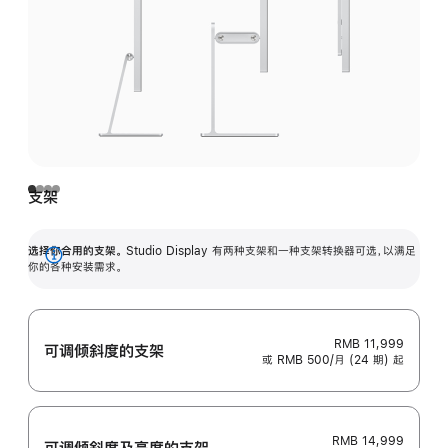
支架
选择你合用的支架。
Studio Display 有两种支架和一种支架转换器可选，以满足
展
你的各种安装需求。
开
RMB 11,999
可调倾斜度的支架
或 RMB 500/月 (24 期) 起
RMB 14,999
可调倾斜度及高‍度的支‍架