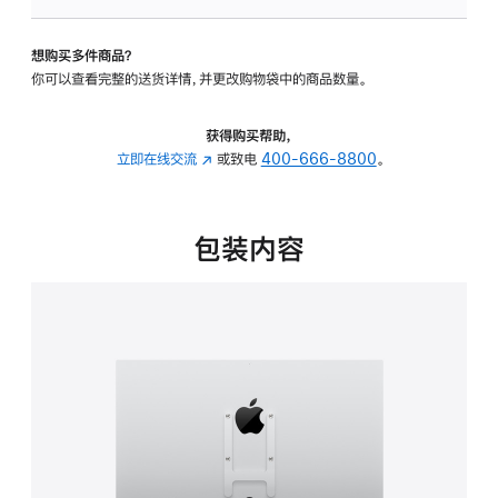
VESA
支
想购买多件商品？
架
你可以查看完整的送货详情，并更改购物袋中的商品数量。
转
换
器
获得购买帮助，
的
立即在线交流
(在
或致电
400-666-8800
。
分
新
期
窗
付
口
包装内容
款
中
选
打
项)
开)