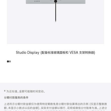
Studio Display (配备标准玻璃面板和 VESA 支架转换器)
网
脚
‡ 为近似值。金额可能随时间变动。
注
页
分期付款服务的条件
页
上述所示分期付款金额仅为使用特定期数免息分期付款估算得出的示例 (仅显示整数数
脚
额，未显示小数点以后的金额)，实际支付金额以银行、花呗或微信分付账单为准。上述分