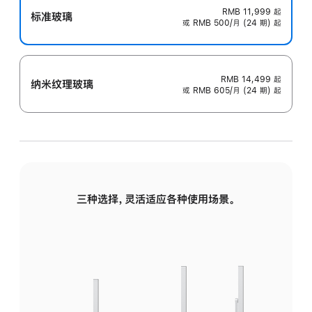
RMB 11,999
起
标准玻璃
或 RMB 500/月 (24 期) 起
RMB 14,499
起
纳米纹理玻璃
或 RMB 605/月 (24 期) 起
三种选择，灵活适应各种使用场景。
标