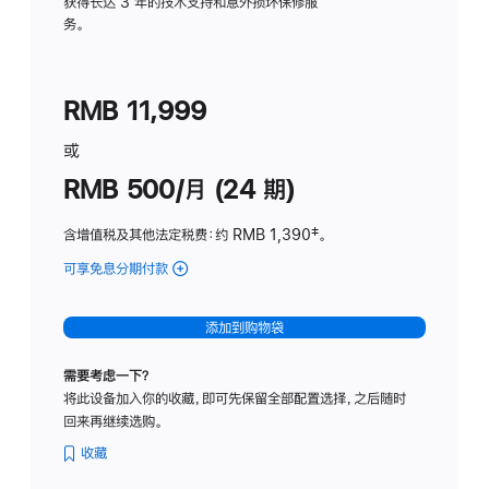
务
获得长达 3 年的技术支持和意外损坏保修服
务。
计
划
(适
RMB 11,999
用
于
或
Studio
RMB 500/月 (24 期)
Display
含增值税及其他法定税费
：约 RMB 1,390
脚
‡。
注
可享免息分期付款
(Studio
Display
-
添加到购物袋
标
准
需要考虑一下？
玻
将此设备加入你的收藏，即可先保留全部配置选择，之后随时
璃
回来再继续选购。
面
板
收藏
-