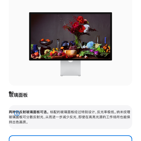
玻璃面板
两种抗反射玻璃面板可选。
标配的玻璃面板经过特别设计，反光率极低。纳米纹理
展
玻璃面板可分散反射光，从而进一步减少反光，即使在高亮光源的工作场所也能保
持出色画质。
开