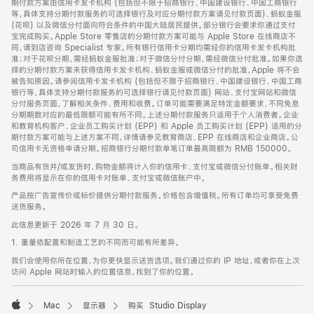
期付款方案由信用卡发卡机构 (包括但不限于招商银行、中国建设银行、中国工商银行
等，具体支持分期付款服务的可选择银行及对应分期付款方案请见付款页面)、蚂蚁金服
(花呗) 以及微信分付面向符合条件的中国大陆居民提供。部分银行会要求你通过支付
宝完成购买。Apple Store 零售店的分期付款方案可能与 Apple Store 在线商店不
同，请到店咨询 Specialist 专家。所有银行信用卡分期均需经你的信用卡发卡机构批
准；对于花呗分期，需经蚂蚁金服批准；对于微信分付分期，需经微信分付批准。如果你选
择的分期付款方案未获得信用卡发卡机构、蚂蚁金服或微信分付的批准，Apple 将不会
被告知原因。请参阅信用卡发卡机构 (包括但不限于招商银行、中国建设银行、中国工商
银行等，具体支持分期付款服务的可选择银行请见付款页面) 网站、支付宝网站和微信
分付服务页面，了解相关条件、费用和收费。订单可能需要满足特定金额要求，不同免息
分期期数对应的最低限额可能有所不同。上述分期付款服务只适用于个人消费者。企业
和教育机构客户、企业员工购买计划 (EPP) 和 Apple 员工购买计划 (EPP) 适用的分
期付款方案可能与上述方案不同，详情请参见教育商店、EPP 在线商店和企业商店。公
司信用卡无资格申请分期。招商银行分期付款单笔订单最高限额为 RMB 150000。
当商品有货并/或发货时，购物金额将计入你的信用卡、支付宝或微信分付账单。相关财
务费用将显示在你的信用卡对账单、支付宝或微信账户中。
产品按广告宣传价或标价提供分期付款服务。价格包含增值税。所有订单均可享受免费
送货服务。
此信息更新于 2026 年 7 月 30 日。
1. 重量依配置和制造工艺的不同而可能有所差异。
我们会使用你所在位置，为你更快显示送货选项。我们通过你的 IP 地址，或者你在上次
访问 Apple 网站时输入的位置信息，找到了你的位置。
Mac
显示器
购买 Studio Display