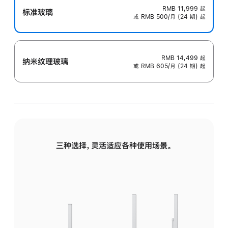
RMB 11,999
起
标准玻璃
或 RMB 500/月 (24 期) 起
RMB 14,499
起
纳米纹理玻璃
或 RMB 605/月 (24 期) 起
三种选择，灵活适应各种使用场景。
标