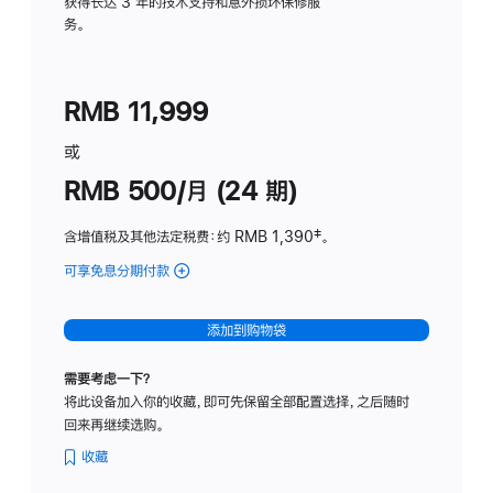
务
获得长达 3 年的技术支持和意外损坏保修服
务。
计
划
(适
RMB 11,999
用
于
或
Studio
RMB 500/月 (24 期)
Display
含增值税及其他法定税费
：约 RMB 1,390
脚
‡。
注
可享免息分期付款
(Studio
Display
-
添加到购物袋
标
准
需要考虑一下？
玻
将此设备加入你的收藏，即可先保留全部配置选择，之后随时
璃
回来再继续选购。
面
板
收藏
-