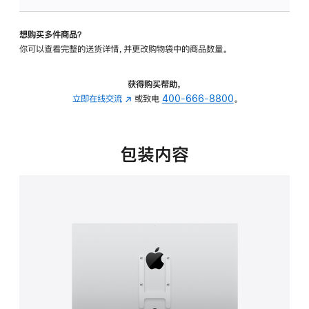
VESA
支
想购买多件商品？
架
你可以查看完整的送货详情，并更改购物袋中的商品数量。
转
换
器
获得购买帮助，
的
立即在线交流
(在
或致电
400-666-8800
。
分
新
期
窗
付
口
包装内容
款
中
选
打
项)
开)