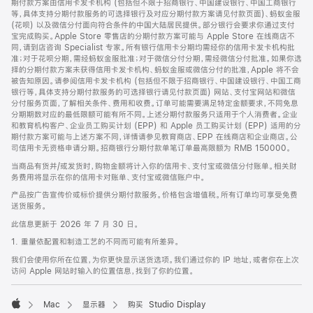
期付款方案由信用卡发卡机构 (包括但不限于招商银行、中国建设银行、中国工商银行
等，具体支持分期付款服务的可选择银行及对应分期付款方案请见付款页面)、蚂蚁金服
(花呗) 以及微信分付面向符合条件的中国大陆居民提供。部分银行会要求你通过支付
宝完成购买。Apple Store 零售店的分期付款方案可能与 Apple Store 在线商店不
同，请到店咨询 Specialist 专家。所有银行信用卡分期均需经你的信用卡发卡机构批
准；对于花呗分期，需经蚂蚁金服批准；对于微信分付分期，需经微信分付批准。如果你选
择的分期付款方案未获得信用卡发卡机构、蚂蚁金服或微信分付的批准，Apple 将不会
被告知原因。请参阅信用卡发卡机构 (包括但不限于招商银行、中国建设银行、中国工商
银行等，具体支持分期付款服务的可选择银行请见付款页面) 网站、支付宝网站和微信
分付服务页面，了解相关条件、费用和收费。订单可能需要满足特定金额要求，不同免息
分期期数对应的最低限额可能有所不同。上述分期付款服务只适用于个人消费者。企业
和教育机构客户、企业员工购买计划 (EPP) 和 Apple 员工购买计划 (EPP) 适用的分
期付款方案可能与上述方案不同，详情请参见教育商店、EPP 在线商店和企业商店。公
司信用卡无资格申请分期。招商银行分期付款单笔订单最高限额为 RMB 150000。
当商品有货并/或发货时，购物金额将计入你的信用卡、支付宝或微信分付账单。相关财
务费用将显示在你的信用卡对账单、支付宝或微信账户中。
产品按广告宣传价或标价提供分期付款服务。价格包含增值税。所有订单均可享受免费
送货服务。
此信息更新于 2026 年 7 月 30 日。
1. 重量依配置和制造工艺的不同而可能有所差异。
我们会使用你所在位置，为你更快显示送货选项。我们通过你的 IP 地址，或者你在上次
访问 Apple 网站时输入的位置信息，找到了你的位置。
Mac
显示器
购买 Studio Display