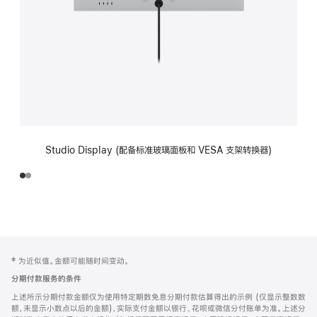
Studio Display (配备标准玻璃面板和 VESA 支架转换器)
网
脚
‡ 为近似值。金额可能随时间变动。
注
页
分期付款服务的条件
页
上述所示分期付款金额仅为使用特定期数免息分期付款估算得出的示例 (仅显示整数数
脚
额，未显示小数点以后的金额)，实际支付金额以银行、花呗或微信分付账单为准。上述分