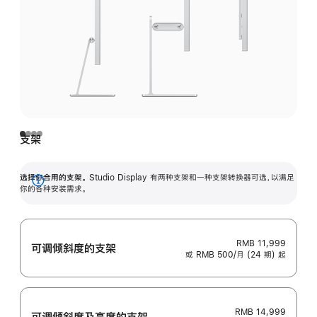
支架
选择你合用的支架。
Studio Display 有两种支架和一种支架转换器可选，以满足
展
你的各种安装需求。
开
RMB 11,999
可调倾斜度的支架
或 RMB 500/月 (24 期) 起
RMB 14,999
可调倾斜度及高‍度的支‍架