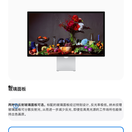
玻璃面板
两种抗反射玻璃面板可选。
标配的玻璃面板经过特别设计，反光率极低。纳米纹理
展
玻璃面板可分散反射光，从而进一步减少反光，即使在高亮光源的工作场所也能保
持出色画质。
开