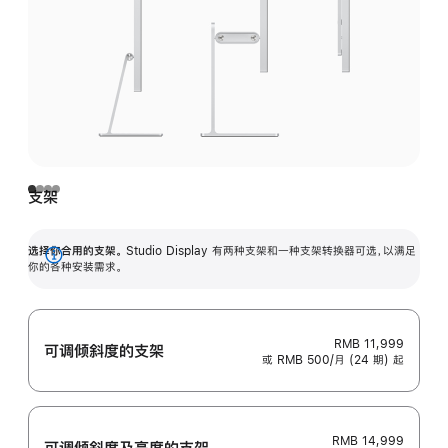
支架
选择你合用的支架。
Studio Display 有两种支架和一种支架转换器可选，以满足
展
你的各种安装需求。
开
RMB 11,999
可调倾斜度的支架
或 RMB 500/月 (24 期) 起
RMB 14,999
可调倾斜度及高‍度的支‍架