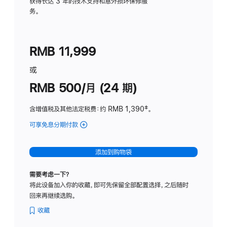
务
获得长达 3 年的技术支持和意外损坏保修服
务。
计
划
(适
RMB 11,999
用
于
或
Studio
RMB 500/月 (24 期)
Display
含增值税及其他法定税费
：约 RMB 1,390
脚
‡。
注
可享免息分期付款
(Studio
Display
-
添加到购物袋
标
准
需要考虑一下？
玻
将此设备加入你的收藏，即可先保留全部配置选择，之后随时
璃
回来再继续选购。
面
板
收藏
-