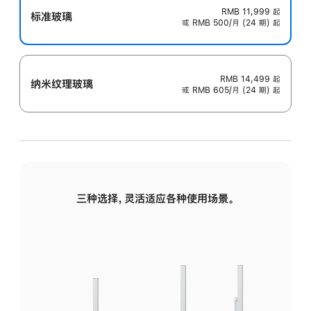
RMB 11,999
起
标准玻璃
或 RMB 500/月 (24 期) 起
RMB 14,499
起
纳米纹理玻璃
或 RMB 605/月 (24 期) 起
三种选择，灵活适应各种使用场景。
标