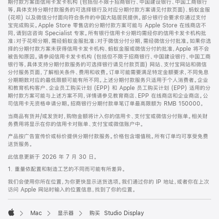
期付款方案由信用卡发卡机构 (包括但不限于招商银行、中国建设银行、中国工商银行
等，具体支持分期付款服务的可选择银行及对应分期付款方案请见付款页面)、蚂蚁金服
(花呗) 以及微信分付面向符合条件的中国大陆居民提供。部分银行会要求你通过支付
宝完成购买。Apple Store 零售店的分期付款方案可能与 Apple Store 在线商店不
同，请到店咨询 Specialist 专家。所有银行信用卡分期均需经你的信用卡发卡机构批
准；对于花呗分期，需经蚂蚁金服批准；对于微信分付分期，需经微信分付批准。如果你选
择的分期付款方案未获得信用卡发卡机构、蚂蚁金服或微信分付的批准，Apple 将不会
被告知原因。请参阅信用卡发卡机构 (包括但不限于招商银行、中国建设银行、中国工商
银行等，具体支持分期付款服务的可选择银行请见付款页面) 网站、支付宝网站和微信
分付服务页面，了解相关条件、费用和收费。订单可能需要满足特定金额要求，不同免息
分期期数对应的最低限额可能有所不同。上述分期付款服务只适用于个人消费者。企业
和教育机构客户、企业员工购买计划 (EPP) 和 Apple 员工购买计划 (EPP) 适用的分
期付款方案可能与上述方案不同，详情请参见教育商店、EPP 在线商店和企业商店。公
司信用卡无资格申请分期。招商银行分期付款单笔订单最高限额为 RMB 150000。
当商品有货并/或发货时，购物金额将计入你的信用卡、支付宝或微信分付账单。相关财
务费用将显示在你的信用卡对账单、支付宝或微信账户中。
产品按广告宣传价或标价提供分期付款服务。价格包含增值税。所有订单均可享受免费
送货服务。
此信息更新于 2026 年 7 月 30 日。
1. 重量依配置和制造工艺的不同而可能有所差异。
我们会使用你所在位置，为你更快显示送货选项。我们通过你的 IP 地址，或者你在上次
访问 Apple 网站时输入的位置信息，找到了你的位置。
Mac
显示器
购买 Studio Display