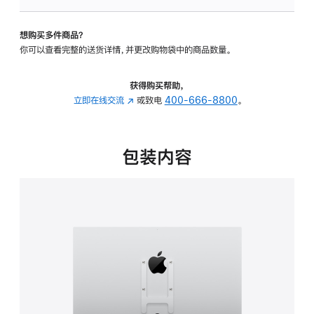
VESA
支
想购买多件商品？
架
你可以查看完整的送货详情，并更改购物袋中的商品数量。
转
换
器
获得购买帮助，
的
立即在线交流
(在
或致电
400-666-8800
。
分
新
期
窗
付
口
包装内容
款
中
选
打
项)
开)