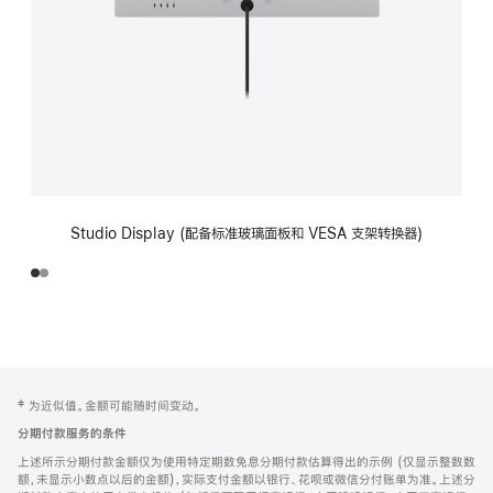
Studio Display (配备标准玻璃面板和 VESA 支架转换器)
网
脚
‡ 为近似值。金额可能随时间变动。
注
页
分期付款服务的条件
页
上述所示分期付款金额仅为使用特定期数免息分期付款估算得出的示例 (仅显示整数数
脚
额，未显示小数点以后的金额)，实际支付金额以银行、花呗或微信分付账单为准。上述分