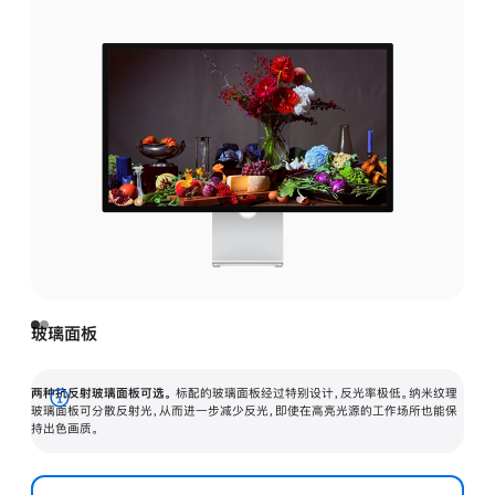
玻璃面板
两种抗反射玻璃面板可选。
标配的玻璃面板经过特别设计，反光率极低。纳米纹理
展
玻璃面板可分散反射光，从而进一步减少反光，即使在高亮光源的工作场所也能保
持出色画质。
开