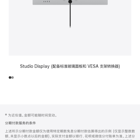
Studio Display (配备标准玻璃面板和 VESA 支架转换器)
网
脚
‡ 为近似值。金额可能随时间变动。
注
页
分期付款服务的条件
页
上述所示分期付款金额仅为使用特定期数免息分期付款估算得出的示例 (仅显示整数数
脚
额，未显示小数点以后的金额)，实际支付金额以银行、花呗或微信分付账单为准。上述分