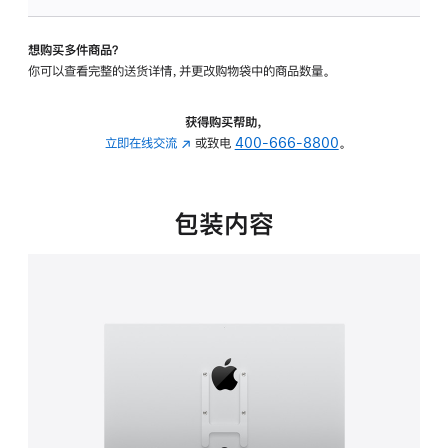
VESA
支
想购买多件商品？
架
你可以查看完整的送货详情，并更改购物袋中的商品数量。
转
换
器
获得购买帮助，
的
立即在线交流
(在
或致电
400-666-8800
。
分
新
期
窗
付
口
包装内容
款
中
选
打
项)
开)