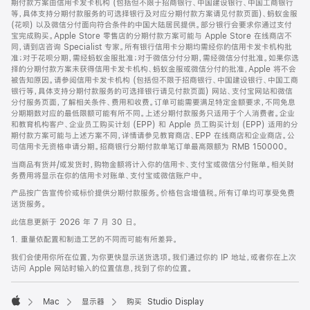
期付款方案由信用卡发卡机构 (包括但不限于招商银行、中国建设银行、中国工商银行
等，具体支持分期付款服务的可选择银行及对应分期付款方案请见付款页面)、蚂蚁金服
(花呗) 以及微信分付面向符合条件的中国大陆居民提供。部分银行会要求你通过支付
宝完成购买。Apple Store 零售店的分期付款方案可能与 Apple Store 在线商店不
同，请到店咨询 Specialist 专家。所有银行信用卡分期均需经你的信用卡发卡机构批
准；对于花呗分期，需经蚂蚁金服批准；对于微信分付分期，需经微信分付批准。如果你选
择的分期付款方案未获得信用卡发卡机构、蚂蚁金服或微信分付的批准，Apple 将不会
被告知原因。请参阅信用卡发卡机构 (包括但不限于招商银行、中国建设银行、中国工商
银行等，具体支持分期付款服务的可选择银行请见付款页面) 网站、支付宝网站和微信
分付服务页面，了解相关条件、费用和收费。订单可能需要满足特定金额要求，不同免息
分期期数对应的最低限额可能有所不同。上述分期付款服务只适用于个人消费者。企业
和教育机构客户、企业员工购买计划 (EPP) 和 Apple 员工购买计划 (EPP) 适用的分
期付款方案可能与上述方案不同，详情请参见教育商店、EPP 在线商店和企业商店。公
司信用卡无资格申请分期。招商银行分期付款单笔订单最高限额为 RMB 150000。
当商品有货并/或发货时，购物金额将计入你的信用卡、支付宝或微信分付账单。相关财
务费用将显示在你的信用卡对账单、支付宝或微信账户中。
产品按广告宣传价或标价提供分期付款服务。价格包含增值税。所有订单均可享受免费
送货服务。
此信息更新于 2026 年 7 月 30 日。
1. 重量依配置和制造工艺的不同而可能有所差异。
我们会使用你所在位置，为你更快显示送货选项。我们通过你的 IP 地址，或者你在上次
访问 Apple 网站时输入的位置信息，找到了你的位置。
Mac
显示器
购买 Studio Display