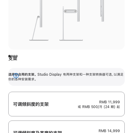
支架
选择你合用的支架。
Studio Display 有两种支架和一种支架转换器可选，以满足
展
你的各种安装需求。
开
RMB 11,999
可调倾斜度的支架
或 RMB 500/月 (24 期) 起
RMB 14,999
可调倾斜度及高‍度的支‍架