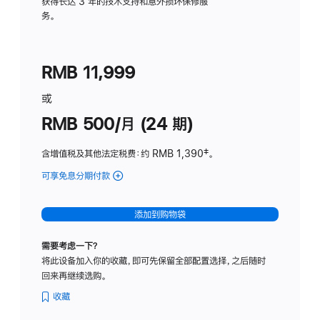
务
获得长达 3 年的技术支持和意外损坏保修服
务。
计
划
(适
RMB 11,999
用
于
或
Studio
RMB 500/月 (24 期)
Display
含增值税及其他法定税费
：约 RMB 1,390
脚
‡。
注
可享免息分期付款
(Studio
Display
-
添加到购物袋
标
准
需要考虑一下？
玻
将此设备加入你的收藏，即可先保留全部配置选择，之后随时
璃
回来再继续选购。
面
板
收藏
-