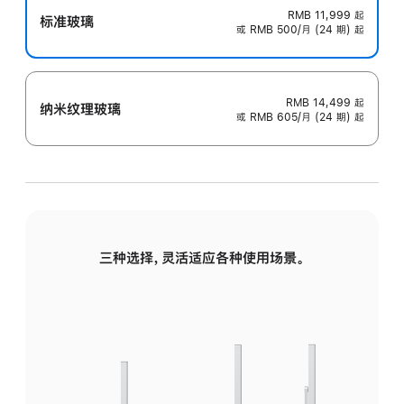
RMB 11,999
起
标准玻璃
或 RMB 500/月 (24 期) 起
RMB 14,499
起
纳米纹理玻璃
或 RMB 605/月 (24 期) 起
三种选择，灵活适应各种使用场景。
标