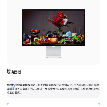
玻璃面板
两种抗反射玻璃面板可选。
标配的玻璃面板经过特别设计，反光率极低。纳米纹理
展
玻璃面板可分散反射光，从而进一步减少反光，即使在高亮光源的工作场所也能保
持出色画质。
开