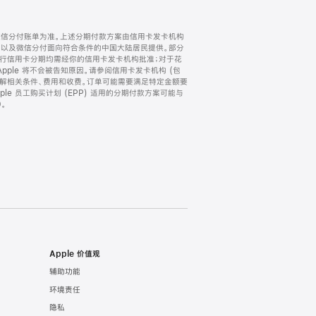
微信分付账单为准。上述分期付款方案由信用卡发卡机构
) 以及微信分付面向符合条件的中国大陆居民提供。部分
家。所有银行信用卡分期均需经你的信用卡发卡机构批准；对于花
ple 将不会被告知原因。请参阅信用卡发卡机构 (包
了解相关条件、费用和收费。订单可能需要满足特定金额要
e 员工购买计划 (EPP) 适用的分期付款方案可能与
。
Apple 价值观
辅助功能
环境责任
隐私