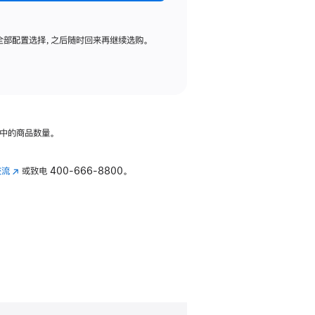
全部配置选择，之后随时回来再继续选购。
中的商品数量。
交流
(在
或致电
400-666-8800。
新
窗
口
中
打
开)