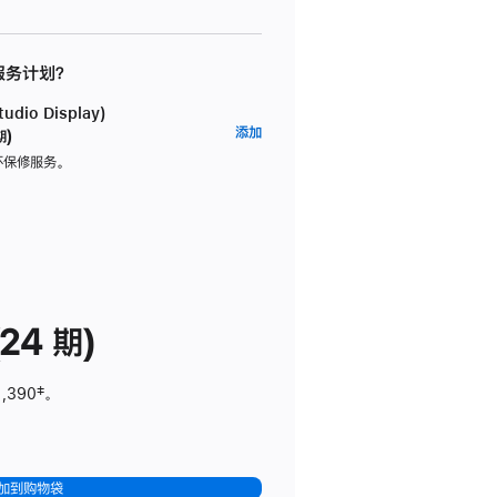
 服务计划？
dio Display)
AppleCare+
添加
期)
服
坏保修服务。
务
计
划
(适
用
于
24 期)
Studio
Display)
1,390
脚
‡。
注
加到购物袋