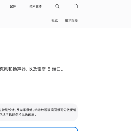
配件
技术支持
概览
技术规格
级麦克风和扬声器，以及雷雳 5 端口。
过特别设计，反光率极低。纳米纹理玻璃面板可分散反射
作场所也能保持出色画质。