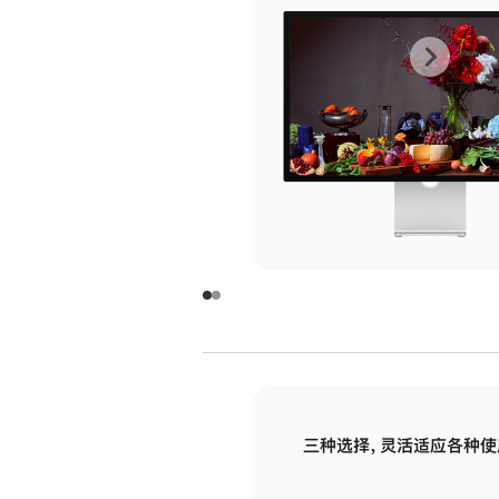
上
下
一
一
张
张
图
图
库
库
图
图
片
片
-
-
玻
玻
璃
璃
三种选择，灵活适应各种使
面
面
板
板