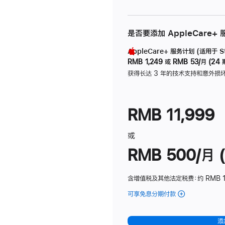
是否要添加 AppleCare+
AppleCare+ 服务计划 (适用于 Stu
RMB 1,249
或
RMB 53/月 (24 
获得长达 3 年的技术支持和意外损
RMB 11,999
或
RMB 500/月 (
含增值税及其他法定税费
：约 RMB 
可享免息分期付款
(Studio
Display
-
添