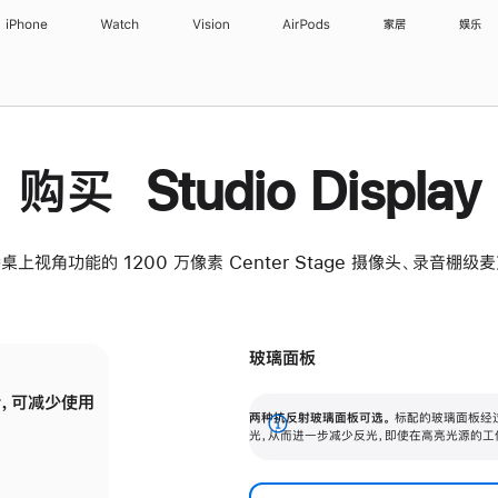
iPhone
Watch
Vision
AirPods
家居
娱乐
购买 Studio Display
桌上视角功能的 1200 万像素 Center Stage 摄像头、录音棚
玻璃面板
，可减少使用
纳米纹理玻璃面板可进一步减少反光，即使在
两种抗反射玻璃面板可选。
标配的玻璃面板经
。
有高亮光源的场所使用，也能保持出色画质。
展
光，从而进一步减少反光，即使在高亮光源的工
开