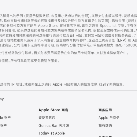
算得出的示例 (仅显示整数数额，未显示小数点以后的金额)，实际支付金额以银行、花呗或
等，具体支持分期付款服务的可选择银行及对应分期付款方案请见付款页面)、蚂蚁金服 (花呗
售店的分期付款方案可能与 Apple Store 在线商店不同，请到店咨询 Specialist 专
分付批准。如果你选择的分期付款方案未获得信用卡发卡机构、蚂蚁金服或微信分付的批准，Ap
具体支持分期付款服务的可选择银行请见付款页面) 网站、支付宝网站和微信分付服务页面，
期付款服务只适用于个人消费者。企业和教育机构客户、企业员工购买计划 (EPP) 和 Appl
企业商店。公司信用卡无资格申请分期。招商银行分期付款单笔订单最高限额为 RMB 150000
支付宝或微信分付账单。相关财务费用将显示在你的信用卡对账单、支付宝或微信账户中。
增值税。所有订单均可享受免费送货服务。
的 IP 地址，或者你在上次访问 Apple 网站时输入的位置信息，找到了你的位置。
ay
Apple Store 商店
商务应用
le 账户
查找零售店
Apple 与商务
e 账户
Genius Bar 天才吧
商务选购
Today at Apple