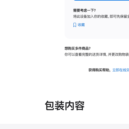
标
准
需要考虑一下？
玻
将此设备加入你的收藏，即可先保留
璃
面
收藏
板
-
VESA
想购买多件商品？
支
你可以查看完整的送货详情，并更改购物袋
架
转
换
获得购买帮助，
立即在线
器
的
分
期
付
包装内容
款
选
项)