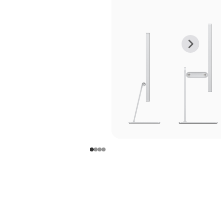
上
下
一
一
张
张
图
图
库
库
图
图
片
片
-
-
支
支
架
架