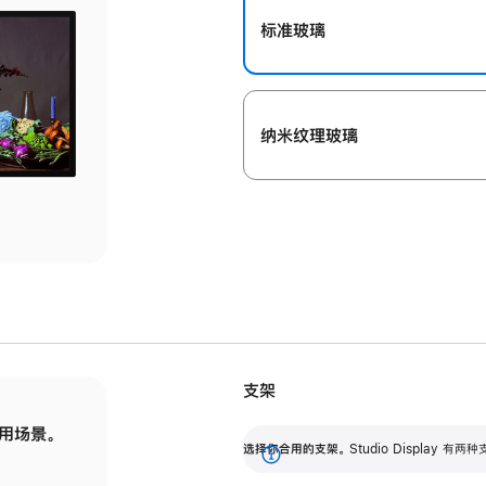
标准玻璃
纳米纹理玻璃
支架
用场景。
标配可调倾斜度的支架，提供 30 度的倾斜度
选
选择你合用的支架。
Studio Display
调节范围。
展