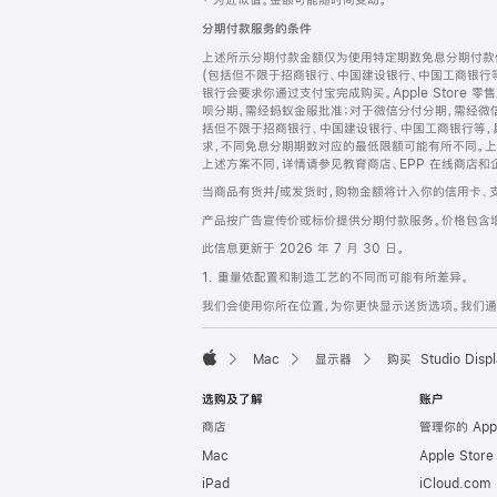
‡ 为近似值。金额可能随时间变动。
注
页
分期付款服务的条件
页
上述所示分期付款金额仅为使用特定期数免息分期付款估
脚
(包括但不限于招商银行、中国建设银行、中国工商银行
银行会要求你通过支付宝完成购买。Apple Store 零
呗分期，需经蚂蚁金服批准；对于微信分付分期，需经微信
括但不限于招商银行、中国建设银行、中国工商银行等，
求，不同免息分期期数对应的最低限额可能有所不同。上述分
上述方案不同，详情请参见教育商店、EPP 在线商店和
当商品有货并/或发货时，购物金额将计入你的信用卡、
产品按广告宣传价或标价提供分期付款服务。价格包含
此信息更新于 2026 年 7 月 30 日。
1. 重量依配置和制造工艺的不同而可能有所差异。
我们会使用你所在位置，为你更快显示送货选项。我们通过你
Mac
显示器
购买 Studio Displ
Apple
选购及了解
账户
商店
管理你的 App
Mac
Apple Stor
iPad
iCloud.com