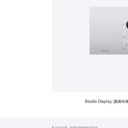
Studio Display (配
网
脚