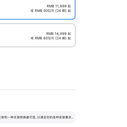
RMB 11,999
起
或 RMB 500/月 (24 期) 起
RMB 14,499
起
或 RMB 605/月 (24 期) 起
配可调倾斜度及高度的支架，额外增加 105
VESA 支架转换器
 有两种支架和一种支架转换器可选，以满足你的各种安装需求。
毫米的高度调节范围。
容的支架 (未随附)