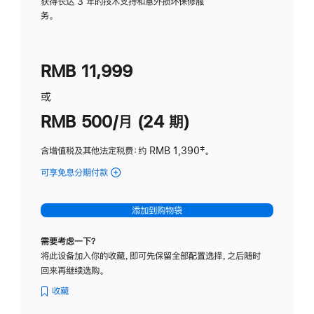
务
获得长达 3 年的技术支持和意外损坏保修服
务。
计
划
(适
RMB 11,999
用
于
或
Studio
RMB 500/月 (24 期)
Display
含增值税及其他法定税费
：约 RMB 1,390
脚
‡。
注
可享免息分期付款
(Studio
Display
-
添加到购物袋
标
准
需要考虑一下？
玻
将此设备加入你的收藏，即可先保留全部配置选择，之后随时
璃
回来再继续选购。
面
板
收藏
-