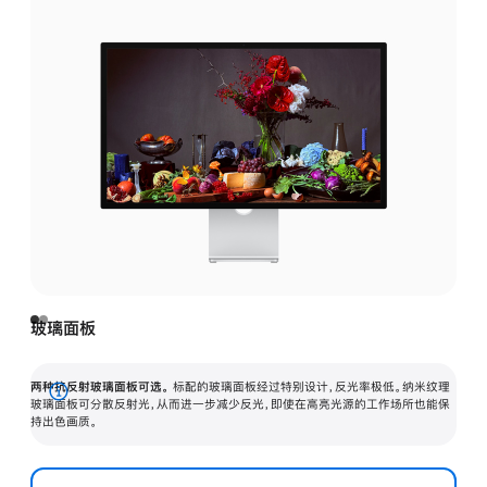
玻璃面板
两种抗反射玻璃面板可选。
标配的玻璃面板经过特别设计，反光率极低。纳米纹理
展
玻璃面板可分散反射光，从而进一步减少反光，即使在高亮光源的工作场所也能保
持出色画质。
开