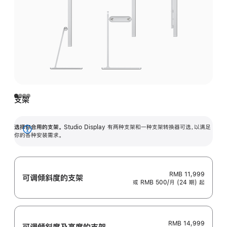
支架
选择你合用的支架。
Studio Display 有两种支架和一种支架转换器可选，以满足
展
你的各种安装需求。
开
RMB 11,999
可调倾斜度的支架
或 RMB 500/月 (24 期) 起
RMB 14,999
可调倾斜度及高‍度的支‍架