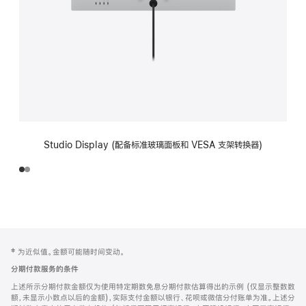
Studio Display (配备标准玻璃面板和 VESA 支架转换器)
网
脚
‡ 为近似值。金额可能随时间变动。
注
页
分期付款服务的条件
页
上述所示分期付款金额仅为使用特定期数免息分期付款估算得出的示例 (仅显示整数数
脚
额，未显示小数点以后的金额)，实际支付金额以银行、花呗或微信分付账单为准。上述分