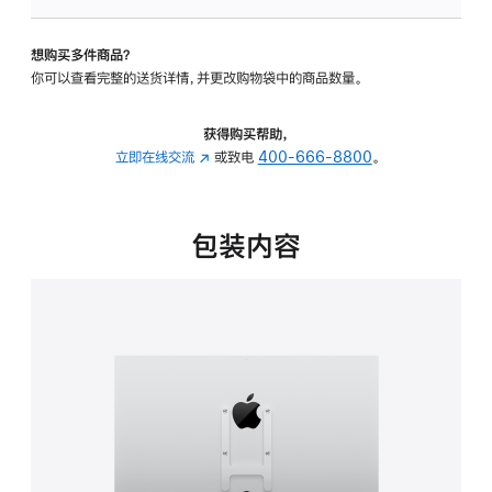
VESA
支
想购买多件商品？
架
你可以查看完整的送货详情，并更改购物袋中的商品数量。
转
换
器
获得购买帮助，
的
立即在线交流
(在
或致电
400-666-8800
。
分
新
期
窗
付
口
包装内容
款
中
选
打
项)
开)