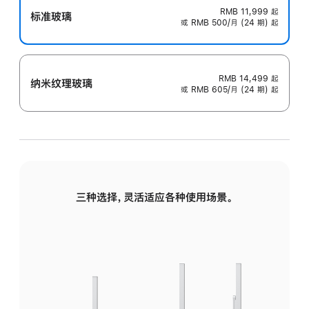
RMB 11,999
起
标准玻璃
或 RMB 500/月 (24 期) 起
RMB 14,499
起
纳米纹理玻璃
或 RMB 605/月 (24 期) 起
三种选择，灵活适应各种使用场景。
标