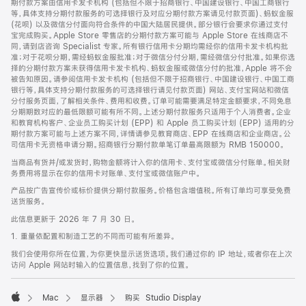
期付款方案由信用卡发卡机构 (包括但不限于招商银行、中国建设银行、中国工商银行
等，具体支持分期付款服务的可选择银行及对应分期付款方案请见付款页面)、蚂蚁金服
(花呗) 以及微信分付面向符合条件的中国大陆居民提供。部分银行会要求你通过支付
宝完成购买。Apple Store 零售店的分期付款方案可能与 Apple Store 在线商店不
同，请到店咨询 Specialist 专家。所有银行信用卡分期均需经你的信用卡发卡机构批
准；对于花呗分期，需经蚂蚁金服批准；对于微信分付分期，需经微信分付批准。如果你选
择的分期付款方案未获得信用卡发卡机构、蚂蚁金服或微信分付的批准，Apple 将不会
被告知原因。请参阅信用卡发卡机构 (包括但不限于招商银行、中国建设银行、中国工商
银行等，具体支持分期付款服务的可选择银行请见付款页面) 网站、支付宝网站和微信
分付服务页面，了解相关条件、费用和收费。订单可能需要满足特定金额要求，不同免息
分期期数对应的最低限额可能有所不同。上述分期付款服务只适用于个人消费者。企业
和教育机构客户、企业员工购买计划 (EPP) 和 Apple 员工购买计划 (EPP) 适用的分
期付款方案可能与上述方案不同，详情请参见教育商店、EPP 在线商店和企业商店。公
司信用卡无资格申请分期。招商银行分期付款单笔订单最高限额为 RMB 150000。
当商品有货并/或发货时，购物金额将计入你的信用卡、支付宝或微信分付账单。相关财
务费用将显示在你的信用卡对账单、支付宝或微信账户中。
产品按广告宣传价或标价提供分期付款服务。价格包含增值税。所有订单均可享受免费
送货服务。
此信息更新于 2026 年 7 月 30 日。
1. 重量依配置和制造工艺的不同而可能有所差异。
我们会使用你所在位置，为你更快显示送货选项。我们通过你的 IP 地址，或者你在上次
访问 Apple 网站时输入的位置信息，找到了你的位置。
Mac
显示器
购买 Studio Display