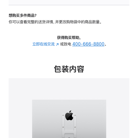
VESA
支
想购买多件商品？
架
你可以查看完整的送货详情，并更改购物袋中的商品数量。
转
换
器
获得购买帮助，
的
立即在线交流
(在
或致电
400-666-8800
。
分
新
期
窗
付
口
包装内容
款
中
选
打
项)
开)