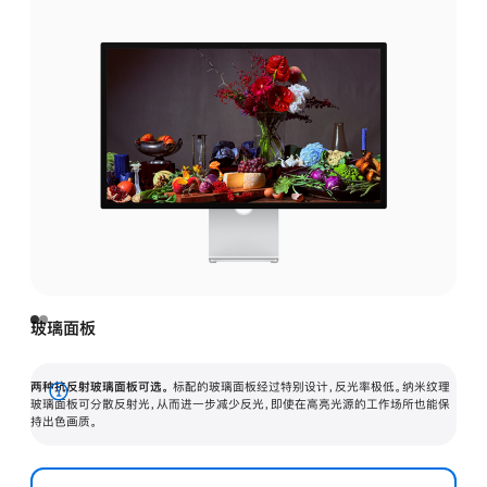
玻璃面板
两种抗反射玻璃面板可选。
标配的玻璃面板经过特别设计，反光率极低。纳米纹理
展
玻璃面板可分散反射光，从而进一步减少反光，即使在高亮光源的工作场所也能保
持出色画质。
开