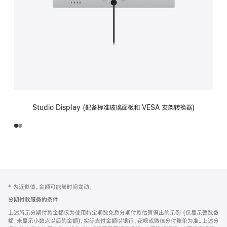
Studio Display (配备标准玻璃面板和 VESA 支架转换器)
网
脚
‡ 为近似值。金额可能随时间变动。
注
页
分期付款服务的条件
页
上述所示分期付款金额仅为使用特定期数免息分期付款估算得出的示例 (仅显示整数数
脚
额，未显示小数点以后的金额)，实际支付金额以银行、花呗或微信分付账单为准。上述分