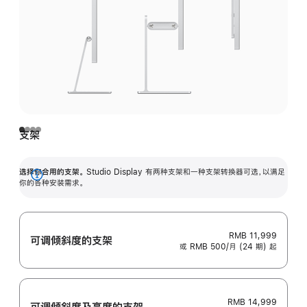
支架
选择你合用的支架。
Studio Display 有两种支架和一种支架转换器可选，以满足
展
你的各种安装需求。
开
RMB 11,999
可调倾斜度的支架
或 RMB 500/月 (24 期) 起
RMB 14,999
可调倾斜度及高‍度的支‍架