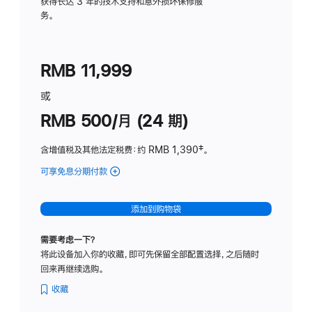
务
获得长达 3 年的技术支持和意外损坏保修服
务。
计
划
(适
RMB 11,999
用
于
或
Studio
RMB 500/月 (24 期)
Display
含增值税及其他法定税费
：约 RMB 1,390
脚
‡。
注
可享免息分期付款
(Studio
Display
-
添加到购物袋
标
准
需要考虑一下？
玻
将此设备加入你的收藏，即可先保留全部配置选择，之后随时
璃
回来再继续选购。
面
板
收藏
-