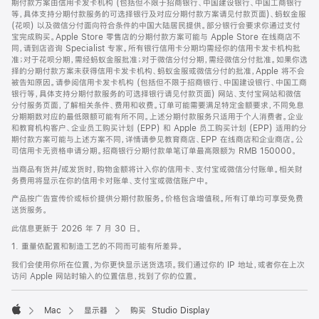
期付款方案由信用卡发卡机构 (包括但不限于招商银行、中国建设银行、中国工商银行
等，具体支持分期付款服务的可选择银行及对应分期付款方案请见付款页面)、蚂蚁金服
(花呗) 以及微信分付面向符合条件的中国大陆居民提供。部分银行会要求你通过支付
宝完成购买。Apple Store 零售店的分期付款方案可能与 Apple Store 在线商店不
同，请到店咨询 Specialist 专家。所有银行信用卡分期均需经你的信用卡发卡机构批
准；对于花呗分期，需经蚂蚁金服批准；对于微信分付分期，需经微信分付批准。如果你选
择的分期付款方案未获得信用卡发卡机构、蚂蚁金服或微信分付的批准，Apple 将不会
被告知原因。请参阅信用卡发卡机构 (包括但不限于招商银行、中国建设银行、中国工商
银行等，具体支持分期付款服务的可选择银行请见付款页面) 网站、支付宝网站和微信
分付服务页面，了解相关条件、费用和收费。订单可能需要满足特定金额要求，不同免息
分期期数对应的最低限额可能有所不同。上述分期付款服务只适用于个人消费者。企业
和教育机构客户、企业员工购买计划 (EPP) 和 Apple 员工购买计划 (EPP) 适用的分
期付款方案可能与上述方案不同，详情请参见教育商店、EPP 在线商店和企业商店。公
司信用卡无资格申请分期。招商银行分期付款单笔订单最高限额为 RMB 150000。
当商品有货并/或发货时，购物金额将计入你的信用卡、支付宝或微信分付账单。相关财
务费用将显示在你的信用卡对账单、支付宝或微信账户中。
产品按广告宣传价或标价提供分期付款服务。价格包含增值税。所有订单均可享受免费
送货服务。
此信息更新于 2026 年 7 月 30 日。
1. 重量依配置和制造工艺的不同而可能有所差异。
我们会使用你所在位置，为你更快显示送货选项。我们通过你的 IP 地址，或者你在上次
访问 Apple 网站时输入的位置信息，找到了你的位置。
Mac
显示器
购买 Studio Display