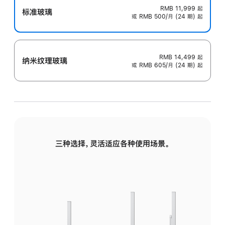
RMB 11,999
起
标准玻璃
或 RMB 500/月 (24 期) 起
RMB 14,499
起
纳米纹理玻璃
或 RMB 605/月 (24 期) 起
三种选择，灵活适应各种使用场景。
标