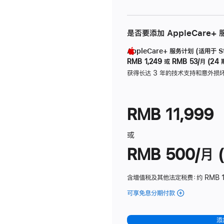
是否要添加 AppleCare+
AppleCare+ 服务计划 (适用于 Stu
RMB 1,249
或
RMB 53/月 (24 
获得长达 3 年的技术支持和意外损
RMB 11,999
或
RMB 500/月 (
含增值税及其他法定税费
：约 RMB 
可享免息分期付款
(Studio
Display
-
添