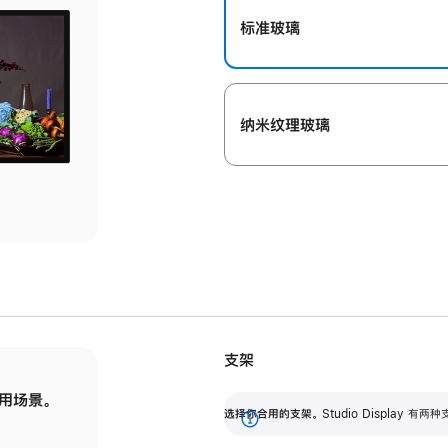
标准玻璃
纳米纹理玻璃
支架
用场景。
标配可调倾斜度的支架，提供 30 度的倾斜度
选
选择你合用的支架。
Studio Display
调节范围。
展