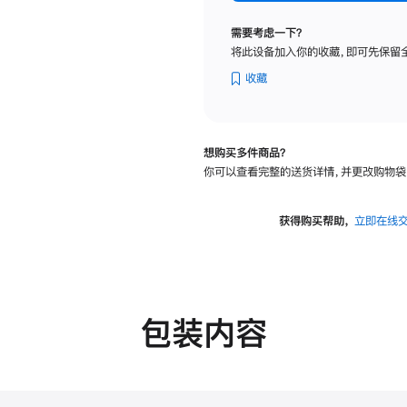
标
准
需要考虑一下？
玻
将此设备加入你的收藏，即可先保留
璃
面
收藏
板
-
VESA
想购买多件商品？
支
你可以查看完整的送货详情，并更改购物袋
架
转
换
获得购买帮助，
立即在线
器
的
分
期
付
包装内容
款
选
项)