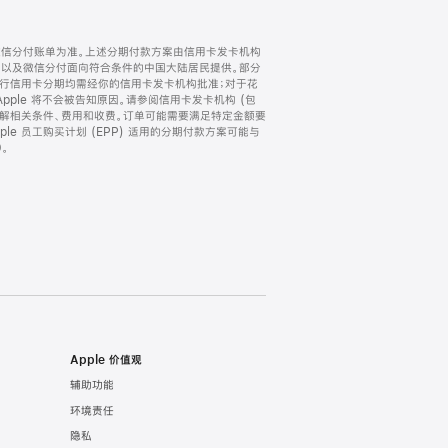
微信分付账单为准。上述分期付款方案由信用卡发卡机构
) 以及微信分付面向符合条件的中国大陆居民提供。部分
家。所有银行信用卡分期均需经你的信用卡发卡机构批准；对于花
ple 将不会被告知原因。请参阅信用卡发卡机构 (包
了解相关条件、费用和收费。订单可能需要满足特定金额要
e 员工购买计划 (EPP) 适用的分期付款方案可能与
。
Apple 价值观
辅助功能
环境责任
隐私