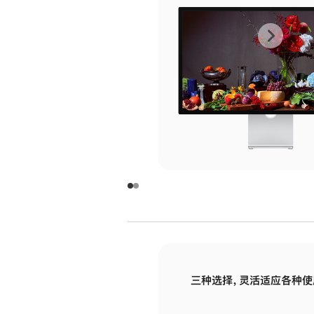
上
下
一
一
张
张
图
图
库
库
图
图
片
片
-
-
玻
玻
璃
璃
三种选择，灵活适应各种使
面
面
板
板