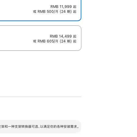
RMB 11,999
起
或 RMB 500/月 (24 期) 起
RMB 14,499
起
或 RMB 605/月 (24 期) 起
配可调倾斜度及高度的支架，额外增加 105
VESA 支架转换器
 有两种支架和一种支架转换器可选，以满足你的各种安装需求。
毫米的高度调节范围。
容的支架 (未随附)