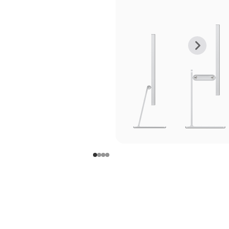
上
下
一
一
张
张
图
图
库
库
图
图
片
片
-
-
支
支
架
架