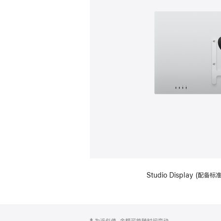
Studio Display (配
网
脚