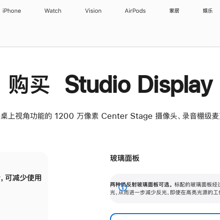
iPhone
Watch
Vision
AirPods
家居
娱乐
购买 Studio Display
桌上视角功能的 1200 万像素 Center Stage 摄像头、录音棚
玻璃面板
，可减少使用
纳米纹理玻璃面板可进一步减少反光，即使在
两种抗反射玻璃面板可选。
标配的玻璃面板经
。
有高亮光源的场所使用，也能保持出色画质。
展
光，从而进一步减少反光，即使在高亮光源的工
开