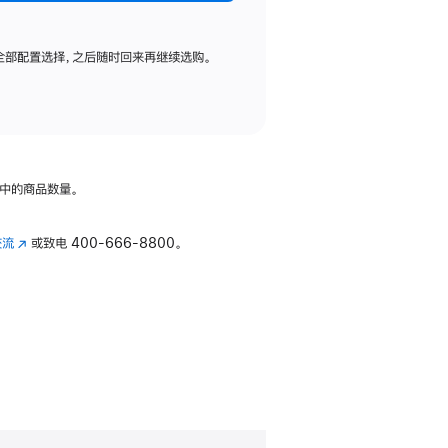
全部配置选择，之后随时回来再继续选购。
中的商品数量。
交流
(在
或致电
400-666-8800。
新
窗
口
中
打
开)