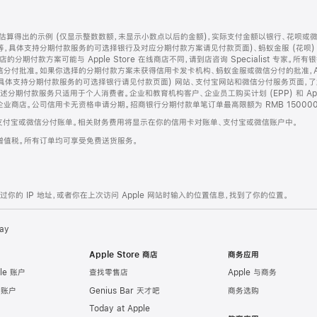
算得出的示例 (仅显示整数数额，未显示小数点以后的金额)，实际支付金额以银行、花呗或
等，具体支持分期付款服务的可选择银行及对应分期付款方案请见付款页面)、蚂蚁金服 (花呗
售店的分期付款方案可能与 Apple Store 在线商店不同，请到店咨询 Specialist 专
分付批准。如果你选择的分期付款方案未获得信用卡发卡机构、蚂蚁金服或微信分付的批准，Ap
具体支持分期付款服务的可选择银行请见付款页面) 网站、支付宝网站和微信分付服务页面，
期付款服务只适用于个人消费者。企业和教育机构客户、企业员工购买计划 (EPP) 和 Appl
企业商店。公司信用卡无资格申请分期。招商银行分期付款单笔订单最高限额为 RMB 150000
支付宝或微信分付账单。相关财务费用将显示在你的信用卡对账单、支付宝或微信账户中。
增值税。所有订单均可享受免费送货服务。
的 IP 地址，或者你在上次访问 Apple 网站时输入的位置信息，找到了你的位置。
ay
Apple Store 商店
商务应用
le 账户
查找零售店
Apple 与商务
e 账户
Genius Bar 天才吧
商务选购
Today at Apple