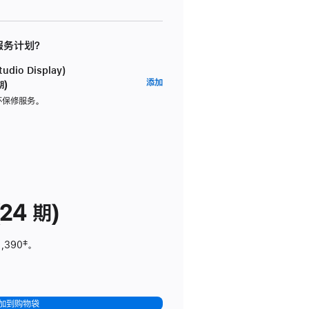
 服务计划？
dio Display)
AppleCare+
添加
期)
服
坏保修服务。
务
计
划
(适
用
于
24 期)
Studio
Display)
1,390
脚
‡。
注
加到购物袋