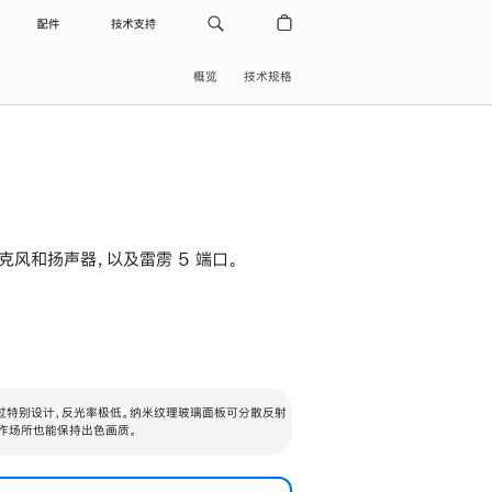
配件
技术支持
概览
技术规格
级麦克风和扬声器，以及雷雳 5 端口。
过特别设计，反光率极低。纳米纹理玻璃面板可分散反射
作场所也能保持出色画质。