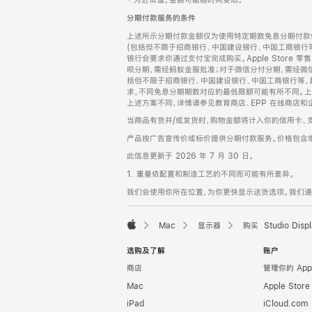
‡ 为近似值。金额可能随时间变动。
注
页
分期付款服务的条件
页
上述所示分期付款金额仅为使用特定期数免息分期付款估
脚
(包括但不限于招商银行、中国建设银行、中国工商银行
银行会要求你通过支付宝完成购买。Apple Store 零
呗分期，需经蚂蚁金服批准；对于微信分付分期，需经微信
括但不限于招商银行、中国建设银行、中国工商银行等，
求，不同免息分期期数对应的最低限额可能有所不同。上述分
上述方案不同，详情请参见教育商店、EPP 在线商店和
当商品有货并/或发货时，购物金额将计入你的信用卡、
产品按广告宣传价或标价提供分期付款服务。价格包含
此信息更新于 2026 年 7 月 30 日。
1. 重量依配置和制造工艺的不同而可能有所差异。
我们会使用你所在位置，为你更快显示送货选项。我们通过你
Mac
显示器
购买 Studio Displ
Apple
选购及了解
账户
商店
管理你的 App
Mac
Apple Stor
iPad
iCloud.com