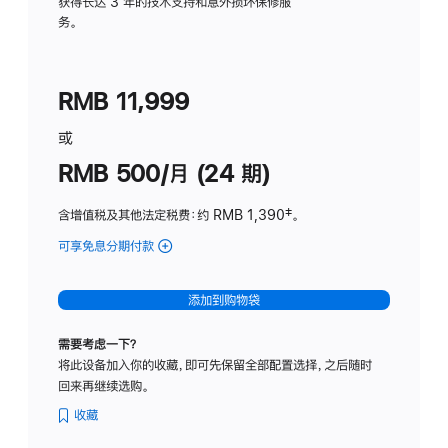
务
获得长达 3 年的技术支持和意外损坏保修服
务。
计
划
(适
RMB 11,999
用
于
或
Studio
RMB 500/月 (24 期)
Display
含增值税及其他法定税费
：约 RMB 1,390
脚
‡。
注
可享免息分期付款
(Studio
Display
-
添加到购物袋
标
准
需要考虑一下？
玻
将此设备加入你的收藏，即可先保留全部配置选择，之后随时
璃
回来再继续选购。
面
板
收藏
-