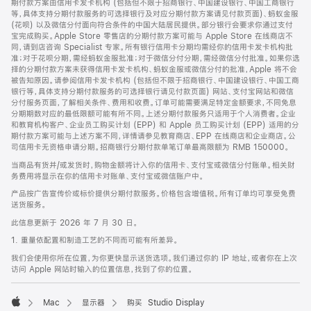
期付款方案由信用卡发卡机构 (包括但不限于招商银行、中国建设银行、中国工商银行
等，具体支持分期付款服务的可选择银行及对应分期付款方案请见付款页面)、蚂蚁金服
(花呗) 以及微信分付面向符合条件的中国大陆居民提供。部分银行会要求你通过支付
宝完成购买。Apple Store 零售店的分期付款方案可能与 Apple Store 在线商店不
同，请到店咨询 Specialist 专家。所有银行信用卡分期均需经你的信用卡发卡机构批
准；对于花呗分期，需经蚂蚁金服批准；对于微信分付分期，需经微信分付批准。如果你选
择的分期付款方案未获得信用卡发卡机构、蚂蚁金服或微信分付的批准，Apple 将不会
被告知原因。请参阅信用卡发卡机构 (包括但不限于招商银行、中国建设银行、中国工商
银行等，具体支持分期付款服务的可选择银行请见付款页面) 网站、支付宝网站和微信
分付服务页面，了解相关条件、费用和收费。订单可能需要满足特定金额要求，不同免息
分期期数对应的最低限额可能有所不同。上述分期付款服务只适用于个人消费者。企业
和教育机构客户、企业员工购买计划 (EPP) 和 Apple 员工购买计划 (EPP) 适用的分
期付款方案可能与上述方案不同，详情请参见教育商店、EPP 在线商店和企业商店。公
司信用卡无资格申请分期。招商银行分期付款单笔订单最高限额为 RMB 150000。
当商品有货并/或发货时，购物金额将计入你的信用卡、支付宝或微信分付账单。相关财
务费用将显示在你的信用卡对账单、支付宝或微信账户中。
产品按广告宣传价或标价提供分期付款服务。价格包含增值税。所有订单均可享受免费
送货服务。
此信息更新于 2026 年 7 月 30 日。
1. 重量依配置和制造工艺的不同而可能有所差异。
我们会使用你所在位置，为你更快显示送货选项。我们通过你的 IP 地址，或者你在上次
访问 Apple 网站时输入的位置信息，找到了你的位置。
Mac
显示器
购买 Studio Display