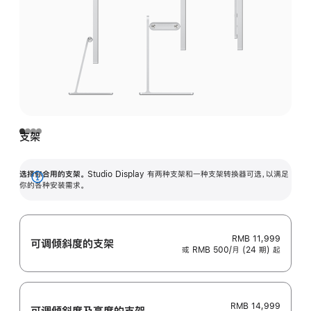
支架
选择你合用的支架。
Studio Display 有两种支架和一种支架转换器可选，以满足
展
你的各种安装需求。
开
RMB 11,999
可调倾斜度的支架
或 RMB 500/月 (24 期) 起
RMB 14,999
可调倾斜度及高‍度的支‍架