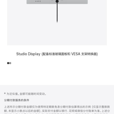
Studio Display (配备标准玻璃面板和 VESA 支架转换器)
网
脚
‡ 为近似值。金额可能随时间变动。
注
页
分期付款服务的条件
页
上述所示分期付款金额仅为使用特定期数免息分期付款估算得出的示例 (仅显示整数数
脚
额，未显示小数点以后的金额)，实际支付金额以银行、花呗或微信分付账单为准。上述分