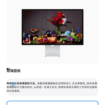
玻璃面板
两种抗反射玻璃面板可选。
标配的玻璃面板经过特别设计，反光率极低。纳米纹理
展
玻璃面板可分散反射光，从而进一步减少反光，即使在高亮光源的工作场所也能保
持出色画质。
开