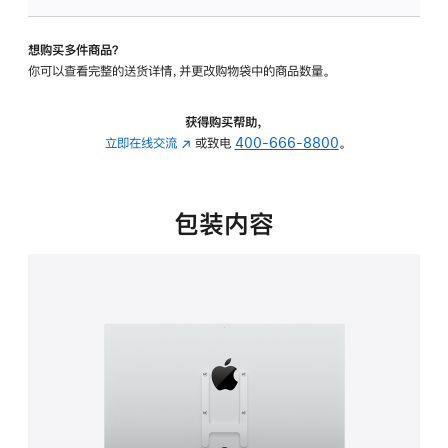
VESA
支
想购买多件商品？
架
你可以查看完整的送货详情，并更改购物袋中的商品数量。
转
换
器
获得购买帮助，
的
立即在线交流
(在
或致电
400-666-8800
。
分
新
期
窗
付
口
包装内容
款
中
选
打
项)
开)