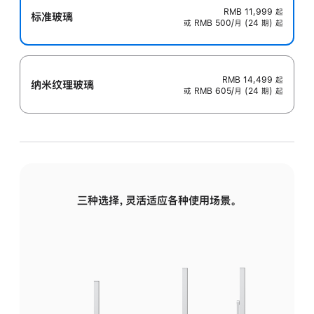
RMB 11,999
起
标准玻璃
或 RMB 500/月 (24 期) 起
RMB 14,499
起
纳米纹理玻璃
或 RMB 605/月 (24 期) 起
三种选择，灵活适应各种使用场景。
标