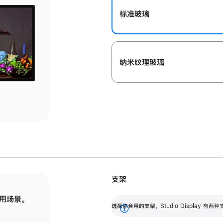
标准玻璃
纳米纹理玻璃
支架
用场景。
标配可调倾斜度的支架，提供 30 度的倾斜度
选
选择你合用的支架。
Studio Display
调节范围。
展