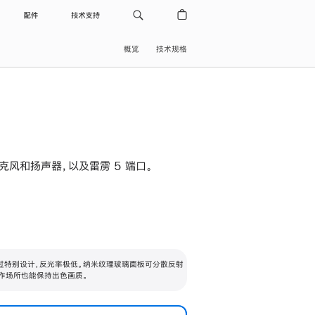
配件
技术支持
概览
技术规格
级麦克风和扬声器，以及雷雳 5 端口。
过特别设计，反光率极低。纳米纹理玻璃面板可分散反射
作场所也能保持出色画质。