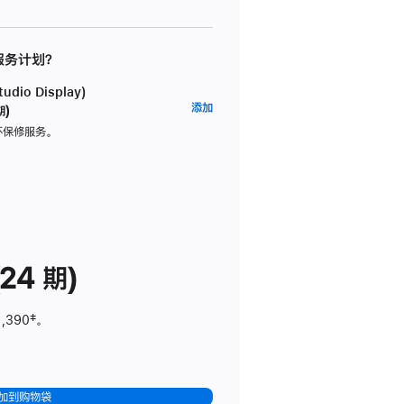
 服务计划？
dio Display)
AppleCare+
添加
期)
服
坏保修服务。
务
计
划
(适
用
于
24 期)
Studio
Display)
1,390
脚
‡。
注
加到购物袋