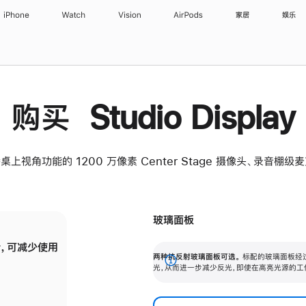
iPhone
Watch
Vision
AirPods
家居
娱乐
购买 Studio Display
桌上视角功能的 1200 万像素 Center Stage 摄像头、录音棚
玻璃面板
，可减少使用
纳米纹理玻璃面板可进一步减少反光，即使在
两种抗反射玻璃面板可选。
标配的玻璃面板经
。
有高亮光源的场所使用，也能保持出色画质。
展
光，从而进一步减少反光，即使在高亮光源的工
开