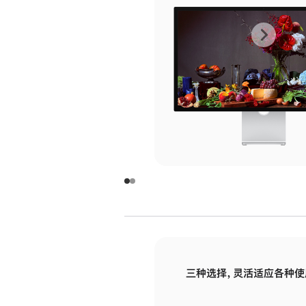
上
下
一
一
张
张
图
图
库
库
图
图
片
片
-
-
玻
玻
璃
璃
三种选择，灵活适应各种使
面
面
板
板