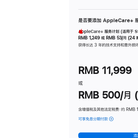
是否要添加 AppleCare+
AppleCare+ 服务计划 (适用于 Stu
RMB 1,249
或
RMB 53/月 (24 
获得长达 3 年的技术支持和意外损
RMB 11,999
或
RMB 500/月 (
含增值税及其他法定税费
：约 RMB 
可享免息分期付款
(Studio
Display
-
添