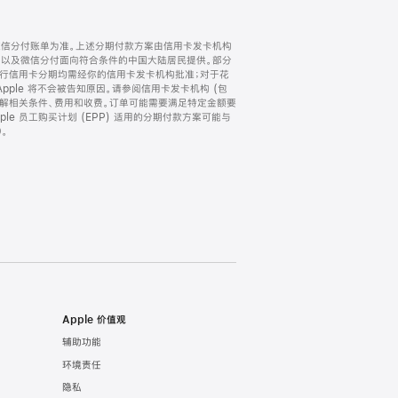
微信分付账单为准。上述分期付款方案由信用卡发卡机构
) 以及微信分付面向符合条件的中国大陆居民提供。部分
家。所有银行信用卡分期均需经你的信用卡发卡机构批准；对于花
ple 将不会被告知原因。请参阅信用卡发卡机构 (包
了解相关条件、费用和收费。订单可能需要满足特定金额要
e 员工购买计划 (EPP) 适用的分期付款方案可能与
。
Apple 价值观
辅助功能
环境责任
隐私