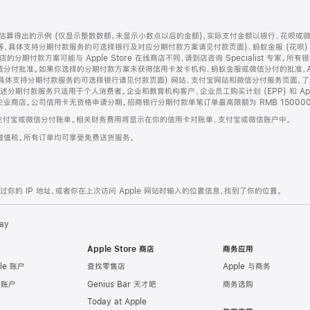
算得出的示例 (仅显示整数数额，未显示小数点以后的金额)，实际支付金额以银行、花呗或
等，具体支持分期付款服务的可选择银行及对应分期付款方案请见付款页面)、蚂蚁金服 (花呗
售店的分期付款方案可能与 Apple Store 在线商店不同，请到店咨询 Specialist 专
分付批准。如果你选择的分期付款方案未获得信用卡发卡机构、蚂蚁金服或微信分付的批准，Ap
具体支持分期付款服务的可选择银行请见付款页面) 网站、支付宝网站和微信分付服务页面，
期付款服务只适用于个人消费者。企业和教育机构客户、企业员工购买计划 (EPP) 和 Appl
企业商店。公司信用卡无资格申请分期。招商银行分期付款单笔订单最高限额为 RMB 150000
支付宝或微信分付账单。相关财务费用将显示在你的信用卡对账单、支付宝或微信账户中。
增值税。所有订单均可享受免费送货服务。
的 IP 地址，或者你在上次访问 Apple 网站时输入的位置信息，找到了你的位置。
ay
Apple Store 商店
商务应用
le 账户
查找零售店
Apple 与商务
e 账户
Genius Bar 天才吧
商务选购
Today at Apple