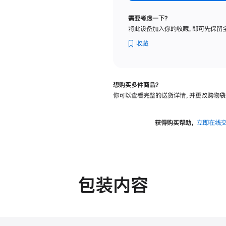
标
准
需要考虑一下？
玻
将此设备加入你的收藏，即可先保留
璃
面
收藏
板
-
VESA
想购买多件商品？
支
你可以查看完整的送货详情，并更改购物袋
架
转
换
获得购买帮助，
立即在线
器
的
分
期
付
包装内容
款
选
项)