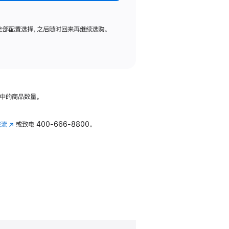
全部配置选择，之后随时回来再继续选购。
中的商品数量。
交流
(在
或致电
400-666-8800。
新
窗
口
中
打
开)