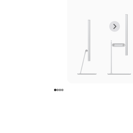
上
下
一
一
张
张
图
图
库
库
图
图
片
片
-
-
支
支
架
架