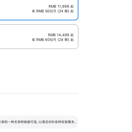
RMB 11,999
起
或 RMB 500/月 (24 期) 起
RMB 14,499
起
或 RMB 605/月 (24 期) 起
配可调倾斜度及高度的支架，额外增加 105
VESA 支架转换器
 有两种支架和一种支架转换器可选，以满足你的各种安装需求。
毫米的高度调节范围。
容的支架 (未随附)