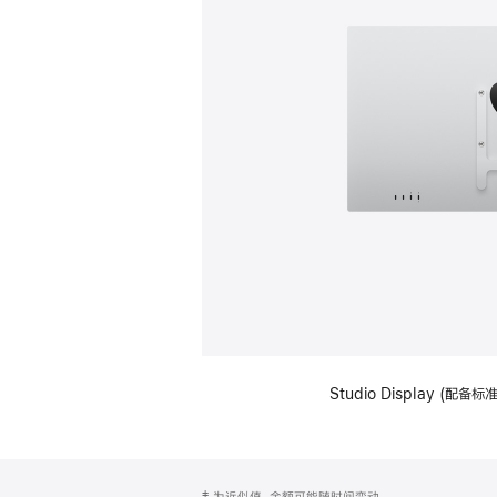
Studio Display (配
网
脚