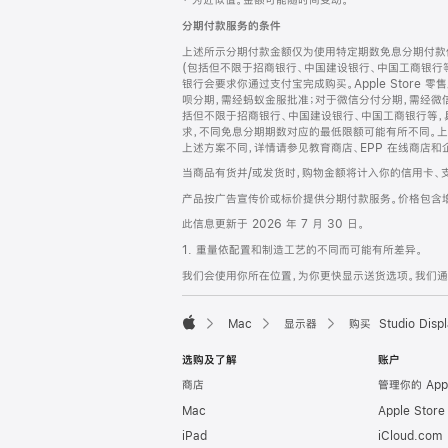
‡ 为近似值。金额可能随时间变动。
注
页
分期付款服务的条件
页
上述所示分期付款金额仅为使用特定期数免息分期付款估
脚
(包括但不限于招商银行、中国建设银行、中国工商银行
银行会要求你通过支付宝完成购买。Apple Store 零
呗分期，需经蚂蚁金服批准；对于微信分付分期，需经微信
括但不限于招商银行、中国建设银行、中国工商银行等，
求，不同免息分期期数对应的最低限额可能有所不同。上述分
上述方案不同，详情请参见教育商店、EPP 在线商店和
当商品有货并/或发货时，购物金额将计入你的信用卡、
产品按广告宣传价或标价提供分期付款服务。价格包含
此信息更新于 2026 年 7 月 30 日。
1. 重量依配置和制造工艺的不同而可能有所差异。
我们会使用你所在位置，为你更快显示送货选项。我们通过你
Mac
显示器
购买 Studio Displ
Apple
选购及了解
账户
商店
管理你的 App
Mac
Apple Stor
iPad
iCloud.com