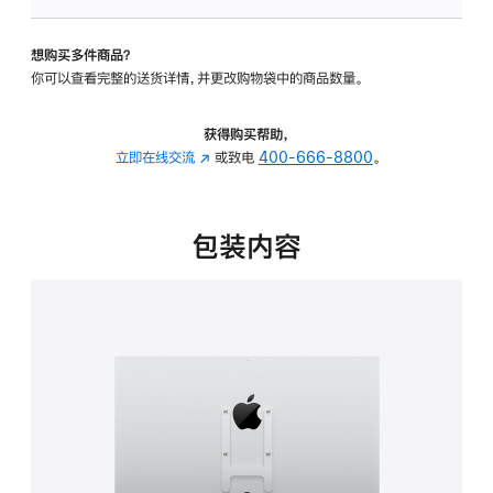
VESA
支
想购买多件商品？
架
你可以查看完整的送货详情，并更改购物袋中的商品数量。
转
换
器
获得购买帮助，
的
立即在线交流
(在
或致电
400-666-8800
。
分
新
期
窗
付
口
包装内容
款
中
选
打
项)
开)