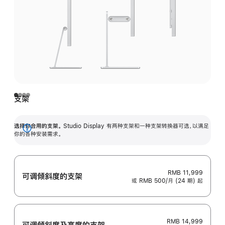
支架
选择你合用的支架。
Studio Display 有两种支架和一种支架转换器可选，以满足
展
你的各种安装需求。
开
RMB 11,999
可调倾斜度的支架
或 RMB 500/月 (24 期) 起
RMB 14,999
可调倾斜度及高‍度的支‍架