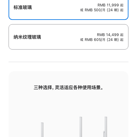
RMB 11,999
起
标准玻璃
或 RMB 500/月 (24 期) 起
RMB 14,499
起
纳米纹理玻璃
或 RMB 605/月 (24 期) 起
三种选择，灵活适应各种使用场景。
标