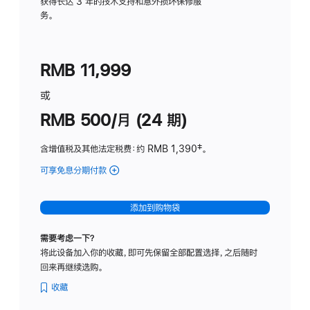
务
获得长达 3 年的技术支持和意外损坏保修服
务。
计
划
(适
RMB 11,999
用
于
或
Studio
RMB 500/月 (24 期)
Display
含增值税及其他法定税费
：约 RMB 1,390
脚
‡。
注
可享免息分期付款
(Studio
Display
-
添加到购物袋
标
准
需要考虑一下？
玻
将此设备加入你的收藏，即可先保留全部配置选择，之后随时
璃
回来再继续选购。
面
板
收藏
-