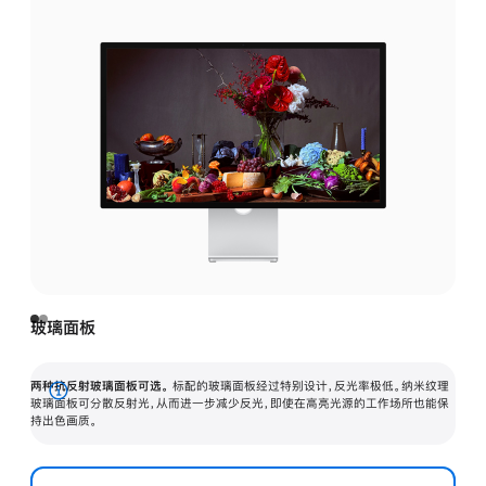
玻璃面板
两种抗反射玻璃面板可选。
标配的玻璃面板经过特别设计，反光率极低。纳米纹理
展
玻璃面板可分散反射光，从而进一步减少反光，即使在高亮光源的工作场所也能保
持出色画质。
开