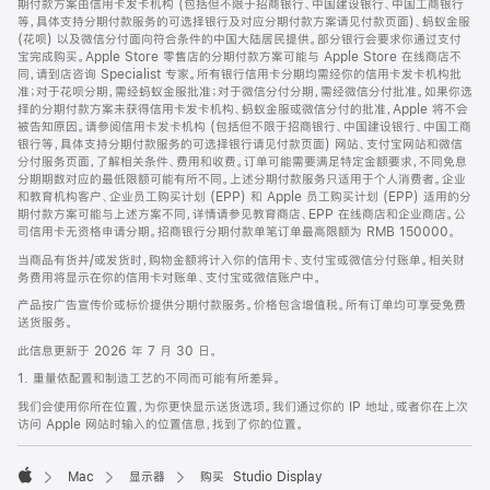
期付款方案由信用卡发卡机构 (包括但不限于招商银行、中国建设银行、中国工商银行
等，具体支持分期付款服务的可选择银行及对应分期付款方案请见付款页面)、蚂蚁金服
(花呗) 以及微信分付面向符合条件的中国大陆居民提供。部分银行会要求你通过支付
宝完成购买。Apple Store 零售店的分期付款方案可能与 Apple Store 在线商店不
同，请到店咨询 Specialist 专家。所有银行信用卡分期均需经你的信用卡发卡机构批
准；对于花呗分期，需经蚂蚁金服批准；对于微信分付分期，需经微信分付批准。如果你选
择的分期付款方案未获得信用卡发卡机构、蚂蚁金服或微信分付的批准，Apple 将不会
被告知原因。请参阅信用卡发卡机构 (包括但不限于招商银行、中国建设银行、中国工商
银行等，具体支持分期付款服务的可选择银行请见付款页面) 网站、支付宝网站和微信
分付服务页面，了解相关条件、费用和收费。订单可能需要满足特定金额要求，不同免息
分期期数对应的最低限额可能有所不同。上述分期付款服务只适用于个人消费者。企业
和教育机构客户、企业员工购买计划 (EPP) 和 Apple 员工购买计划 (EPP) 适用的分
期付款方案可能与上述方案不同，详情请参见教育商店、EPP 在线商店和企业商店。公
司信用卡无资格申请分期。招商银行分期付款单笔订单最高限额为 RMB 150000。
当商品有货并/或发货时，购物金额将计入你的信用卡、支付宝或微信分付账单。相关财
务费用将显示在你的信用卡对账单、支付宝或微信账户中。
产品按广告宣传价或标价提供分期付款服务。价格包含增值税。所有订单均可享受免费
送货服务。
此信息更新于 2026 年 7 月 30 日。
1. 重量依配置和制造工艺的不同而可能有所差异。
我们会使用你所在位置，为你更快显示送货选项。我们通过你的 IP 地址，或者你在上次
访问 Apple 网站时输入的位置信息，找到了你的位置。
Mac
显示器
购买 Studio Display