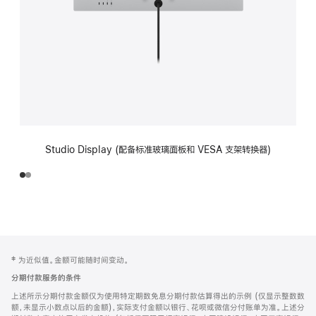
Studio Display (配备标准玻璃面板和 VESA 支架转换器)
网
脚
‡ 为近似值。金额可能随时间变动。
注
页
分期付款服务的条件
页
上述所示分期付款金额仅为使用特定期数免息分期付款估算得出的示例 (仅显示整数数
脚
额，未显示小数点以后的金额)，实际支付金额以银行、花呗或微信分付账单为准。上述分