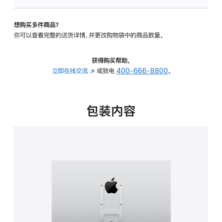
VESA
支
想购买多件商品？
架
你可以查看完整的送货详情，并更改购物袋中的商品数量。
转
换
器
获得购买帮助，
的
立即在线交流
(在
或致电
400-666-8800
。
分
新
期
窗
付
口
包装内容
款
中
选
打
项)
开)