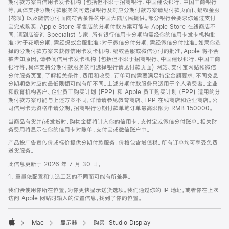
期付款方案由信用卡发卡机构 (包括但不限于招商银行、中国建设银行、中国工商银行
等，具体支持分期付款服务的可选择银行及对应分期付款方案请见付款页面)、蚂蚁金服
(花呗) 以及微信分付面向符合条件的中国大陆居民提供。部分银行会要求你通过支付
宝完成购买。Apple Store 零售店的分期付款方案可能与 Apple Store 在线商店不
同，请到店咨询 Specialist 专家。所有银行信用卡分期均需经你的信用卡发卡机构批
准；对于花呗分期，需经蚂蚁金服批准；对于微信分付分期，需经微信分付批准。如果你选
择的分期付款方案未获得信用卡发卡机构、蚂蚁金服或微信分付的批准，Apple 将不会
被告知原因。请参阅信用卡发卡机构 (包括但不限于招商银行、中国建设银行、中国工商
银行等，具体支持分期付款服务的可选择银行请见付款页面) 网站、支付宝网站和微信
分付服务页面，了解相关条件、费用和收费。订单可能需要满足特定金额要求，不同免息
分期期数对应的最低限额可能有所不同。上述分期付款服务只适用于个人消费者。企业
和教育机构客户、企业员工购买计划 (EPP) 和 Apple 员工购买计划 (EPP) 适用的分
期付款方案可能与上述方案不同，详情请参见教育商店、EPP 在线商店和企业商店。公
司信用卡无资格申请分期。招商银行分期付款单笔订单最高限额为 RMB 150000。
当商品有货并/或发货时，购物金额将计入你的信用卡、支付宝或微信分付账单。相关财
务费用将显示在你的信用卡对账单、支付宝或微信账户中。
产品按广告宣传价或标价提供分期付款服务。价格包含增值税。所有订单均可享受免费
送货服务。
此信息更新于 2026 年 7 月 30 日。
1. 重量依配置和制造工艺的不同而可能有所差异。
我们会使用你所在位置，为你更快显示送货选项。我们通过你的 IP 地址，或者你在上次
访问 Apple 网站时输入的位置信息，找到了你的位置。
Mac
显示器
购买 Studio Display