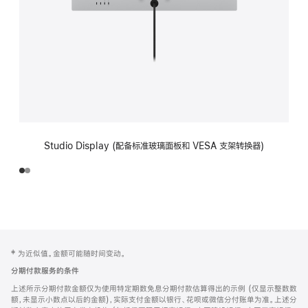
Studio Display (配备标准玻璃面板和 VESA 支架转换器)
网
脚
‡ 为近似值。金额可能随时间变动。
注
页
分期付款服务的条件
页
上述所示分期付款金额仅为使用特定期数免息分期付款估算得出的示例 (仅显示整数数
脚
额，未显示小数点以后的金额)，实际支付金额以银行、花呗或微信分付账单为准。上述分