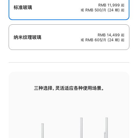
RMB 11,999
起
标准玻璃
或 RMB 500/月 (24 期) 起
RMB 14,499
起
纳米纹理玻璃
或 RMB 605/月 (24 期) 起
三种选择，灵活适应各种使用场景。
标