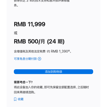
务
获得长达 3 年的技术支持和意外损坏保修服
务。
计
划
(适
RMB 11,999
用
于
或
Studio
RMB 500/月 (24 期)
Display
含增值税及其他法定税费
：约 RMB 1,390
脚
‡。
注
可享免息分期付款
(Studio
Display
-
添加到购物袋
标
准
需要考虑一下？
玻
将此设备加入你的收藏，即可先保留全部配置选择，之后随时
璃
回来再继续选购。
面
板
收藏
-