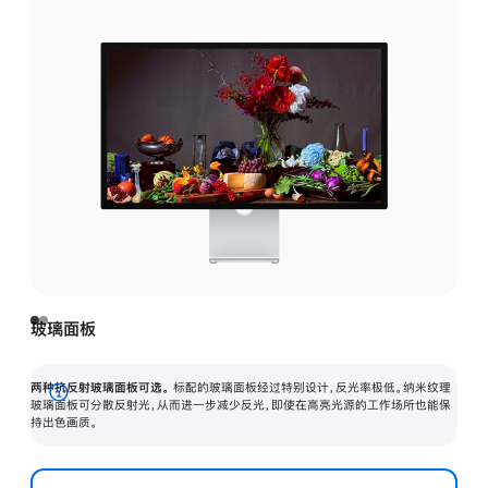
玻璃面板
两种抗反射玻璃面板可选。
标配的玻璃面板经过特别设计，反光率极低。纳米纹理
展
玻璃面板可分散反射光，从而进一步减少反光，即使在高亮光源的工作场所也能保
持出色画质。
开