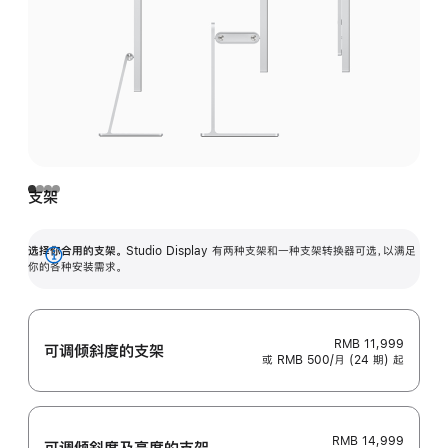
支架
选择你合用的支架。
Studio Display 有两种支架和一种支架转换器可选，以满足
展
你的各种安装需求。
开
RMB 11,999
可调倾斜度的支架
或 RMB 500/月 (24 期) 起
RMB 14,999
可调倾斜度及高‍度的支‍架