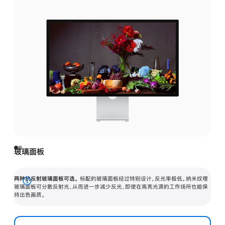
玻璃面板
两种抗反射玻璃面板可选。
标配的玻璃面板经过特别设计，反光率极低。纳米纹理
展
玻璃面板可分散反射光，从而进一步减少反光，即使在高亮光源的工作场所也能保
持出色画质。
开