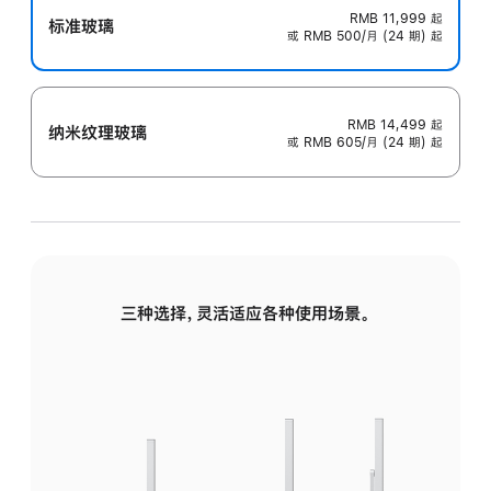
RMB 11,999
起
标准玻璃
或 RMB 500/月 (24 期) 起
RMB 14,499
起
纳米纹理玻璃
或 RMB 605/月 (24 期) 起
三种选择，灵活适应各种使用场景。
标