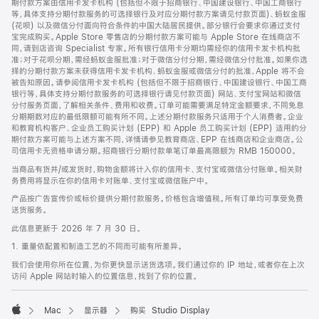
期付款方案由信用卡发卡机构 (包括但不限于招商银行、中国建设银行、中国工商银行
等，具体支持分期付款服务的可选择银行及对应分期付款方案请见付款页面)、蚂蚁金服
(花呗) 以及微信分付面向符合条件的中国大陆居民提供。部分银行会要求你通过支付
宝完成购买。Apple Store 零售店的分期付款方案可能与 Apple Store 在线商店不
同，请到店咨询 Specialist 专家。所有银行信用卡分期均需经你的信用卡发卡机构批
准；对于花呗分期，需经蚂蚁金服批准；对于微信分付分期，需经微信分付批准。如果你选
择的分期付款方案未获得信用卡发卡机构、蚂蚁金服或微信分付的批准，Apple 将不会
被告知原因。请参阅信用卡发卡机构 (包括但不限于招商银行、中国建设银行、中国工商
银行等，具体支持分期付款服务的可选择银行请见付款页面) 网站、支付宝网站和微信
分付服务页面，了解相关条件、费用和收费。订单可能需要满足特定金额要求，不同免息
分期期数对应的最低限额可能有所不同。上述分期付款服务只适用于个人消费者。企业
和教育机构客户、企业员工购买计划 (EPP) 和 Apple 员工购买计划 (EPP) 适用的分
期付款方案可能与上述方案不同，详情请参见教育商店、EPP 在线商店和企业商店。公
司信用卡无资格申请分期。招商银行分期付款单笔订单最高限额为 RMB 150000。
当商品有货并/或发货时，购物金额将计入你的信用卡、支付宝或微信分付账单。相关财
务费用将显示在你的信用卡对账单、支付宝或微信账户中。
产品按广告宣传价或标价提供分期付款服务。价格包含增值税。所有订单均可享受免费
送货服务。
此信息更新于 2026 年 7 月 30 日。
1. 重量依配置和制造工艺的不同而可能有所差异。
我们会使用你所在位置，为你更快显示送货选项。我们通过你的 IP 地址，或者你在上次
访问 Apple 网站时输入的位置信息，找到了你的位置。
Mac
显示器
购买 Studio Display