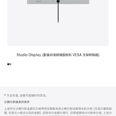
Studio Display (配备标准玻璃面板和 VESA 支架转换器)
网
脚
‡ 为近似值。金额可能随时间变动。
注
页
分期付款服务的条件
页
上述所示分期付款金额仅为使用特定期数免息分期付款估算得出的示例 (仅显示整数数
脚
额，未显示小数点以后的金额)，实际支付金额以银行、花呗或微信分付账单为准。上述分