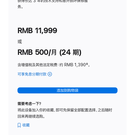
务
获得长达 3 年的技术支持和意外损坏保修服
务。
计
划
(适
RMB 11,999
用
于
或
Studio
RMB 500/月 (24 期)
Display
含增值税及其他法定税费
：约 RMB 1,390
脚
‡。
注
可享免息分期付款
(Studio
Display
-
添加到购物袋
标
准
需要考虑一下？
玻
将此设备加入你的收藏，即可先保留全部配置选择，之后随时
璃
回来再继续选购。
面
板
收藏
-