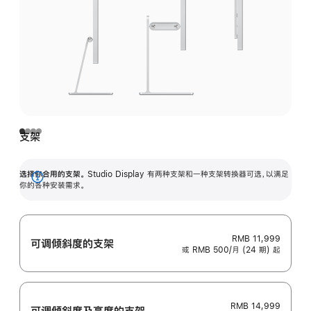
支架
选择你合用的支架。
Studio Display 有两种支架和一种支架转换器可选，以满足
展
你的各种安装需求。
开
RMB 11,999
可调倾斜度的支架
或 RMB 500/月 (24 期) 起
RMB 14,999
可调倾斜度及高‍度的支‍架