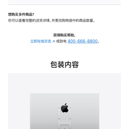
VESA
支
想购买多件商品？
架
你可以查看完整的送货详情，并更改购物袋中的商品数量。
转
换
器
获得购买帮助，
的
立即在线交流
(在
或致电
400-666-8800
。
分
新
期
窗
付
口
包装内容
款
中
选
打
项)
开)