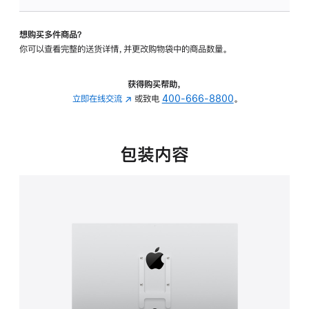
VESA
支
想购买多件商品？
架
你可以查看完整的送货详情，并更改购物袋中的商品数量。
转
换
器
获得购买帮助，
的
立即在线交流
(在
或致电
400-666-8800
。
分
新
期
窗
付
口
包装内容
款
中
选
打
项)
开)