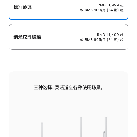
RMB 11,999
起
标准玻璃
或 RMB 500/月 (24 期) 起
RMB 14,499
起
纳米纹理玻璃
或 RMB 605/月 (24 期) 起
三种选择，灵活适应各种使用场景。
标