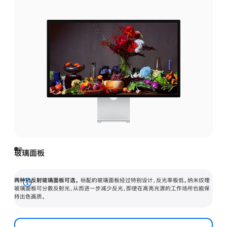
玻璃面板
两种抗反射玻璃面板可选。
标配的玻璃面板经过特别设计，反光率极低。纳米纹理
展
玻璃面板可分散反射光，从而进一步减少反光，即使在高亮光源的工作场所也能保
持出色画质。
开