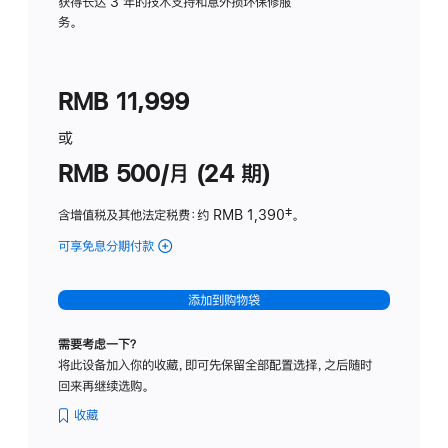
务
获得长达 3 年的技术支持和意外损坏保修服
务。
计
划
(适
RMB 11,999
用
于
或
Studio
RMB 500/月 (24 期)
Display
含增值税及其他法定税费
：约 RMB 1,390
脚
‡。
注
可享免息分期付款
(Studio
Display
-
添加到购物袋
标
准
需要考虑一下？
玻
将此设备加入你的收藏，即可先保留全部配置选择，之后随时
璃
回来再继续选购。
面
板
收藏
-