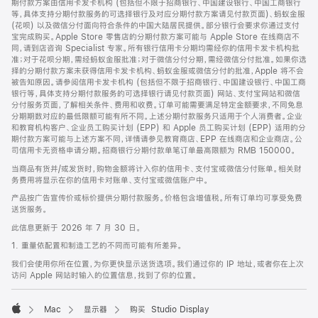
期付款方案由信用卡发卡机构 (包括但不限于招商银行、中国建设银行、中国工商银行
等，具体支持分期付款服务的可选择银行及对应分期付款方案请见付款页面)、蚂蚁金服
(花呗) 以及微信分付面向符合条件的中国大陆居民提供。部分银行会要求你通过支付
宝完成购买。Apple Store 零售店的分期付款方案可能与 Apple Store 在线商店不
同，请到店咨询 Specialist 专家。所有银行信用卡分期均需经你的信用卡发卡机构批
准；对于花呗分期，需经蚂蚁金服批准；对于微信分付分期，需经微信分付批准。如果你选
择的分期付款方案未获得信用卡发卡机构、蚂蚁金服或微信分付的批准，Apple 将不会
被告知原因。请参阅信用卡发卡机构 (包括但不限于招商银行、中国建设银行、中国工商
银行等，具体支持分期付款服务的可选择银行请见付款页面) 网站、支付宝网站和微信
分付服务页面，了解相关条件、费用和收费。订单可能需要满足特定金额要求，不同免息
分期期数对应的最低限额可能有所不同。上述分期付款服务只适用于个人消费者。企业
和教育机构客户、企业员工购买计划 (EPP) 和 Apple 员工购买计划 (EPP) 适用的分
期付款方案可能与上述方案不同，详情请参见教育商店、EPP 在线商店和企业商店。公
司信用卡无资格申请分期。招商银行分期付款单笔订单最高限额为 RMB 150000。
当商品有货并/或发货时，购物金额将计入你的信用卡、支付宝或微信分付账单。相关财
务费用将显示在你的信用卡对账单、支付宝或微信账户中。
产品按广告宣传价或标价提供分期付款服务。价格包含增值税。所有订单均可享受免费
送货服务。
此信息更新于 2026 年 7 月 30 日。
1. 重量依配置和制造工艺的不同而可能有所差异。
我们会使用你所在位置，为你更快显示送货选项。我们通过你的 IP 地址，或者你在上次
访问 Apple 网站时输入的位置信息，找到了你的位置。
Mac
显示器
购买 Studio Display