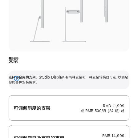
支架
选择你合用的支架。
Studio Display 有两种支架和一种支架转换器可选，以满足
展
你的各种安装需求。
开
RMB 11,999
可调倾斜度的支架
或 RMB 500/月 (24 期) 起
RMB 14,999
可调倾斜度及高‍度的支‍架