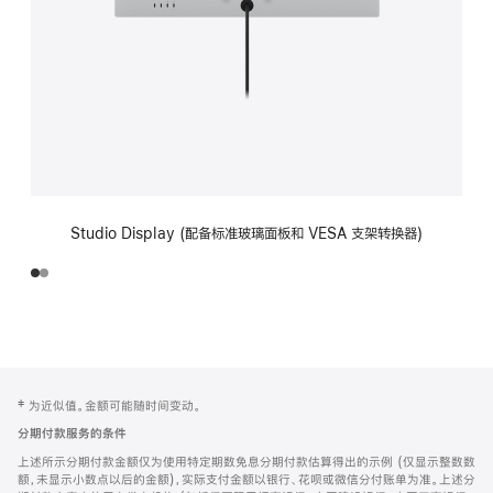
Studio Display (配备标准玻璃面板和 VESA 支架转换器)
网
脚
‡ 为近似值。金额可能随时间变动。
注
页
分期付款服务的条件
页
上述所示分期付款金额仅为使用特定期数免息分期付款估算得出的示例 (仅显示整数数
脚
额，未显示小数点以后的金额)，实际支付金额以银行、花呗或微信分付账单为准。上述分