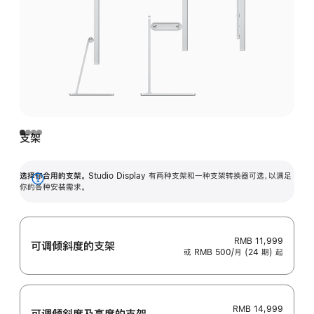
支架
选择你合用的支架。
Studio Display 有两种支架和一种支架转换器可选，以满足
展
你的各种安装需求。
开
RMB 11,999
可调倾斜度的支架
或 RMB 500/月 (24 期) 起
RMB 14,999
可调倾斜度及高‍度的支‍架