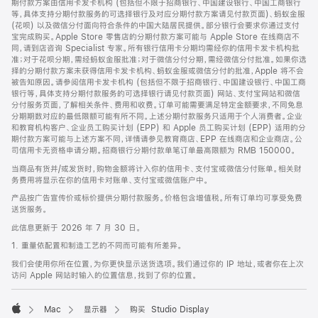
期付款方案由信用卡发卡机构 (包括但不限于招商银行、中国建设银行、中国工商银行
等，具体支持分期付款服务的可选择银行及对应分期付款方案请见付款页面)、蚂蚁金服
(花呗) 以及微信分付面向符合条件的中国大陆居民提供。部分银行会要求你通过支付
宝完成购买。Apple Store 零售店的分期付款方案可能与 Apple Store 在线商店不
同，请到店咨询 Specialist 专家。所有银行信用卡分期均需经你的信用卡发卡机构批
准；对于花呗分期，需经蚂蚁金服批准；对于微信分付分期，需经微信分付批准。如果你选
择的分期付款方案未获得信用卡发卡机构、蚂蚁金服或微信分付的批准，Apple 将不会
被告知原因。请参阅信用卡发卡机构 (包括但不限于招商银行、中国建设银行、中国工商
银行等，具体支持分期付款服务的可选择银行请见付款页面) 网站、支付宝网站和微信
分付服务页面，了解相关条件、费用和收费。订单可能需要满足特定金额要求，不同免息
分期期数对应的最低限额可能有所不同。上述分期付款服务只适用于个人消费者。企业
和教育机构客户、企业员工购买计划 (EPP) 和 Apple 员工购买计划 (EPP) 适用的分
期付款方案可能与上述方案不同，详情请参见教育商店、EPP 在线商店和企业商店。公
司信用卡无资格申请分期。招商银行分期付款单笔订单最高限额为 RMB 150000。
当商品有货并/或发货时，购物金额将计入你的信用卡、支付宝或微信分付账单。相关财
务费用将显示在你的信用卡对账单、支付宝或微信账户中。
产品按广告宣传价或标价提供分期付款服务。价格包含增值税。所有订单均可享受免费
送货服务。
此信息更新于 2026 年 7 月 30 日。
1. 重量依配置和制造工艺的不同而可能有所差异。
我们会使用你所在位置，为你更快显示送货选项。我们通过你的 IP 地址，或者你在上次
访问 Apple 网站时输入的位置信息，找到了你的位置。
Mac
显示器
购买 Studio Display