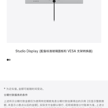
Studio Display (配备标准玻璃面板和 VESA 支架转换器)
网
脚
‡ 为近似值。金额可能随时间变动。
注
页
分期付款服务的条件
页
上述所示分期付款金额仅为使用特定期数免息分期付款估算得出的示例 (仅显示整数数
脚
额，未显示小数点以后的金额)，实际支付金额以银行、花呗或微信分付账单为准。上述分