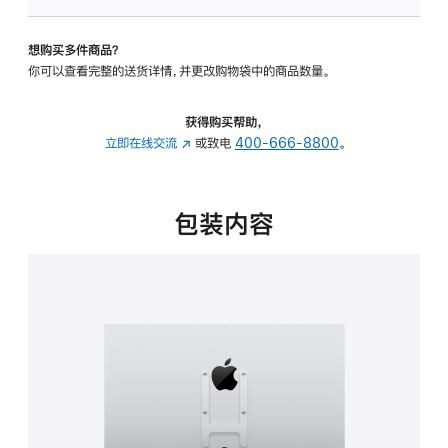
VESA
支
想购买多件商品？
架
你可以查看完整的送货详情，并更改购物袋中的商品数量。
转
换
器
获得购买帮助，
的
立即在线交流
(在
或致电
400-666-8800
。
分
新
期
窗
付
口
包装内容
款
中
选
打
项)
开)