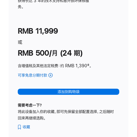
务
获得长达 3 年的技术支持和意外损坏保修服
务。
计
划
(适
RMB 11,999
用
于
或
Studio
RMB 500/月 (24 期)
Display
含增值税及其他法定税费
：约 RMB 1,390
脚
‡。
注
可享免息分期付款
(Studio
Display
-
添加到购物袋
标
准
需要考虑一下？
玻
将此设备加入你的收藏，即可先保留全部配置选择，之后随时
璃
回来再继续选购。
面
板
收藏
-