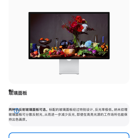
玻璃面板
两种抗反射玻璃面板可选。
标配的玻璃面板经过特别设计，反光率极低。纳米纹理
展
玻璃面板可分散反射光，从而进一步减少反光，即使在高亮光源的工作场所也能保
持出色画质。
开