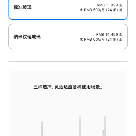
RMB 11,999
起
标准玻璃
或 RMB 500/月 (24 期) 起
RMB 14,499
起
纳米纹理玻璃
或 RMB 605/月 (24 期) 起
三种选择，灵活适应各种使用场景。
标