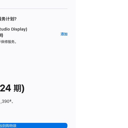
 服务计划？
dio Display)
AppleCare+
添加
期)
服
坏保修服务。
务
计
划
(适
用
于
24 期)
Studio
Display)
1,390
脚
‡。
注
加到购物袋