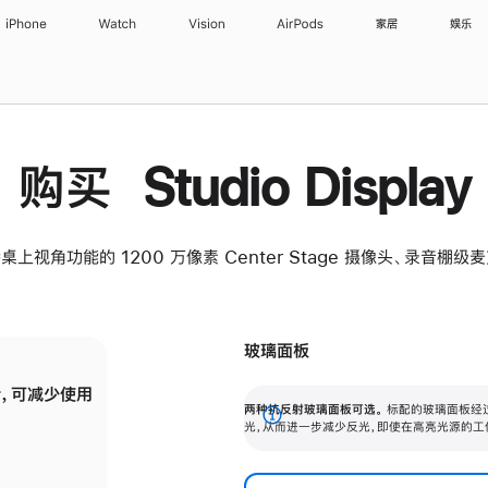
iPhone
Watch
Vision
AirPods
家居
娱乐
购买 Studio Display
桌上视角功能的 1200 万像素 Center Stage 摄像头、录音棚
玻璃面板
，可减少使用
纳米纹理玻璃面板可进一步减少反光，即使在
两种抗反射玻璃面板可选。
标配的玻璃面板经
。
有高亮光源的场所使用，也能保持出色画质。
展
光，从而进一步减少反光，即使在高亮光源的工
开