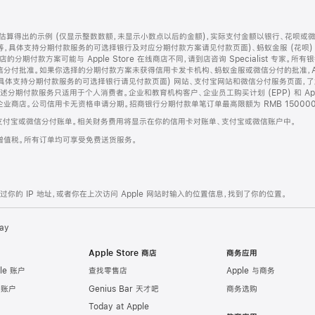
算得出的示例 (仅显示整数数额，未显示小数点以后的金额)，实际支付金额以银行、花呗或
等，具体支持分期付款服务的可选择银行及对应分期付款方案请见付款页面)、蚂蚁金服 (花呗
售店的分期付款方案可能与 Apple Store 在线商店不同，请到店咨询 Specialist 专
分付批准。如果你选择的分期付款方案未获得信用卡发卡机构、蚂蚁金服或微信分付的批准，Ap
具体支持分期付款服务的可选择银行请见付款页面) 网站、支付宝网站和微信分付服务页面，
期付款服务只适用于个人消费者。企业和教育机构客户、企业员工购买计划 (EPP) 和 Appl
企业商店。公司信用卡无资格申请分期。招商银行分期付款单笔订单最高限额为 RMB 150000
支付宝或微信分付账单。相关财务费用将显示在你的信用卡对账单、支付宝或微信账户中。
增值税。所有订单均可享受免费送货服务。
的 IP 地址，或者你在上次访问 Apple 网站时输入的位置信息，找到了你的位置。
ay
Apple Store 商店
商务应用
le 账户
查找零售店
Apple 与商务
e 账户
Genius Bar 天才吧
商务选购
Today at Apple