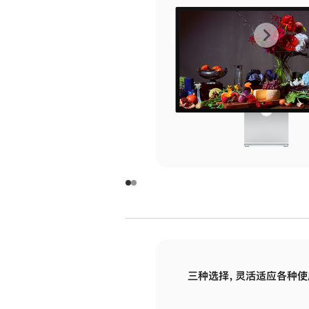
上
下
一
一
张
张
图
图
库
库
图
图
片
片
-
-
玻
玻
璃
璃
三种选择，灵活适应各种使
面
面
板
板