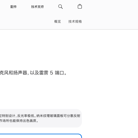
配件
技术支持
概览
技术规格
级麦克风和扬声器，以及雷雳 5 端口。
过特别设计，反光率极低。纳米纹理玻璃面板可分散反射
作场所也能保持出色画质。