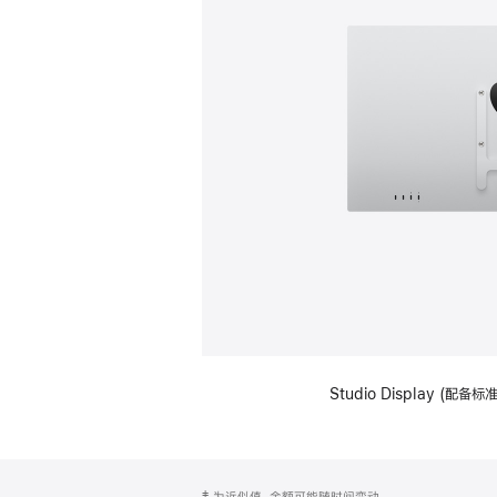
Studio Display (配
网
脚