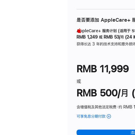
是否要添加 AppleCare+
AppleCare+ 服务计划 (适用于 Stu
RMB 1,249
或
RMB 53/月 (24 
获得长达 3 年的技术支持和意外损
RMB 11,999
或
RMB 500/月 (
含增值税及其他法定税费
：约 RMB 
可享免息分期付款
(Studio
Display
-
添