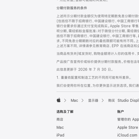
‡ 为近似值。金额可能随时间变动。
注
页
分期付款服务的条件
页
上述所示分期付款金额仅为使用特定期数免息分期付款估
脚
(包括但不限于招商银行、中国建设银行、中国工商银行
银行会要求你通过支付宝完成购买。Apple Store 零
呗分期，需经蚂蚁金服批准；对于微信分付分期，需经微信
括但不限于招商银行、中国建设银行、中国工商银行等，
求，不同免息分期期数对应的最低限额可能有所不同。上述分
上述方案不同，详情请参见教育商店、EPP 在线商店和
当商品有货并/或发货时，购物金额将计入你的信用卡、
产品按广告宣传价或标价提供分期付款服务。价格包含
此信息更新于 2026 年 7 月 30 日。
1. 重量依配置和制造工艺的不同而可能有所差异。
我们会使用你所在位置，为你更快显示送货选项。我们通过你
Mac
显示器
购买 Studio Displ
Apple
选购及了解
账户
商店
管理你的 App
Mac
Apple Stor
iPad
iCloud.com