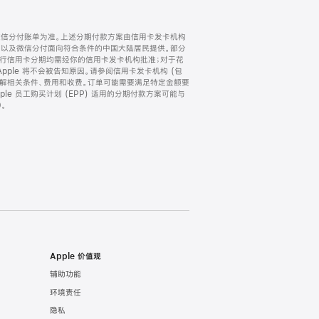
微信分付账单为准。上述分期付款方案由信用卡发卡机构
) 以及微信分付面向符合条件的中国大陆居民提供。部分
家。所有银行信用卡分期均需经你的信用卡发卡机构批准；对于花
ple 将不会被告知原因。请参阅信用卡发卡机构 (包
了解相关条件、费用和收费。订单可能需要满足特定金额要
e 员工购买计划 (EPP) 适用的分期付款方案可能与
。
Apple 价值观
辅助功能
环境责任
隐私