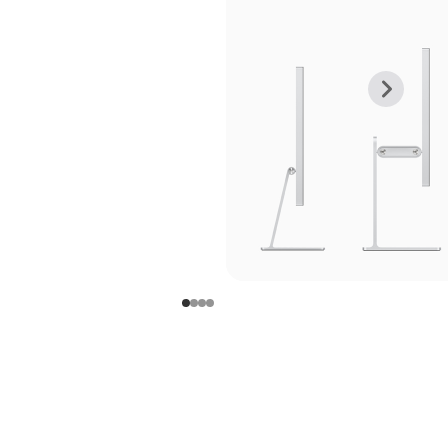
上
下
一
一
张
张
图
图
库
库
图
图
片
片
-
-
支
支
架
架