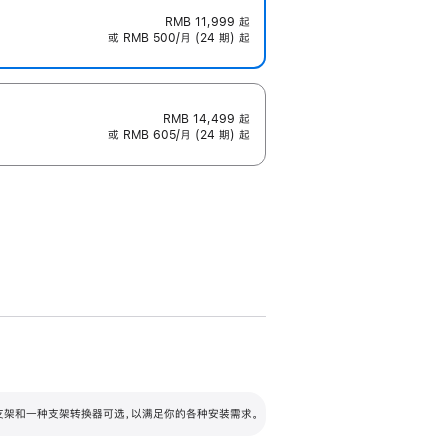
RMB 11,999
起
或 RMB 500/月 (24 期) 起
RMB 14,499
起
或 RMB 605/月 (24 期) 起
配可调倾斜度及高度的支架，额外增加 105
VESA 支架转换器
 有两种支架和一种支架转换器可选，以满足你的各种安装需求。
毫米的高度调节范围。
容的支架 (未随附)