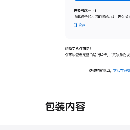
标
准
需要考虑一下？
玻
将此设备加入你的收藏，即可先保留
璃
面
收藏
板
-
VESA
想购买多件商品？
支
你可以查看完整的送货详情，并更改购物袋
架
转
换
获得购买帮助，
立即在线
器
的
分
期
付
包装内容
款
选
项)