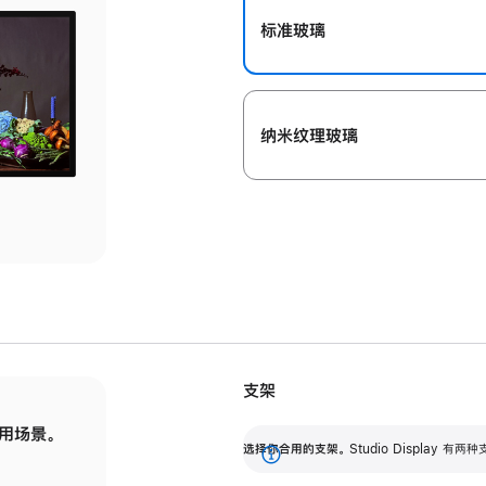
标准玻璃
纳米纹理玻璃
支架
用场景。
标配可调倾斜度的支架，提供 30 度的倾斜度
选
选择你合用的支架。
Studio Display
调节范围。
展