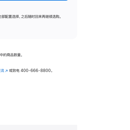
全部配置选择，之后随时回来再继续选购。
中的商品数量。
交流
(在
或致电
400-666-8800。
新
窗
口
中
打
开)