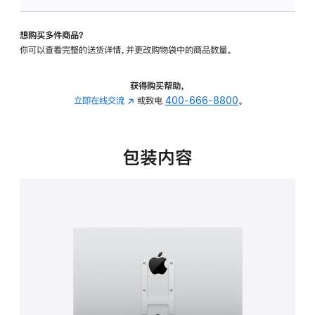
VESA
支
想购买多件商品？
架
你可以查看完整的送货详情，并更改购物袋中的商品数量。
转
换
器
获得购买帮助，
的
立即在线交流
(在
或致电
400-666-8800
。
分
新
期
窗
付
口
包装内容
款
中
选
打
项)
开)