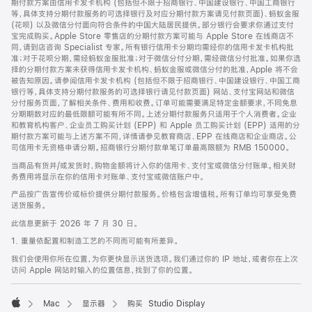
期付款方案由信用卡发卡机构 (包括但不限于招商银行、中国建设银行、中国工商银行
等，具体支持分期付款服务的可选择银行及对应分期付款方案请见付款页面)、蚂蚁金服
(花呗) 以及微信分付面向符合条件的中国大陆居民提供。部分银行会要求你通过支付
宝完成购买。Apple Store 零售店的分期付款方案可能与 Apple Store 在线商店不
同，请到店咨询 Specialist 专家。所有银行信用卡分期均需经你的信用卡发卡机构批
准；对于花呗分期，需经蚂蚁金服批准；对于微信分付分期，需经微信分付批准。如果你选
择的分期付款方案未获得信用卡发卡机构、蚂蚁金服或微信分付的批准，Apple 将不会
被告知原因。请参阅信用卡发卡机构 (包括但不限于招商银行、中国建设银行、中国工商
银行等，具体支持分期付款服务的可选择银行请见付款页面) 网站、支付宝网站和微信
分付服务页面，了解相关条件、费用和收费。订单可能需要满足特定金额要求，不同免息
分期期数对应的最低限额可能有所不同。上述分期付款服务只适用于个人消费者。企业
和教育机构客户、企业员工购买计划 (EPP) 和 Apple 员工购买计划 (EPP) 适用的分
期付款方案可能与上述方案不同，详情请参见教育商店、EPP 在线商店和企业商店。公
司信用卡无资格申请分期。招商银行分期付款单笔订单最高限额为 RMB 150000。
当商品有货并/或发货时，购物金额将计入你的信用卡、支付宝或微信分付账单。相关财
务费用将显示在你的信用卡对账单、支付宝或微信账户中。
产品按广告宣传价或标价提供分期付款服务。价格包含增值税。所有订单均可享受免费
送货服务。
此信息更新于 2026 年 7 月 30 日。
1. 重量依配置和制造工艺的不同而可能有所差异。
我们会使用你所在位置，为你更快显示送货选项。我们通过你的 IP 地址，或者你在上次
访问 Apple 网站时输入的位置信息，找到了你的位置。
Mac
显示器
购买 Studio Display