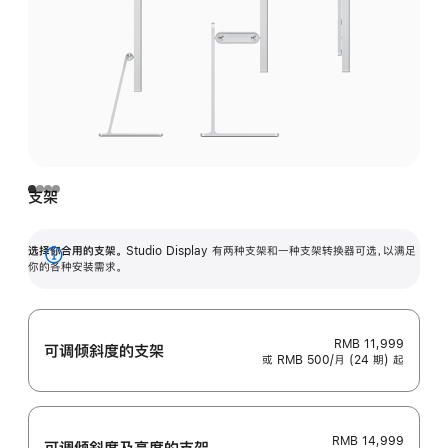
支架
选择你合用的支架。
Studio Display 有两种支架和一种支架转换器可选，以满足
展
你的各种安装需求。
开
RMB 11,999
可调倾斜度的支架
或 RMB 500/月 (24 期) 起
RMB 14,999
可调倾斜度及高‍度的支‍架