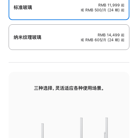
RMB 11,999
起
标准玻璃
或 RMB 500/月 (24 期) 起
RMB 14,499
起
纳米纹理玻璃
或 RMB 605/月 (24 期) 起
三种选择，灵活适应各种使用场景。
标