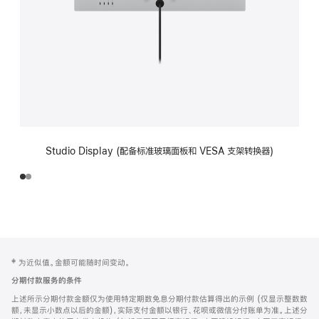
Studio Display (配备标准玻璃面板和 VESA 支架转换器)
网
脚
‡ 为近似值。金额可能随时间变动。
注
页
分期付款服务的条件
页
上述所示分期付款金额仅为使用特定期数免息分期付款估算得出的示例 (仅显示整数数
脚
额，未显示小数点以后的金额)，实际支付金额以银行、花呗或微信分付账单为准。上述分