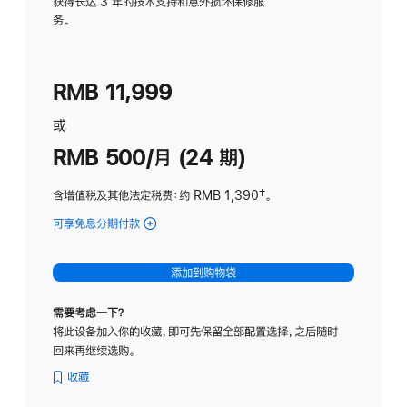
务
获得长达 3 年的技术支持和意外损坏保修服
务。
计
划
(适
RMB 11,999
用
于
或
Studio
RMB 500/月 (24 期)
Display
含增值税及其他法定税费
：约 RMB 1,390
脚
‡。
注
可享免息分期付款
(Studio
Display
-
添加到购物袋
标
准
需要考虑一下？
玻
将此设备加入你的收藏，即可先保留全部配置选择，之后随时
璃
回来再继续选购。
面
板
收藏
-