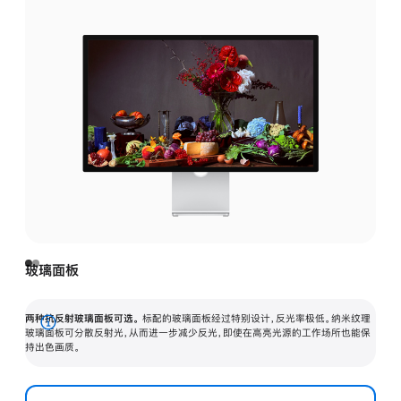
玻璃面板
两种抗反射玻璃面板可选。
标配的玻璃面板经过特别设计，反光率极低。纳米纹理
展
玻璃面板可分散反射光，从而进一步减少反光，即使在高亮光源的工作场所也能保
持出色画质。
开