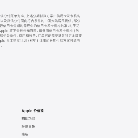
微信分付账单为准。上述分期付款方案由信用卡发卡机构
) 以及微信分付面向符合条件的中国大陆居民提供。部分
家。所有银行信用卡分期均需经你的信用卡发卡机构批准；对于花
ple 将不会被告知原因。请参阅信用卡发卡机构 (包
了解相关条件、费用和收费。订单可能需要满足特定金额要
e 员工购买计划 (EPP) 适用的分期付款方案可能与
。
Apple 价值观
辅助功能
环境责任
隐私