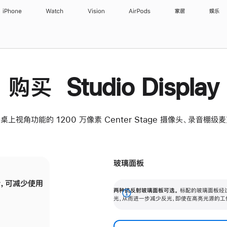
iPhone
Watch
Vision
AirPods
家居
娱乐
购买 Studio Display
桌上视角功能的 1200 万像素 Center Stage 摄像头、录音棚
玻璃面板
，可减少使用
纳米纹理玻璃面板可进一步减少反光，即使在
两种抗反射玻璃面板可选。
标配的玻璃面板经
。
有高亮光源的场所使用，也能保持出色画质。
展
光，从而进一步减少反光，即使在高亮光源的工
开