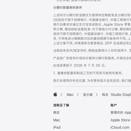
‡ 为近似值。金额可能随时间变动。
注
页
分期付款服务的条件
页
上述所示分期付款金额仅为使用特定期数免息分期付款估
脚
(包括但不限于招商银行、中国建设银行、中国工商银行
银行会要求你通过支付宝完成购买。Apple Store 零
呗分期，需经蚂蚁金服批准；对于微信分付分期，需经微信
括但不限于招商银行、中国建设银行、中国工商银行等，
求，不同免息分期期数对应的最低限额可能有所不同。上述分
上述方案不同，详情请参见教育商店、EPP 在线商店和
当商品有货并/或发货时，购物金额将计入你的信用卡、
产品按广告宣传价或标价提供分期付款服务。价格包含
此信息更新于 2026 年 7 月 30 日。
1. 重量依配置和制造工艺的不同而可能有所差异。
我们会使用你所在位置，为你更快显示送货选项。我们通过你
Mac
显示器
购买 Studio Displ
Apple
选购及了解
账户
商店
管理你的 App
Mac
Apple Stor
iPad
iCloud.com