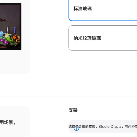
标准玻璃
纳米纹理玻璃
支架
用场景。
标配可调倾斜度的支架，提供 30 度的倾斜度
选
选择你合用的支架。
Studio Display
调节范围。
展