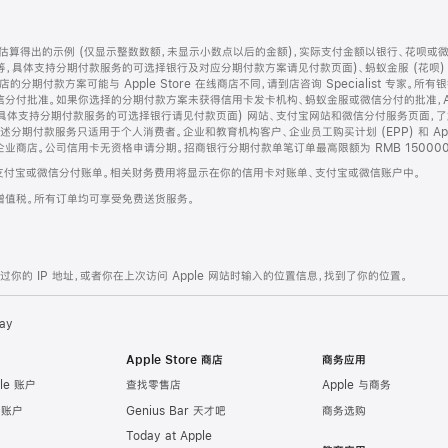
算得出的示例 (仅显示整数数额，未显示小数点以后的金额)，实际支付金额以银行、花呗或
等，具体支持分期付款服务的可选择银行及对应分期付款方案请见付款页面)、蚂蚁金服 (花呗
售店的分期付款方案可能与 Apple Store 在线商店不同，请到店咨询 Specialist 专
分付批准。如果你选择的分期付款方案未获得信用卡发卡机构、蚂蚁金服或微信分付的批准，Ap
具体支持分期付款服务的可选择银行请见付款页面) 网站、支付宝网站和微信分付服务页面，
期付款服务只适用于个人消费者。企业和教育机构客户、企业员工购买计划 (EPP) 和 Appl
企业商店。公司信用卡无资格申请分期。招商银行分期付款单笔订单最高限额为 RMB 150000
支付宝或微信分付账单。相关财务费用将显示在你的信用卡对账单、支付宝或微信账户中。
增值税。所有订单均可享受免费送货服务。
的 IP 地址，或者你在上次访问 Apple 网站时输入的位置信息，找到了你的位置。
ay
Apple Store 商店
商务应用
le 账户
查找零售店
Apple 与商务
e 账户
Genius Bar 天才吧
商务选购
Today at Apple