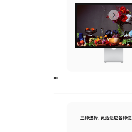
上
下
一
一
张
张
图
图
库
库
图
图
片
片
-
-
玻
玻
璃
璃
三种选择，灵活适应各种使
面
面
板
板