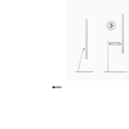
上
下
一
一
张
张
图
图
库
库
图
图
片
片
-
-
支
支
架
架