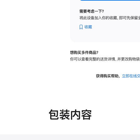
标
准
需要考虑一下？
玻
将此设备加入你的收藏，即可先保留
璃
面
收藏
板
-
VESA
想购买多件商品？
支
你可以查看完整的送货详情，并更改购物袋
架
转
换
获得购买帮助，
立即在线
器
的
分
期
付
包装内容
款
选
项)