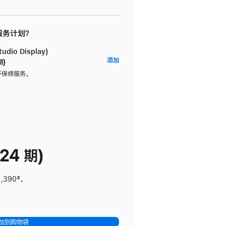
 服务计划？
dio Display)
AppleCare+
添加
期)
服
坏保修服务。
务
计
划
(适
用
于
24 期)
Studio
Display)
1,390
脚
‡。
注
加到购物袋