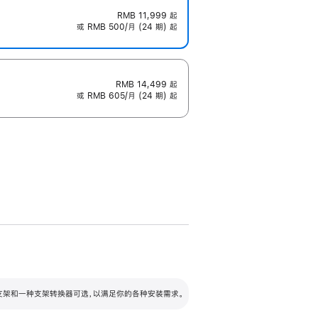
RMB 11,999
起
或 RMB 500/月 (24 期) 起
RMB 14,499
起
或 RMB 605/月 (24 期) 起
配可调倾斜度及高度的支架，额外增加 105
VESA 支架转换器
 有两种支架和一种支架转换器可选，以满足你的各种安装需求。
毫米的高度调节范围。
容的支架 (未随附)