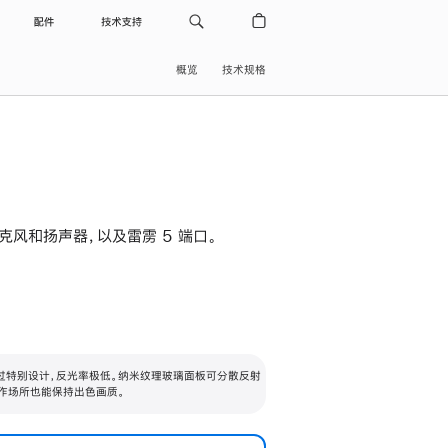
配件
技术支持
概览
技术规格
级麦克风和扬声器，以及雷雳 5 端口。
过特别设计，反光率极低。纳米纹理玻璃面板可分散反射
作场所也能保持出色画质。