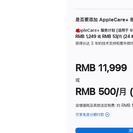
是否要添加 AppleCare+
AppleCare+ 服务计划 (适用于 Stu
RMB 1,249
或
RMB 53/月 (24 
获得长达 3 年的技术支持和意外损
RMB 11,999
或
RMB 500/月 (
含增值税及其他法定税费
：约 RMB 
可享免息分期付款
(Studio
Display
-
添