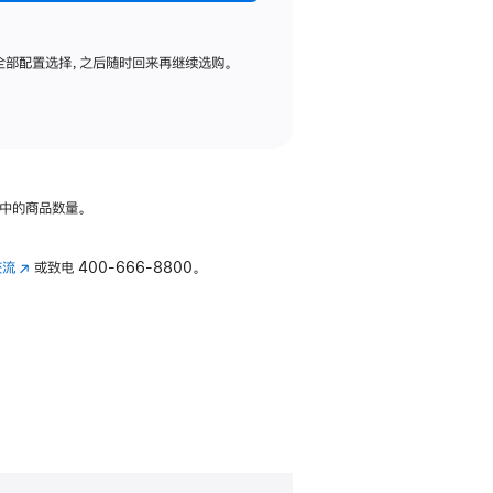
全部配置选择，之后随时回来再继续选购。
中的商品数量。
交流
(在
或致电
400-666-8800。
新
窗
口
中
打
开)