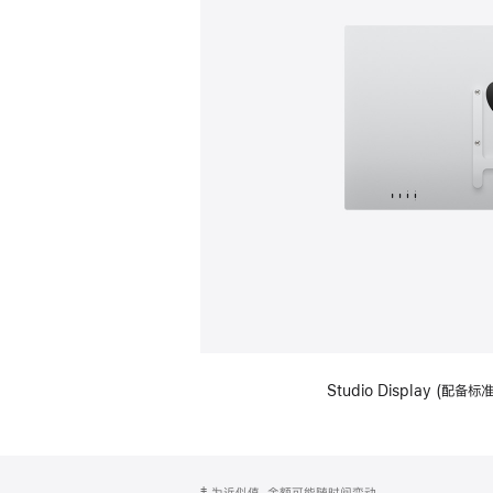
Studio Display (配
网
脚