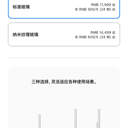
RMB 11,999
起
标准玻璃
或 RMB 500/月 (24 期) 起
RMB 14,499
起
纳米纹理玻璃
或 RMB 605/月 (24 期) 起
三种选择，灵活适应各种使用场景。
标