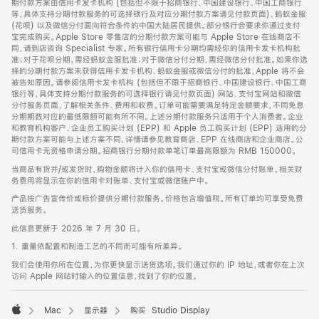
期付款方案由信用卡发卡机构 (包括但不限于招商银行、中国建设银行、中国工商银行
等，具体支持分期付款服务的可选择银行及对应分期付款方案请见付款页面)、蚂蚁金服
(花呗) 以及微信分付面向符合条件的中国大陆居民提供。部分银行会要求你通过支付
宝完成购买。Apple Store 零售店的分期付款方案可能与 Apple Store 在线商店不
同，请到店咨询 Specialist 专家。所有银行信用卡分期均需经你的信用卡发卡机构批
准；对于花呗分期，需经蚂蚁金服批准；对于微信分付分期，需经微信分付批准。如果你选
择的分期付款方案未获得信用卡发卡机构、蚂蚁金服或微信分付的批准，Apple 将不会
被告知原因。请参阅信用卡发卡机构 (包括但不限于招商银行、中国建设银行、中国工商
银行等，具体支持分期付款服务的可选择银行请见付款页面) 网站、支付宝网站和微信
分付服务页面，了解相关条件、费用和收费。订单可能需要满足特定金额要求，不同免息
分期期数对应的最低限额可能有所不同。上述分期付款服务只适用于个人消费者。企业
和教育机构客户、企业员工购买计划 (EPP) 和 Apple 员工购买计划 (EPP) 适用的分
期付款方案可能与上述方案不同，详情请参见教育商店、EPP 在线商店和企业商店。公
司信用卡无资格申请分期。招商银行分期付款单笔订单最高限额为 RMB 150000。
当商品有货并/或发货时，购物金额将计入你的信用卡、支付宝或微信分付账单。相关财
务费用将显示在你的信用卡对账单、支付宝或微信账户中。
产品按广告宣传价或标价提供分期付款服务。价格包含增值税。所有订单均可享受免费
送货服务。
此信息更新于 2026 年 7 月 30 日。
1. 重量依配置和制造工艺的不同而可能有所差异。
我们会使用你所在位置，为你更快显示送货选项。我们通过你的 IP 地址，或者你在上次
访问 Apple 网站时输入的位置信息，找到了你的位置。
Mac
显示器
购买 Studio Display