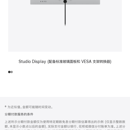
Studio Display (配备标准玻璃面板和 VESA 支架转换器)
网
脚
‡ 为近似值。金额可能随时间变动。
注
页
分期付款服务的条件
页
上述所示分期付款金额仅为使用特定期数免息分期付款估算得出的示例 (仅显示整数数
脚
额，未显示小数点以后的金额)，实际支付金额以银行、花呗或微信分付账单为准。上述分