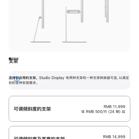
支架
选择你合用的支架。
Studio Display 有两种支架和一种支架转换器可选，以满足
展
你的各种安装需求。
开
RMB 11,999
可调倾斜度的支架
或 RMB 500/月 (24 期) 起
RMB 14,999
可调倾斜度及高‍度的支‍架