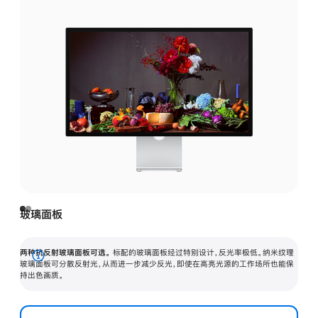
玻璃面板
两种抗反射玻璃面板可选。
标配的玻璃面板经过特别设计，反光率极低。纳米纹理
展
玻璃面板可分散反射光，从而进一步减少反光，即使在高亮光源的工作场所也能保
持出色画质。
开