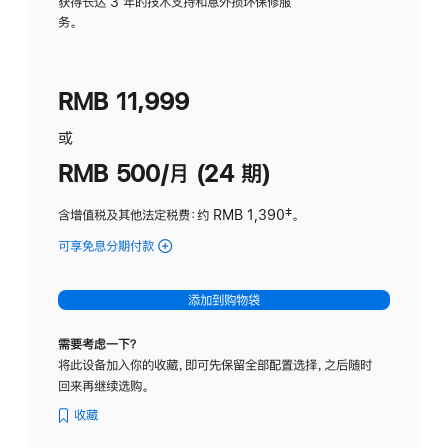
务
获得长达 3 年的技术支持和意外损坏保修服
务。
计
划
(适
RMB 11,999
用
于
或
Studio
RMB 500/月 (24 期)
Display
含增值税及其他法定税费
：约 RMB 1,390
脚
‡。
注
可享免息分期付款
(Studio
Display
-
添加到购物袋
标
准
需要考虑一下？
玻
将此设备加入你的收藏，即可先保留全部配置选择，之后随时
璃
回来再继续选购。
面
板
收藏
-