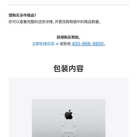
VESA
支
想购买多件商品？
架
你可以查看完整的送货详情，并更改购物袋中的商品数量。
转
换
器
获得购买帮助，
的
立即在线交流
(在
或致电
400-666-8800
。
分
新
期
窗
付
口
包装内容
款
中
选
打
项)
开)