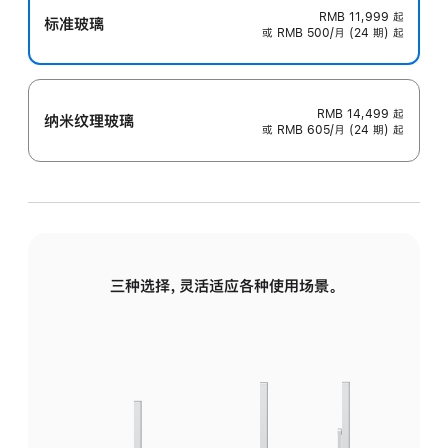
RMB 11,999
起
标准玻璃
或 RMB 500/月 (24 期) 起
RMB 14,499
起
纳米纹理玻璃
或 RMB 605/月 (24 期) 起
三种选择，灵活适应各种使用场景。
标