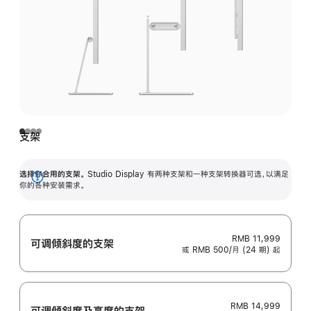
支架
选择你合用的支架。
Studio Display 有两种支架和一种支架转换器可选，以满足
展
你的各种安装需求。
开
RMB 11,999
可调倾斜度的支架
或 RMB 500/月 (24 期) 起
RMB 14,999
可调倾斜度及高‍度的支‍架