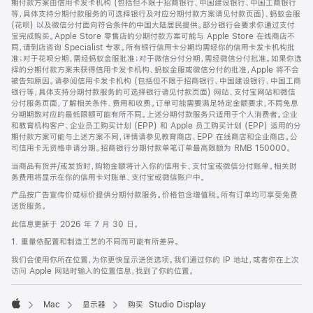
期付款方案由信用卡发卡机构 (包括但不限于招商银行、中国建设银行、中国工商银行
等，具体支持分期付款服务的可选择银行及对应分期付款方案请见付款页面)、蚂蚁金服
(花呗) 以及微信分付面向符合条件的中国大陆居民提供。部分银行会要求你通过支付
宝完成购买。Apple Store 零售店的分期付款方案可能与 Apple Store 在线商店不
同，请到店咨询 Specialist 专家。所有银行信用卡分期均需经你的信用卡发卡机构批
准；对于花呗分期，需经蚂蚁金服批准；对于微信分付分期，需经微信分付批准。如果你选
择的分期付款方案未获得信用卡发卡机构、蚂蚁金服或微信分付的批准，Apple 将不会
被告知原因。请参阅信用卡发卡机构 (包括但不限于招商银行、中国建设银行、中国工商
银行等，具体支持分期付款服务的可选择银行请见付款页面) 网站、支付宝网站和微信
分付服务页面，了解相关条件、费用和收费。订单可能需要满足特定金额要求，不同免息
分期期数对应的最低限额可能有所不同。上述分期付款服务只适用于个人消费者。企业
和教育机构客户、企业员工购买计划 (EPP) 和 Apple 员工购买计划 (EPP) 适用的分
期付款方案可能与上述方案不同，详情请参见教育商店、EPP 在线商店和企业商店。公
司信用卡无资格申请分期。招商银行分期付款单笔订单最高限额为 RMB 150000。
当商品有货并/或发货时，购物金额将计入你的信用卡、支付宝或微信分付账单。相关财
务费用将显示在你的信用卡对账单、支付宝或微信账户中。
产品按广告宣传价或标价提供分期付款服务。价格包含增值税。所有订单均可享受免费
送货服务。
此信息更新于 2026 年 7 月 30 日。
1. 重量依配置和制造工艺的不同而可能有所差异。
我们会使用你所在位置，为你更快显示送货选项。我们通过你的 IP 地址，或者你在上次
访问 Apple 网站时输入的位置信息，找到了你的位置。
Mac
显示器
购买 Studio Display