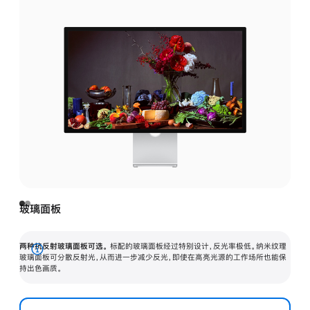
玻璃面板
两种抗反射玻璃面板可选。
标配的玻璃面板经过特别设计，反光率极低。纳米纹理
展
玻璃面板可分散反射光，从而进一步减少反光，即使在高亮光源的工作场所也能保
持出色画质。
开