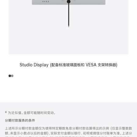
Studio Display (配备标准玻璃面板和 VESA 支架转换器)
网
脚
‡ 为近似值。金额可能随时间变动。
注
页
分期付款服务的条件
页
上述所示分期付款金额仅为使用特定期数免息分期付款估算得出的示例 (仅显示整数数
脚
额，未显示小数点以后的金额)，实际支付金额以银行、花呗或微信分付账单为准。上述分