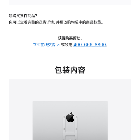
VESA
支
想购买多件商品？
架
你可以查看完整的送货详情，并更改购物袋中的商品数量。
转
换
器
获得购买帮助，
的
立即在线交流
(在
或致电
400-666-8800
。
分
新
期
窗
付
口
包装内容
款
中
选
打
项)
开)