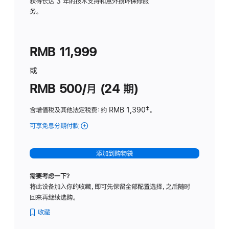
务
获得长达 3 年的技术支持和意外损坏保修服
务。
计
划
(适
RMB 11,999
用
于
或
Studio
RMB 500/月 (24 期)
Display
含增值税及其他法定税费
：约 RMB 1,390
脚
‡。
注
可享免息分期付款
(Studio
Display
-
添加到购物袋
标
准
需要考虑一下？
玻
将此设备加入你的收藏，即可先保留全部配置选择，之后随时
璃
回来再继续选购。
面
板
收藏
-