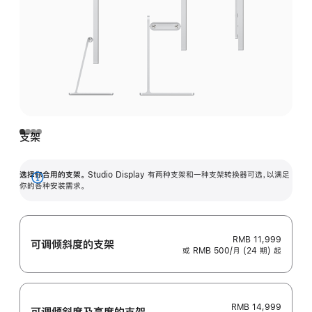
支架
选择你合用的支架。
Studio Display 有两种支架和一种支架转换器可选，以满足
展
你的各种安装需求。
开
RMB 11,999
可调倾斜度的支架
或 RMB 500/月 (24 期) 起
RMB 14,999
可调倾斜度及高‍度的支‍架