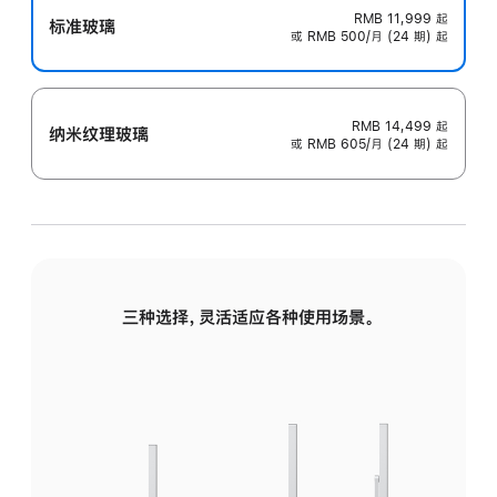
RMB 11,999
起
标准玻璃
或 RMB 500/月 (24 期) 起
RMB 14,499
起
纳米纹理玻璃
或 RMB 605/月 (24 期) 起
三种选择，灵活适应各种使用场景。
标