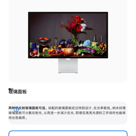
玻璃面板
两种抗反射玻璃面板可选。
标配的玻璃面板经过特别设计，反光率极低。纳米纹理
展
玻璃面板可分散反射光，从而进一步减少反光，即使在高亮光源的工作场所也能保
持出色画质。
开