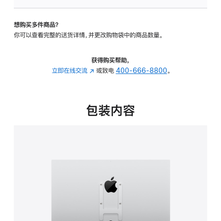
VESA
支
想购买多件商品？
架
你可以查看完整的送货详情，并更改购物袋中的商品数量。
转
换
器
获得购买帮助，
的
立即在线交流
(在
或致电
400-666-8800
。
分
新
期
窗
付
口
包装内容
款
中
选
打
项)
开)