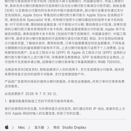
期付款方案由信用卡发卡机构 (包括但不限于招商银行、中国建设银行、中国工商银行
等，具体支持分期付款服务的可选择银行及对应分期付款方案请见付款页面)、蚂蚁金服
(花呗) 以及微信分付面向符合条件的中国大陆居民提供。部分银行会要求你通过支付
宝完成购买。Apple Store 零售店的分期付款方案可能与 Apple Store 在线商店不
同，请到店咨询 Specialist 专家。所有银行信用卡分期均需经你的信用卡发卡机构批
准；对于花呗分期，需经蚂蚁金服批准；对于微信分付分期，需经微信分付批准。如果你选
择的分期付款方案未获得信用卡发卡机构、蚂蚁金服或微信分付的批准，Apple 将不会
被告知原因。请参阅信用卡发卡机构 (包括但不限于招商银行、中国建设银行、中国工商
银行等，具体支持分期付款服务的可选择银行请见付款页面) 网站、支付宝网站和微信
分付服务页面，了解相关条件、费用和收费。订单可能需要满足特定金额要求，不同免息
分期期数对应的最低限额可能有所不同。上述分期付款服务只适用于个人消费者。企业
和教育机构客户、企业员工购买计划 (EPP) 和 Apple 员工购买计划 (EPP) 适用的分
期付款方案可能与上述方案不同，详情请参见教育商店、EPP 在线商店和企业商店。公
司信用卡无资格申请分期。招商银行分期付款单笔订单最高限额为 RMB 150000。
当商品有货并/或发货时，购物金额将计入你的信用卡、支付宝或微信分付账单。相关财
务费用将显示在你的信用卡对账单、支付宝或微信账户中。
产品按广告宣传价或标价提供分期付款服务。价格包含增值税。所有订单均可享受免费
送货服务。
此信息更新于 2026 年 7 月 30 日。
1. 重量依配置和制造工艺的不同而可能有所差异。
我们会使用你所在位置，为你更快显示送货选项。我们通过你的 IP 地址，或者你在上次
访问 Apple 网站时输入的位置信息，找到了你的位置。
Mac
显示器
购买 Studio Display