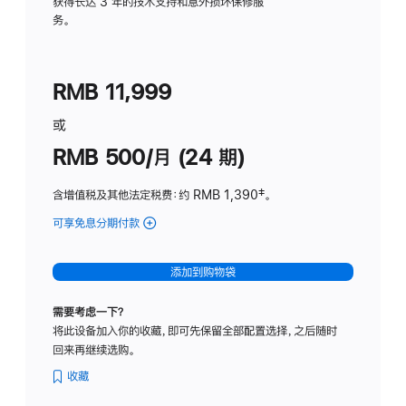
务
获得长达 3 年的技术支持和意外损坏保修服
务。
计
划
(适
RMB 11,999
用
于
或
Studio
RMB 500/月 (24 期)
Display
含增值税及其他法定税费
：约 RMB 1,390
脚
‡。
注
可享免息分期付款
(Studio
Display
-
添加到购物袋
标
准
需要考虑一下？
玻
将此设备加入你的收藏，即可先保留全部配置选择，之后随时
璃
回来再继续选购。
面
板
收藏
-