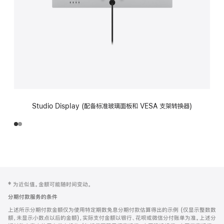
Studio Display (配备标准玻璃面板和 VESA 支架转换器)
网
脚
‡ 为近似值。金额可能随时间变动。
注
页
分期付款服务的条件
页
上述所示分期付款金额仅为使用特定期数免息分期付款估算得出的示例 (仅显示整数数
脚
额，未显示小数点以后的金额)，实际支付金额以银行、花呗或微信分付账单为准。上述分