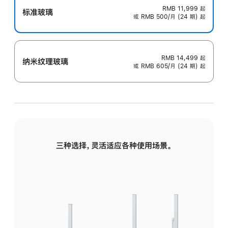
RMB 11,999
起
标准玻璃
或 RMB 500/月 (24 期) 起
RMB 14,499
起
纳米纹理玻璃
或 RMB 605/月 (24 期) 起
三种选择，灵活适应各种使用场景。
标