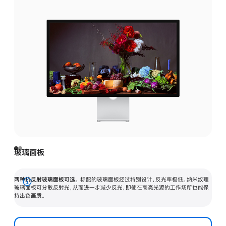
玻璃面板
两种抗反射玻璃面板可选。
标配的玻璃面板经过特别设计，反光率极低。纳米纹理
展
玻璃面板可分散反射光，从而进一步减少反光，即使在高亮光源的工作场所也能保
持出色画质。
开