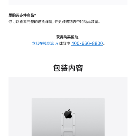
VESA
支
想购买多件商品？
架
你可以查看完整的送货详情，并更改购物袋中的商品数量。
转
换
器
获得购买帮助，
的
立即在线交流
(在
或致电
400-666-8800
。
分
新
期
窗
付
口
包装内容
款
中
选
打
项)
开)