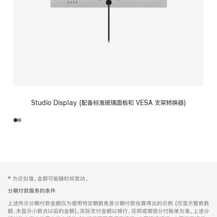
Studio Display (配备标准玻璃面板和 VESA 支架转换器)
网
脚
‡ 为近似值。金额可能随时间变动。
注
页
分期付款服务的条件
页
上述所示分期付款金额仅为使用特定期数免息分期付款估算得出的示例 (仅显示整数数
脚
额，未显示小数点以后的金额)，实际支付金额以银行、花呗或微信分付账单为准。上述分