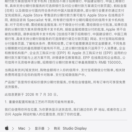
期付款方案由信用卡发卡机构 (包括但不限于招商银行、中国建设银行、中国工商银行
等，具体支持分期付款服务的可选择银行及对应分期付款方案请见付款页面)、蚂蚁金服
(花呗) 以及微信分付面向符合条件的中国大陆居民提供。部分银行会要求你通过支付
宝完成购买。Apple Store 零售店的分期付款方案可能与 Apple Store 在线商店不
同，请到店咨询 Specialist 专家。所有银行信用卡分期均需经你的信用卡发卡机构批
准；对于花呗分期，需经蚂蚁金服批准；对于微信分付分期，需经微信分付批准。如果你选
择的分期付款方案未获得信用卡发卡机构、蚂蚁金服或微信分付的批准，Apple 将不会
被告知原因。请参阅信用卡发卡机构 (包括但不限于招商银行、中国建设银行、中国工商
银行等，具体支持分期付款服务的可选择银行请见付款页面) 网站、支付宝网站和微信
分付服务页面，了解相关条件、费用和收费。订单可能需要满足特定金额要求，不同免息
分期期数对应的最低限额可能有所不同。上述分期付款服务只适用于个人消费者。企业
和教育机构客户、企业员工购买计划 (EPP) 和 Apple 员工购买计划 (EPP) 适用的分
期付款方案可能与上述方案不同，详情请参见教育商店、EPP 在线商店和企业商店。公
司信用卡无资格申请分期。招商银行分期付款单笔订单最高限额为 RMB 150000。
当商品有货并/或发货时，购物金额将计入你的信用卡、支付宝或微信分付账单。相关财
务费用将显示在你的信用卡对账单、支付宝或微信账户中。
产品按广告宣传价或标价提供分期付款服务。价格包含增值税。所有订单均可享受免费
送货服务。
此信息更新于 2026 年 7 月 30 日。
1. 重量依配置和制造工艺的不同而可能有所差异。
我们会使用你所在位置，为你更快显示送货选项。我们通过你的 IP 地址，或者你在上次
访问 Apple 网站时输入的位置信息，找到了你的位置。
Mac
显示器
购买 Studio Display