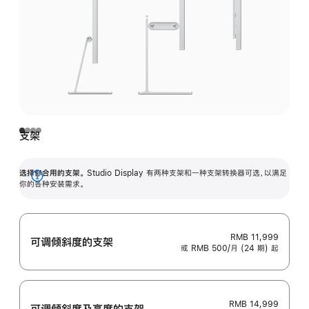
支架
选择你合用的支架。
Studio Display 有两种支架和一种支架转换器可选，以满足
展
你的各种安装需求。
开
RMB 11,999
可调倾斜度的支架
或 RMB 500/月 (24 期) 起
RMB 14,999
可调倾斜度及高‍度的支‍架