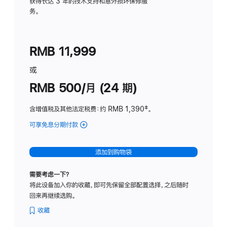
务
获得长达 3 年的技术支持和意外损坏保修服
务。
计
划
(适
RMB 11,999
用
于
或
Studio
RMB 500/月 (24 期)
Display
含增值税及其他法定税费
：约 RMB 1,390
脚
‡。
注
可享免息分期付款
(Studio
Display
-
添加到购物袋
标
准
需要考虑一下？
玻
将此设备加入你的收藏，即可先保留全部配置选择，之后随时
璃
回来再继续选购。
面
板
收藏
-