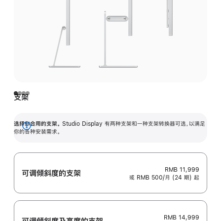
支架
选择你合用的支架。
Studio Display 有两种支架和一种支架转换器可选，以满足
展
你的各种安装需求。
开
RMB 11,999
可调倾斜度的支架
或 RMB 500/月 (24 期) 起
RMB 14,999
可调倾斜度及高‍度的支‍架