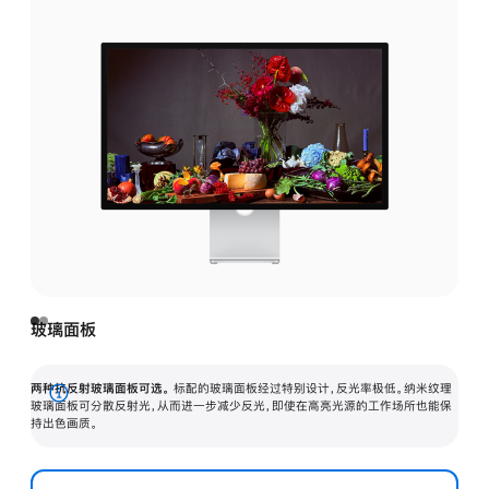
玻璃面板
两种抗反射玻璃面板可选。
标配的玻璃面板经过特别设计，反光率极低。纳米纹理
展
玻璃面板可分散反射光，从而进一步减少反光，即使在高亮光源的工作场所也能保
持出色画质。
开