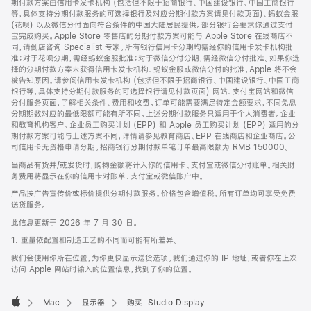
期付款方案由信用卡发卡机构 (包括但不限于招商银行、中国建设银行、中国工商银行
等，具体支持分期付款服务的可选择银行及对应分期付款方案请见付款页面)、蚂蚁金服
(花呗) 以及微信分付面向符合条件的中国大陆居民提供。部分银行会要求你通过支付
宝完成购买。Apple Store 零售店的分期付款方案可能与 Apple Store 在线商店不
同，请到店咨询 Specialist 专家。所有银行信用卡分期均需经你的信用卡发卡机构批
准；对于花呗分期，需经蚂蚁金服批准；对于微信分付分期，需经微信分付批准。如果你选
择的分期付款方案未获得信用卡发卡机构、蚂蚁金服或微信分付的批准，Apple 将不会
被告知原因。请参阅信用卡发卡机构 (包括但不限于招商银行、中国建设银行、中国工商
银行等，具体支持分期付款服务的可选择银行请见付款页面) 网站、支付宝网站和微信
分付服务页面，了解相关条件、费用和收费。订单可能需要满足特定金额要求，不同免息
分期期数对应的最低限额可能有所不同。上述分期付款服务只适用于个人消费者。企业
和教育机构客户、企业员工购买计划 (EPP) 和 Apple 员工购买计划 (EPP) 适用的分
期付款方案可能与上述方案不同，详情请参见教育商店、EPP 在线商店和企业商店。公
司信用卡无资格申请分期。招商银行分期付款单笔订单最高限额为 RMB 150000。
当商品有货并/或发货时，购物金额将计入你的信用卡、支付宝或微信分付账单。相关财
务费用将显示在你的信用卡对账单、支付宝或微信账户中。
产品按广告宣传价或标价提供分期付款服务。价格包含增值税。所有订单均可享受免费
送货服务。
此信息更新于 2026 年 7 月 30 日。
1. 重量依配置和制造工艺的不同而可能有所差异。
我们会使用你所在位置，为你更快显示送货选项。我们通过你的 IP 地址，或者你在上次
访问 Apple 网站时输入的位置信息，找到了你的位置。
Mac
显示器
购买 Studio Display