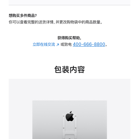
VESA
支
想购买多件商品？
架
你可以查看完整的送货详情，并更改购物袋中的商品数量。
转
换
器
获得购买帮助，
的
立即在线交流
(在
或致电
400-666-8800
。
分
新
期
窗
付
口
包装内容
款
中
选
打
项)
开)