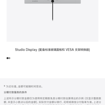
Studio Display (配备标准玻璃面板和 VESA 支架转换器)
网
脚
‡ 为近似值。金额可能随时间变动。
注
页
分期付款服务的条件
页
上述所示分期付款金额仅为使用特定期数免息分期付款估算得出的示例 (仅显示整数数
脚
额，未显示小数点以后的金额)，实际支付金额以银行、花呗或微信分付账单为准。上述分