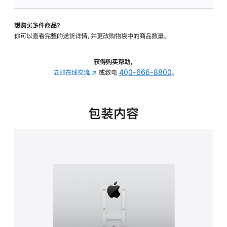
VESA
支
想购买多件商品？
架
你可以查看完整的送货详情，并更改购物袋中的商品数量。
转
换
器
获得购买帮助，
的
立即在线交流
(在
或致电
400-666-8800
。
分
新
期
窗
付
口
包装内容
款
中
选
打
项)
开)