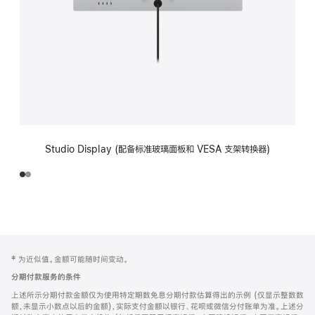
Studio Display (配备标准玻璃面板和 VESA 支架转换器)
网
脚
‡ 为近似值。金额可能随时间变动。
注
页
分期付款服务的条件
页
上述所示分期付款金额仅为使用特定期数免息分期付款估算得出的示例 (仅显示整数数
脚
额，未显示小数点以后的金额)，实际支付金额以银行、花呗或微信分付账单为准。上述分