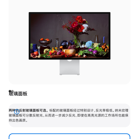
玻璃面板
两种抗反射玻璃面板可选。
标配的玻璃面板经过特别设计，反光率极低。纳米纹理
展
玻璃面板可分散反射光，从而进一步减少反光，即使在高亮光源的工作场所也能保
持出色画质。
开