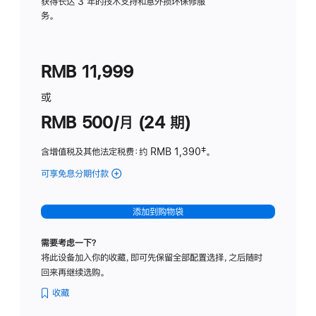
务
获得长达 3 年的技术支持和意外损坏保修服
务。
计
划
(适
RMB 11,999
用
于
或
Studio
RMB 500/月 (24 期)
Display
含增值税及其他法定税费
：约 RMB 1,390
脚
‡。
注
可享免息分期付款
(Studio
Display
-
添加到购物袋
标
准
需要考虑一下？
玻
将此设备加入你的收藏，即可先保留全部配置选择，之后随时
璃
回来再继续选购。
面
板
收藏
-