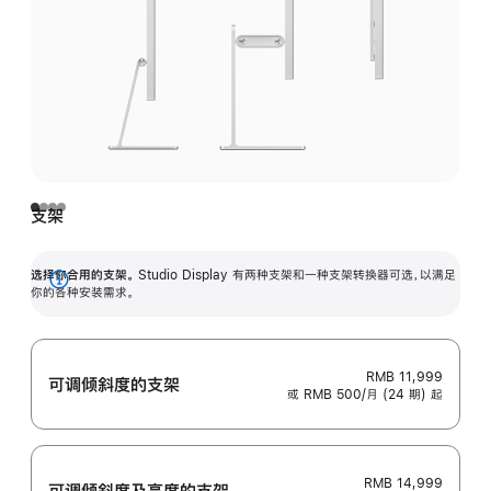
支架
选择你合用的支架。
Studio Display 有两种支架和一种支架转换器可选，以满足
展
你的各种安装需求。
开
RMB 11,999
可调倾斜度的支架
或 RMB 500/月 (24 期) 起
RMB 14,999
可调倾斜度及高‍度的支‍架