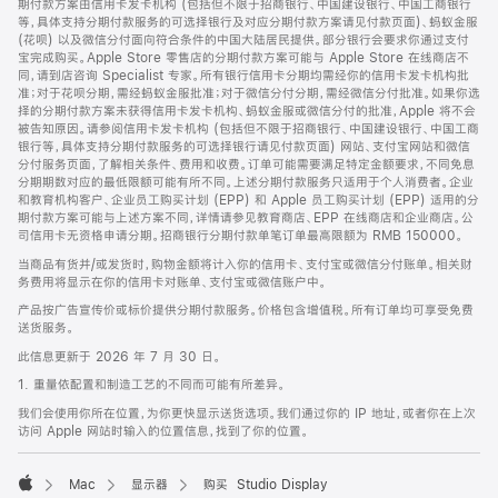
期付款方案由信用卡发卡机构 (包括但不限于招商银行、中国建设银行、中国工商银行
等，具体支持分期付款服务的可选择银行及对应分期付款方案请见付款页面)、蚂蚁金服
(花呗) 以及微信分付面向符合条件的中国大陆居民提供。部分银行会要求你通过支付
宝完成购买。Apple Store 零售店的分期付款方案可能与 Apple Store 在线商店不
同，请到店咨询 Specialist 专家。所有银行信用卡分期均需经你的信用卡发卡机构批
准；对于花呗分期，需经蚂蚁金服批准；对于微信分付分期，需经微信分付批准。如果你选
择的分期付款方案未获得信用卡发卡机构、蚂蚁金服或微信分付的批准，Apple 将不会
被告知原因。请参阅信用卡发卡机构 (包括但不限于招商银行、中国建设银行、中国工商
银行等，具体支持分期付款服务的可选择银行请见付款页面) 网站、支付宝网站和微信
分付服务页面，了解相关条件、费用和收费。订单可能需要满足特定金额要求，不同免息
分期期数对应的最低限额可能有所不同。上述分期付款服务只适用于个人消费者。企业
和教育机构客户、企业员工购买计划 (EPP) 和 Apple 员工购买计划 (EPP) 适用的分
期付款方案可能与上述方案不同，详情请参见教育商店、EPP 在线商店和企业商店。公
司信用卡无资格申请分期。招商银行分期付款单笔订单最高限额为 RMB 150000。
当商品有货并/或发货时，购物金额将计入你的信用卡、支付宝或微信分付账单。相关财
务费用将显示在你的信用卡对账单、支付宝或微信账户中。
产品按广告宣传价或标价提供分期付款服务。价格包含增值税。所有订单均可享受免费
送货服务。
此信息更新于 2026 年 7 月 30 日。
1. 重量依配置和制造工艺的不同而可能有所差异。
我们会使用你所在位置，为你更快显示送货选项。我们通过你的 IP 地址，或者你在上次
访问 Apple 网站时输入的位置信息，找到了你的位置。
Mac
显示器
购买 Studio Display