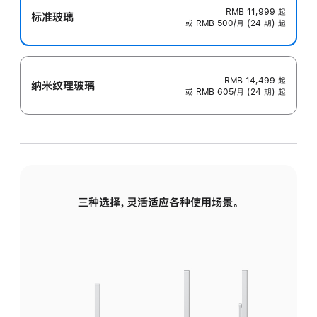
RMB 11,999
起
标准玻璃
或 RMB 500/月 (24 期) 起
RMB 14,499
起
纳米纹理玻璃
或 RMB 605/月 (24 期) 起
三种选择，灵活适应各种使用场景。
标