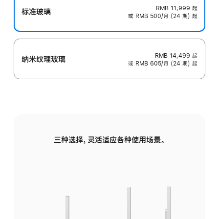
RMB 11,999
起
标准玻璃
或 RMB 500/月 (24 期) 起
RMB 14,499
起
纳米纹理玻璃
或 RMB 605/月 (24 期) 起
三种选择，灵活适应各种使用场景。
标