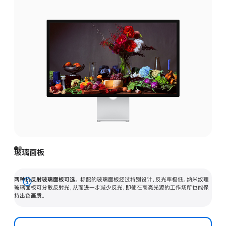
玻璃面板
两种抗反射玻璃面板可选。
标配的玻璃面板经过特别设计，反光率极低。纳米纹理
展
玻璃面板可分散反射光，从而进一步减少反光，即使在高亮光源的工作场所也能保
持出色画质。
开