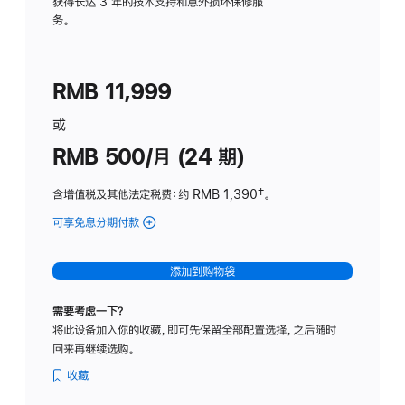
务
获得长达 3 年的技术支持和意外损坏保修服
务。
计
划
(适
RMB 11,999
用
于
或
Studio
RMB 500/月 (24 期)
Display
含增值税及其他法定税费
：约 RMB 1,390
脚
‡。
注
可享免息分期付款
(Studio
Display
-
添加到购物袋
标
准
需要考虑一下？
玻
将此设备加入你的收藏，即可先保留全部配置选择，之后随时
璃
回来再继续选购。
面
板
收藏
-