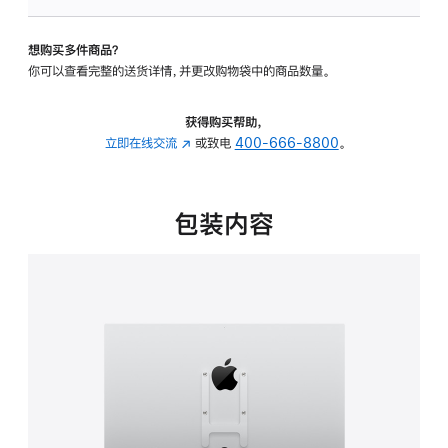
VESA
支
想购买多件商品？
架
你可以查看完整的送货详情，并更改购物袋中的商品数量。
转
换
器
获得购买帮助，
的
立即在线交流
(在
或致电
400-666-8800
。
分
新
期
窗
付
口
包装内容
款
中
选
打
项)
开)