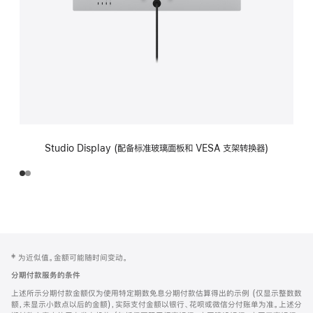
Studio Display (配备标准玻璃面板和 VESA 支架转换器)
网
脚
‡ 为近似值。金额可能随时间变动。
注
页
分期付款服务的条件
页
上述所示分期付款金额仅为使用特定期数免息分期付款估算得出的示例 (仅显示整数数
脚
额，未显示小数点以后的金额)，实际支付金额以银行、花呗或微信分付账单为准。上述分