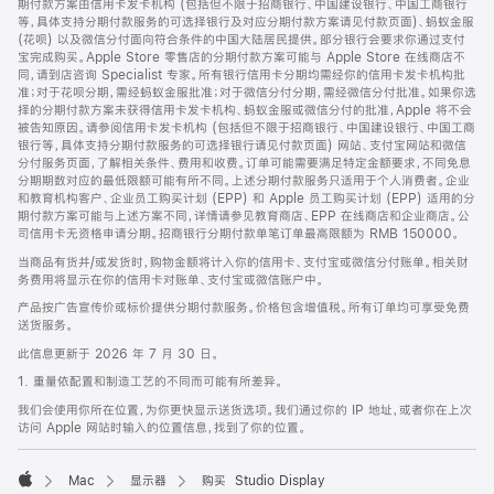
期付款方案由信用卡发卡机构 (包括但不限于招商银行、中国建设银行、中国工商银行
等，具体支持分期付款服务的可选择银行及对应分期付款方案请见付款页面)、蚂蚁金服
(花呗) 以及微信分付面向符合条件的中国大陆居民提供。部分银行会要求你通过支付
宝完成购买。Apple Store 零售店的分期付款方案可能与 Apple Store 在线商店不
同，请到店咨询 Specialist 专家。所有银行信用卡分期均需经你的信用卡发卡机构批
准；对于花呗分期，需经蚂蚁金服批准；对于微信分付分期，需经微信分付批准。如果你选
择的分期付款方案未获得信用卡发卡机构、蚂蚁金服或微信分付的批准，Apple 将不会
被告知原因。请参阅信用卡发卡机构 (包括但不限于招商银行、中国建设银行、中国工商
银行等，具体支持分期付款服务的可选择银行请见付款页面) 网站、支付宝网站和微信
分付服务页面，了解相关条件、费用和收费。订单可能需要满足特定金额要求，不同免息
分期期数对应的最低限额可能有所不同。上述分期付款服务只适用于个人消费者。企业
和教育机构客户、企业员工购买计划 (EPP) 和 Apple 员工购买计划 (EPP) 适用的分
期付款方案可能与上述方案不同，详情请参见教育商店、EPP 在线商店和企业商店。公
司信用卡无资格申请分期。招商银行分期付款单笔订单最高限额为 RMB 150000。
当商品有货并/或发货时，购物金额将计入你的信用卡、支付宝或微信分付账单。相关财
务费用将显示在你的信用卡对账单、支付宝或微信账户中。
产品按广告宣传价或标价提供分期付款服务。价格包含增值税。所有订单均可享受免费
送货服务。
此信息更新于 2026 年 7 月 30 日。
1. 重量依配置和制造工艺的不同而可能有所差异。
我们会使用你所在位置，为你更快显示送货选项。我们通过你的 IP 地址，或者你在上次
访问 Apple 网站时输入的位置信息，找到了你的位置。
Mac
显示器
购买 Studio Display