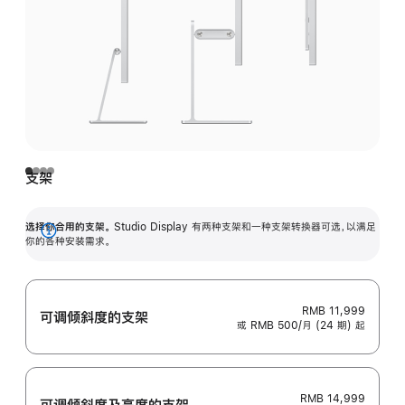
支架
选择你合用的支架。
Studio Display 有两种支架和一种支架转换器可选，以满足
展
你的各种安装需求。
开
RMB 11,999
可调倾斜度的支架
或 RMB 500/月 (24 期) 起
RMB 14,999
可调倾斜度及高‍度的支‍架