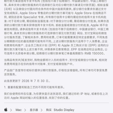
期付款方案由信用卡发卡机构 (包括但不限于招商银行、中国建设银行、中国工商银行
等，具体支持分期付款服务的可选择银行及对应分期付款方案请见付款页面)、蚂蚁金服
(花呗) 以及微信分付面向符合条件的中国大陆居民提供。部分银行会要求你通过支付
宝完成购买。Apple Store 零售店的分期付款方案可能与 Apple Store 在线商店不
同，请到店咨询 Specialist 专家。所有银行信用卡分期均需经你的信用卡发卡机构批
准；对于花呗分期，需经蚂蚁金服批准；对于微信分付分期，需经微信分付批准。如果你选
择的分期付款方案未获得信用卡发卡机构、蚂蚁金服或微信分付的批准，Apple 将不会
被告知原因。请参阅信用卡发卡机构 (包括但不限于招商银行、中国建设银行、中国工商
银行等，具体支持分期付款服务的可选择银行请见付款页面) 网站、支付宝网站和微信
分付服务页面，了解相关条件、费用和收费。订单可能需要满足特定金额要求，不同免息
分期期数对应的最低限额可能有所不同。上述分期付款服务只适用于个人消费者。企业
和教育机构客户、企业员工购买计划 (EPP) 和 Apple 员工购买计划 (EPP) 适用的分
期付款方案可能与上述方案不同，详情请参见教育商店、EPP 在线商店和企业商店。公
司信用卡无资格申请分期。招商银行分期付款单笔订单最高限额为 RMB 150000。
当商品有货并/或发货时，购物金额将计入你的信用卡、支付宝或微信分付账单。相关财
务费用将显示在你的信用卡对账单、支付宝或微信账户中。
产品按广告宣传价或标价提供分期付款服务。价格包含增值税。所有订单均可享受免费
送货服务。
此信息更新于 2026 年 7 月 30 日。
1. 重量依配置和制造工艺的不同而可能有所差异。
我们会使用你所在位置，为你更快显示送货选项。我们通过你的 IP 地址，或者你在上次
访问 Apple 网站时输入的位置信息，找到了你的位置。
Mac
显示器
购买 Studio Display