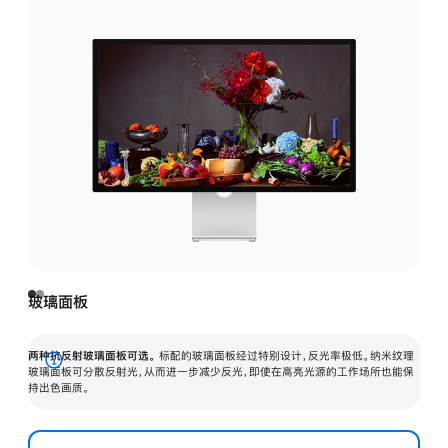
玻璃面板
两种抗反射玻璃面板可选。
标配的玻璃面板经过特别设计，反光率极低。纳米纹理
展
玻璃面板可分散反射光，从而进一步减少反光，即使在高亮光源的工作场所也能保
持出色画质。
开