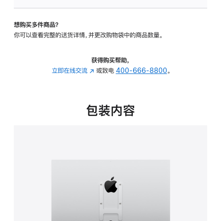
VESA
支
想购买多件商品？
架
你可以查看完整的送货详情，并更改购物袋中的商品数量。
转
换
器
获得购买帮助，
的
立即在线交流
(在
或致电
400-666-8800
。
分
新
期
窗
付
口
包装内容
款
中
选
打
项)
开)