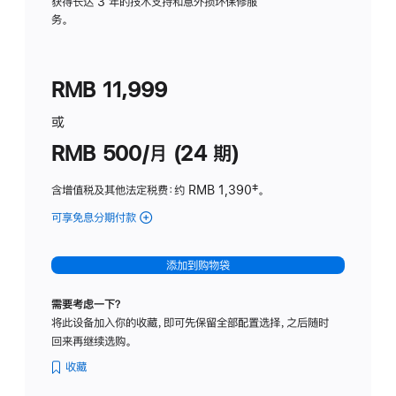
务
获得长达 3 年的技术支持和意外损坏保修服
务。
计
划
(适
RMB 11,999
用
于
或
Studio
RMB 500/月 (24 期)
Display
含增值税及其他法定税费
：约 RMB 1,390
脚
‡。
注
可享免息分期付款
(Studio
Display
-
添加到购物袋
标
准
需要考虑一下？
玻
将此设备加入你的收藏，即可先保留全部配置选择，之后随时
璃
回来再继续选购。
面
板
收藏
-