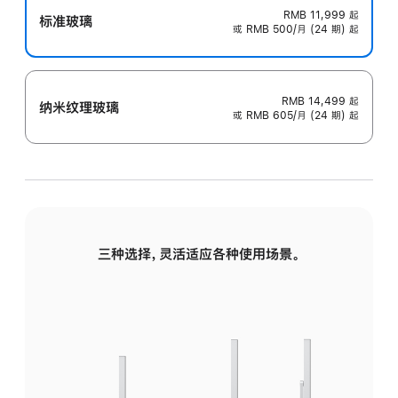
RMB 11,999
起
标准玻璃
或 RMB 500/月 (24 期) 起
RMB 14,499
起
纳米纹理玻璃
或 RMB 605/月 (24 期) 起
三种选择，灵活适应各种使用场景。
标