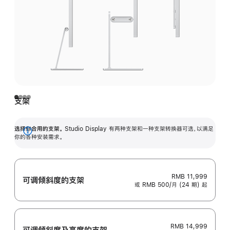
支架
选择你合用的支架。
Studio Display 有两种支架和一种支架转换器可选，以满足
展
你的各种安装需求。
开
RMB 11,999
可调倾斜度的支架
或 RMB 500/月 (24 期) 起
RMB 14,999
可调倾斜度及高‍度的支‍架