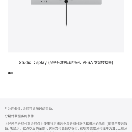
Studio Display (配备标准玻璃面板和 VESA 支架转换器)
网
脚
‡ 为近似值。金额可能随时间变动。
注
页
分期付款服务的条件
页
上述所示分期付款金额仅为使用特定期数免息分期付款估算得出的示例 (仅显示整数数
脚
额，未显示小数点以后的金额)，实际支付金额以银行、花呗或微信分付账单为准。上述分