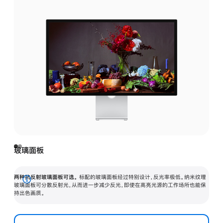
玻璃面板
两种抗反射玻璃面板可选。
标配的玻璃面板经过特别设计，反光率极低。纳米纹理
展
玻璃面板可分散反射光，从而进一步减少反光，即使在高亮光源的工作场所也能保
持出色画质。
开