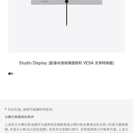
Studio Display (配备标准玻璃面板和 VESA 支架转换器)
网
脚
‡ 为近似值。金额可能随时间变动。
注
页
分期付款服务的条件
页
上述所示分期付款金额仅为使用特定期数免息分期付款估算得出的示例 (仅显示整数数
脚
额，未显示小数点以后的金额)，实际支付金额以银行、花呗或微信分付账单为准。上述分