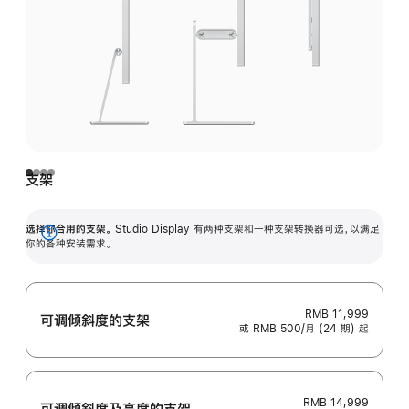
支架
选择你合用的支架。
Studio Display 有两种支架和一种支架转换器可选，以满足
展
你的各种安装需求。
开
RMB 11,999
可调倾斜度的支架
或 RMB 500/月 (24 期) 起
RMB 14,999
可调倾斜度及高‍度的支‍架