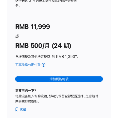
务
获得长达 3 年的技术支持和意外损坏保修服
务。
计
划
(适
RMB 11,999
用
于
或
Studio
RMB 500/月 (24 期)
Display
含增值税及其他法定税费
：约 RMB 1,390
脚
‡。
注
可享免息分期付款
(Studio
Display
-
添加到购物袋
标
准
需要考虑一下？
玻
将此设备加入你的收藏，即可先保留全部配置选择，之后随时
璃
回来再继续选购。
面
板
收藏
-