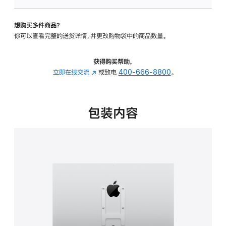
VESA
支
想购买多件商品？
架
你可以查看完整的送货详情，并更改购物袋中的商品数量。
转
换
器
获得购买帮助，
的
立即在线交流
(在
或致电
400-666-8800
。
分
新
期
窗
付
口
包装内容
款
中
选
打
项)
开)