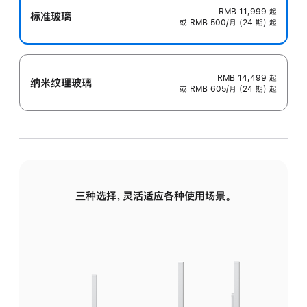
RMB 11,999
起
标准玻璃
或 RMB 500/月 (24 期) 起
RMB 14,499
起
纳米纹理玻璃
或 RMB 605/月 (24 期) 起
三种选择，灵活适应各种使用场景。
标