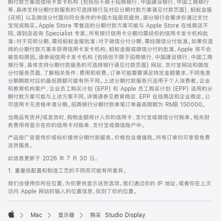
期付款方案由信用卡发卡机构 (包括但不限于招商银行、中国建设银行、中国工商银行
等，具体支持分期付款服务的可选择银行及对应分期付款方案请见付款页面)、蚂蚁金服
(花呗) 以及微信分付面向符合条件的中国大陆居民提供。部分银行会要求你通过支付
宝完成购买。Apple Store 零售店的分期付款方案可能与 Apple Store 在线商店不
同，请到店咨询 Specialist 专家。所有银行信用卡分期均需经你的信用卡发卡机构批
准；对于花呗分期，需经蚂蚁金服批准；对于微信分付分期，需经微信分付批准。如果你选
择的分期付款方案未获得信用卡发卡机构、蚂蚁金服或微信分付的批准，Apple 将不会
被告知原因。请参阅信用卡发卡机构 (包括但不限于招商银行、中国建设银行、中国工商
银行等，具体支持分期付款服务的可选择银行请见付款页面) 网站、支付宝网站和微信
分付服务页面，了解相关条件、费用和收费。订单可能需要满足特定金额要求，不同免息
分期期数对应的最低限额可能有所不同。上述分期付款服务只适用于个人消费者。企业
和教育机构客户、企业员工购买计划 (EPP) 和 Apple 员工购买计划 (EPP) 适用的分
期付款方案可能与上述方案不同，详情请参见教育商店、EPP 在线商店和企业商店。公
司信用卡无资格申请分期。招商银行分期付款单笔订单最高限额为 RMB 150000。
当商品有货并/或发货时，购物金额将计入你的信用卡、支付宝或微信分付账单。相关财
务费用将显示在你的信用卡对账单、支付宝或微信账户中。
产品按广告宣传价或标价提供分期付款服务。价格包含增值税。所有订单均可享受免费
送货服务。
此信息更新于 2026 年 7 月 30 日。
1. 重量依配置和制造工艺的不同而可能有所差异。
我们会使用你所在位置，为你更快显示送货选项。我们通过你的 IP 地址，或者你在上次
访问 Apple 网站时输入的位置信息，找到了你的位置。
Mac
显示器
购买 Studio Display