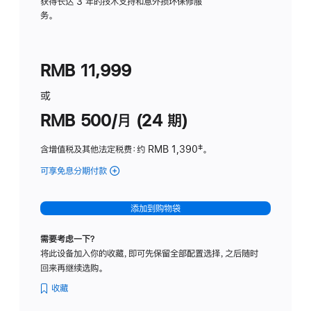
务
获得长达 3 年的技术支持和意外损坏保修服
务。
计
划
(适
RMB 11,999
用
于
或
Studio
RMB 500/月 (24 期)
Display
含增值税及其他法定税费
：约 RMB 1,390
脚
‡。
注
可享免息分期付款
(Studio
Display
-
添加到购物袋
标
准
需要考虑一下？
玻
将此设备加入你的收藏，即可先保留全部配置选择，之后随时
璃
回来再继续选购。
面
板
收藏
-