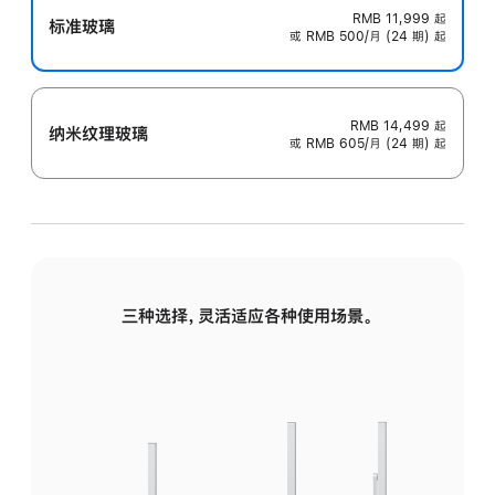
RMB 11,999
起
标准玻璃
或 RMB 500/月 (24 期) 起
RMB 14,499
起
纳米纹理玻璃
或 RMB 605/月 (24 期) 起
三种选择，灵活适应各种使用场景。
标