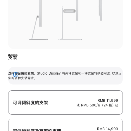
支架
选择你合用的支架。
Studio Display 有两种支架和一种支架转换器可选，以满足
展
你的各种安装需求。
开
RMB 11,999
可调倾斜度的支架
或 RMB 500/月 (24 期) 起
RMB 14,999
可调倾斜度及高‍度的支‍架