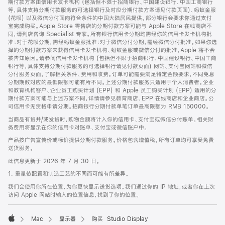
期付款方案由信用卡发卡机构 (包括但不限于招商银行、中国建设银行、中国工商银行
等，具体支持分期付款服务的可选择银行及对应分期付款方案请见付款页面)、蚂蚁金服
(花呗) 以及微信分付面向符合条件的中国大陆居民提供。部分银行会要求你通过支付
宝完成购买。Apple Store 零售店的分期付款方案可能与 Apple Store 在线商店不
同，请到店咨询 Specialist 专家。所有银行信用卡分期均需经你的信用卡发卡机构批
准；对于花呗分期，需经蚂蚁金服批准；对于微信分付分期，需经微信分付批准。如果你选
择的分期付款方案未获得信用卡发卡机构、蚂蚁金服或微信分付的批准，Apple 将不会
被告知原因。请参阅信用卡发卡机构 (包括但不限于招商银行、中国建设银行、中国工商
银行等，具体支持分期付款服务的可选择银行请见付款页面) 网站、支付宝网站和微信
分付服务页面，了解相关条件、费用和收费。订单可能需要满足特定金额要求，不同免息
分期期数对应的最低限额可能有所不同。上述分期付款服务只适用于个人消费者。企业
和教育机构客户、企业员工购买计划 (EPP) 和 Apple 员工购买计划 (EPP) 适用的分
期付款方案可能与上述方案不同，详情请参见教育商店、EPP 在线商店和企业商店。公
司信用卡无资格申请分期。招商银行分期付款单笔订单最高限额为 RMB 150000。
当商品有货并/或发货时，购物金额将计入你的信用卡、支付宝或微信分付账单。相关财
务费用将显示在你的信用卡对账单、支付宝或微信账户中。
产品按广告宣传价或标价提供分期付款服务。价格包含增值税。所有订单均可享受免费
送货服务。
此信息更新于 2026 年 7 月 30 日。
1. 重量依配置和制造工艺的不同而可能有所差异。
我们会使用你所在位置，为你更快显示送货选项。我们通过你的 IP 地址，或者你在上次
访问 Apple 网站时输入的位置信息，找到了你的位置。
Mac
显示器
购买 Studio Display