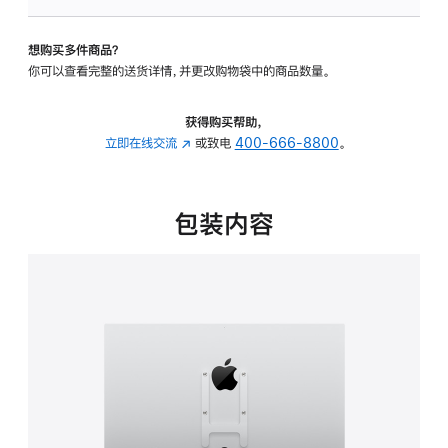
VESA
支
想购买多件商品？
架
你可以查看完整的送货详情，并更改购物袋中的商品数量。
转
换
器
获得购买帮助，
的
立即在线交流
(在
或致电
400-666-8800
。
分
新
期
窗
付
口
包装内容
款
中
选
打
项)
开)