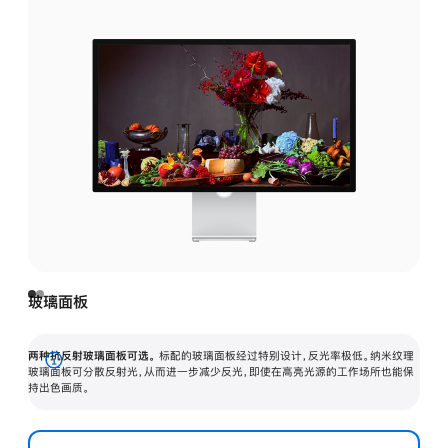
玻璃面板
两种抗反射玻璃面板可选。
标配的玻璃面板经过特别设计，反光率极低。纳米纹理
展
玻璃面板可分散反射光，从而进一步减少反光，即使在高亮光源的工作场所也能保
持出色画质。
开