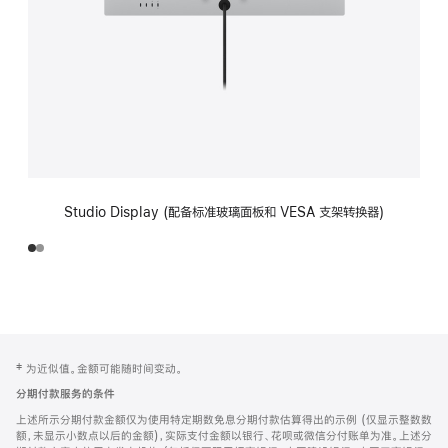
Studio Display (配备标准玻璃面板和 VESA 支架转换器)
网
脚
‡ 为近似值。金额可能随时间变动。
注
页
分期付款服务的条件
页
上述所示分期付款金额仅为使用特定期数免息分期付款估算得出的示例 (仅显示整数数
脚
额，未显示小数点以后的金额)，实际支付金额以银行、花呗或微信分付账单为准。上述分