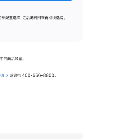
全部配置选择，之后随时回来再继续选购。
中的商品数量。
交流
(在
或致电
400-666-8800。
新
窗
口
中
打
开)