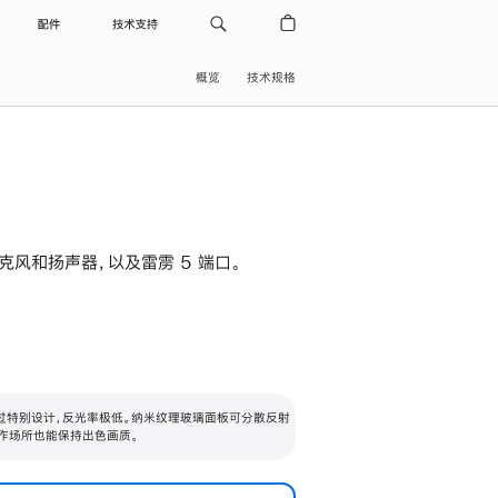
配件
技术支持
概览
技术规格
级麦克风和扬声器，以及雷雳 5 端口。
过特别设计，反光率极低。纳米纹理玻璃面板可分散反射
作场所也能保持出色画质。