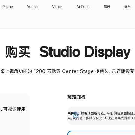
iPhone
Watch
Vision
AirPods
家居
娱乐
购买 Studio Display
桌上视角功能的 1200 万像素 Center Stage 摄像头、录音棚
玻璃面板
，可减少使用
纳米纹理玻璃面板可进一步减少反光，即使在
两种抗反射玻璃面板可选。
标配的玻璃面板经
。
有高亮光源的场所使用，也能保持出色画质。
展
光，从而进一步减少反光，即使在高亮光源的工
开