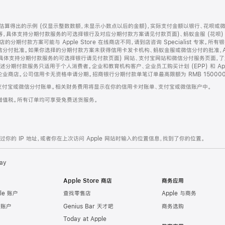
算得出的示例 (仅显示整数数额，未显示小数点以后的金额)，实际支付金额以银行、花呗或
等，具体支持分期付款服务的可选择银行及对应分期付款方案请见付款页面)、蚂蚁金服 (花呗
售店的分期付款方案可能与 Apple Store 在线商店不同，请到店咨询 Specialist 专
分付批准。如果你选择的分期付款方案未获得信用卡发卡机构、蚂蚁金服或微信分付的批准，Ap
具体支持分期付款服务的可选择银行请见付款页面) 网站、支付宝网站和微信分付服务页面，
期付款服务只适用于个人消费者。企业和教育机构客户、企业员工购买计划 (EPP) 和 Appl
企业商店。公司信用卡无资格申请分期。招商银行分期付款单笔订单最高限额为 RMB 150000
支付宝或微信分付账单。相关财务费用将显示在你的信用卡对账单、支付宝或微信账户中。
增值税。所有订单均可享受免费送货服务。
的 IP 地址，或者你在上次访问 Apple 网站时输入的位置信息，找到了你的位置。
ay
Apple Store 商店
商务应用
le 账户
查找零售店
Apple 与商务
e 账户
Genius Bar 天才吧
商务选购
Today at Apple