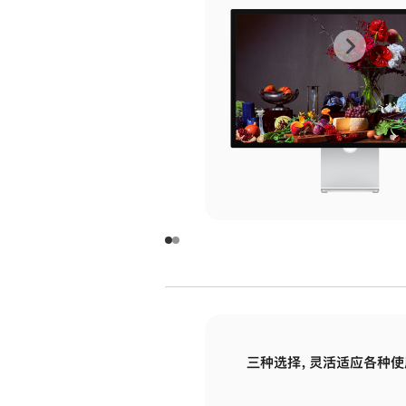
上
下
一
一
张
张
图
图
库
库
图
图
片
片
-
-
玻
玻
璃
璃
三种选择，灵活适应各种使
面
面
板
板