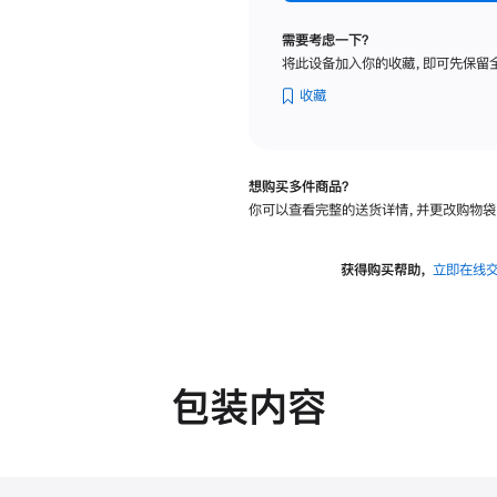
标
准
需要考虑一下？
玻
将此设备加入你的收藏，即可先保留
璃
面
收藏
板
-
VESA
想购买多件商品？
支
你可以查看完整的送货详情，并更改购物袋
架
转
换
获得购买帮助，
立即在线
器
的
分
期
付
包装内容
款
选
项)