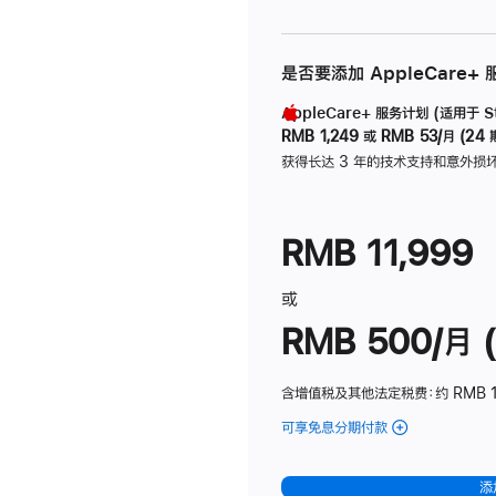
是否要添加 AppleCare+
AppleCare+ 服务计划 (适用于 Stu
RMB 1,249
或
RMB 53/月 (24 
获得长达 3 年的技术支持和意外损
RMB 11,999
或
RMB 500/月 (
含增值税及其他法定税费
：约 RMB 
可享免息分期付款
(Studio
Display
-
添