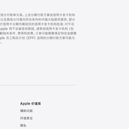
微信分付账单为准。上述分期付款方案由信用卡发卡机构
) 以及微信分付面向符合条件的中国大陆居民提供。部分
家。所有银行信用卡分期均需经你的信用卡发卡机构批准；对于花
ple 将不会被告知原因。请参阅信用卡发卡机构 (包
了解相关条件、费用和收费。订单可能需要满足特定金额要
e 员工购买计划 (EPP) 适用的分期付款方案可能与
。
Apple 价值观
辅助功能
环境责任
隐私