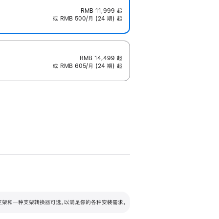
RMB 11,999
起
或 RMB 500/月 (24 期) 起
RMB 14,499
起
或 RMB 605/月 (24 期) 起
配可调倾斜度及高度的支架，额外增加 105
VESA 支架转换器
 有两种支架和一种支架转换器可选，以满足你的各种安装需求。
毫米的高度调节范围。
容的支架 (未随附)