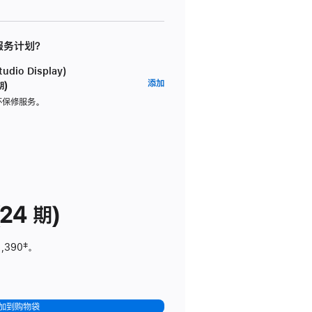
 服务计划？
dio Display)
AppleCare+
添加
期)
服
坏保修服务。
务
计
划
(适
用
于
24 期)
Studio
Display)
1,390
脚
‡。
注
加到购物袋