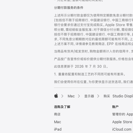
‡ 为近似值。金额可能随时间变动。
注
页
分期付款服务的条件
页
上述所示分期付款金额仅为使用特定期数免息分期付款估
脚
(包括但不限于招商银行、中国建设银行、中国工商银行
银行会要求你通过支付宝完成购买。Apple Store 零
呗分期，需经蚂蚁金服批准；对于微信分付分期，需经微信
括但不限于招商银行、中国建设银行、中国工商银行等，
求，不同免息分期期数对应的最低限额可能有所不同。上述分
上述方案不同，详情请参见教育商店、EPP 在线商店和
当商品有货并/或发货时，购物金额将计入你的信用卡、
产品按广告宣传价或标价提供分期付款服务。价格包含
此信息更新于 2026 年 7 月 30 日。
1. 重量依配置和制造工艺的不同而可能有所差异。
我们会使用你所在位置，为你更快显示送货选项。我们通过你
Mac
显示器
购买 Studio Displ
Apple
选购及了解
账户
商店
管理你的 App
Mac
Apple Stor
iPad
iCloud.com