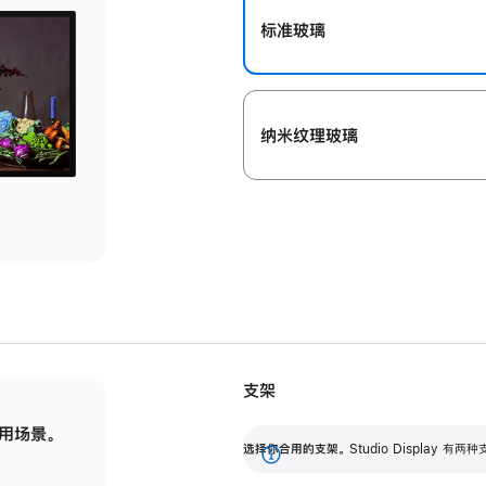
标准玻璃
纳米纹理玻璃
支架
用场景。
标配可调倾斜度的支架，提供 30 度的倾斜度
选
选择你合用的支架。
Studio Display
调节范围。
展