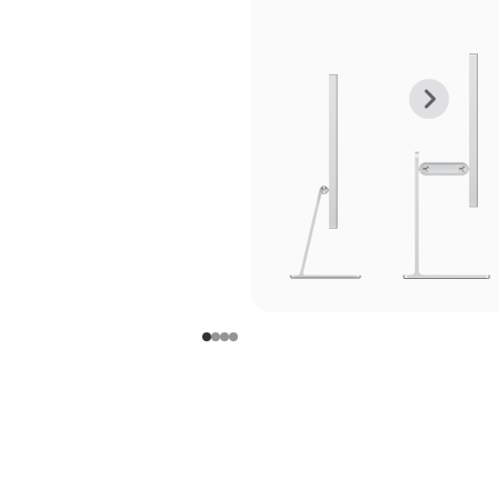
上
下
一
一
张
张
图
图
库
库
图
图
片
片
-
-
支
支
架
架