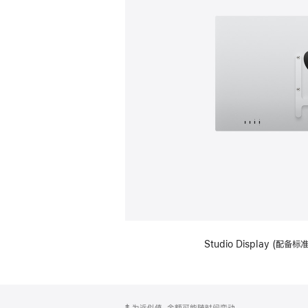
Studio Display (配
网
脚