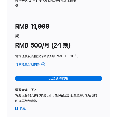
务
获得长达 3 年的技术支持和意外损坏保修服
务。
计
划
(适
RMB 11,999
用
于
或
Studio
RMB 500/月 (24 期)
Display
含增值税及其他法定税费
：约 RMB 1,390
脚
‡。
注
可享免息分期付款
(Studio
Display
-
添加到购物袋
标
准
需要考虑一下？
玻
将此设备加入你的收藏，即可先保留全部配置选择，之后随时
璃
回来再继续选购。
面
板
收藏
-