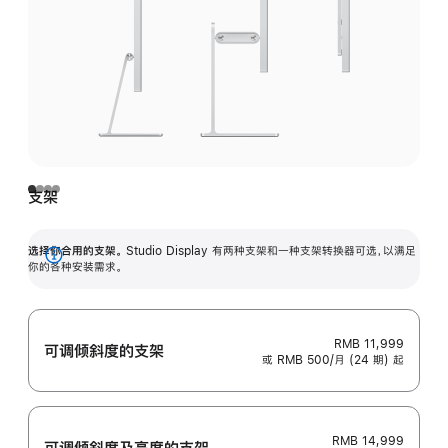
支架
选择你合用的支架。
Studio Display 有两种支架和一种支架转换器可选，以满足
展
你的各种安装需求。
开
RMB 11,999
可调倾斜度的支架
或 RMB 500/月 (24 期) 起
RMB 14,999
可调倾斜度及高‍度的支‍架