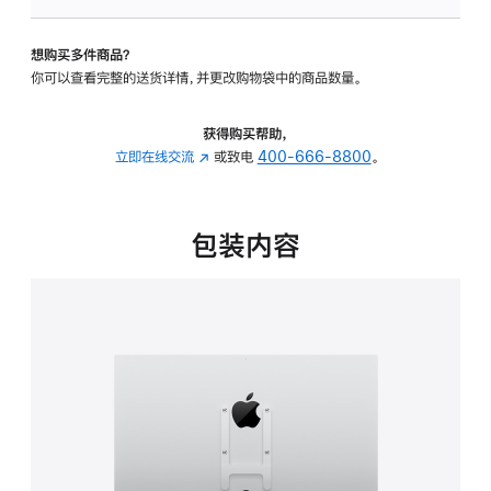
VESA
支
想购买多件商品？
架
你可以查看完整的送货详情，并更改购物袋中的商品数量。
转
换
器
获得购买帮助，
的
立即在线交流
(在
或致电
400-666-8800
。
分
新
期
窗
付
口
包装内容
款
中
选
打
项)
开)