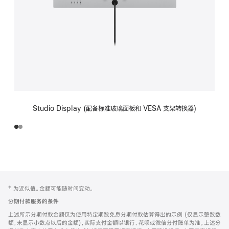
Studio Display (配备标准玻璃面板和 VESA 支架转换器)
网
脚
‡ 为近似值。金额可能随时间变动。
注
页
分期付款服务的条件
页
上述所示分期付款金额仅为使用特定期数免息分期付款估算得出的示例 (仅显示整数数
脚
额，未显示小数点以后的金额)，实际支付金额以银行、花呗或微信分付账单为准。上述分