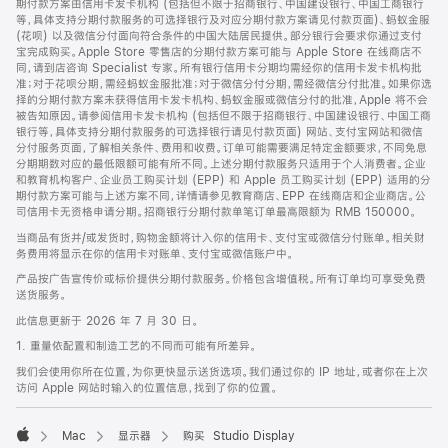
期付款方案由信用卡发卡机构 (包括但不限于招商银行、中国建设银行、中国工商银行
等，具体支持分期付款服务的可选择银行及对应分期付款方案请见付款页面)、蚂蚁金服
(花呗) 以及微信分付面向符合条件的中国大陆居民提供。部分银行会要求你通过支付
宝完成购买。Apple Store 零售店的分期付款方案可能与 Apple Store 在线商店不
同，请到店咨询 Specialist 专家。所有银行信用卡分期均需经你的信用卡发卡机构批
准；对于花呗分期，需经蚂蚁金服批准；对于微信分付分期，需经微信分付批准。如果你选
择的分期付款方案未获得信用卡发卡机构、蚂蚁金服或微信分付的批准，Apple 将不会
被告知原因。请参阅信用卡发卡机构 (包括但不限于招商银行、中国建设银行、中国工商
银行等，具体支持分期付款服务的可选择银行请见付款页面) 网站、支付宝网站和微信
分付服务页面，了解相关条件、费用和收费。订单可能需要满足特定金额要求，不同免息
分期期数对应的最低限额可能有所不同。上述分期付款服务只适用于个人消费者。企业
和教育机构客户、企业员工购买计划 (EPP) 和 Apple 员工购买计划 (EPP) 适用的分
期付款方案可能与上述方案不同，详情请参见教育商店、EPP 在线商店和企业商店。公
司信用卡无资格申请分期。招商银行分期付款单笔订单最高限额为 RMB 150000。
当商品有货并/或发货时，购物金额将计入你的信用卡、支付宝或微信分付账单。相关财
务费用将显示在你的信用卡对账单、支付宝或微信账户中。
产品按广告宣传价或标价提供分期付款服务。价格包含增值税。所有订单均可享受免费
送货服务。
此信息更新于 2026 年 7 月 30 日。
1. 重量依配置和制造工艺的不同而可能有所差异。
我们会使用你所在位置，为你更快显示送货选项。我们通过你的 IP 地址，或者你在上次
访问 Apple 网站时输入的位置信息，找到了你的位置。
Mac
显示器
购买 Studio Display