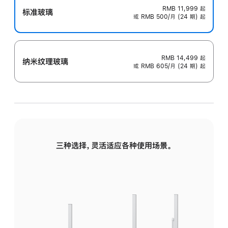
RMB 11,999
起
标准玻璃
或 RMB 500/月 (24 期) 起
RMB 14,499
起
纳米纹理玻璃
或 RMB 605/月 (24 期) 起
三种选择，灵活适应各种使用场景。
标