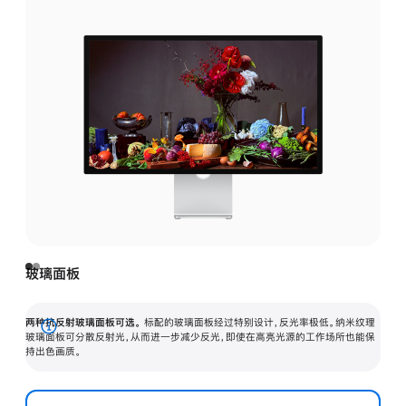
玻璃面板
两种抗反射玻璃面板可选。
标配的玻璃面板经过特别设计，反光率极低。纳米纹理
展
玻璃面板可分散反射光，从而进一步减少反光，即使在高亮光源的工作场所也能保
持出色画质。
开