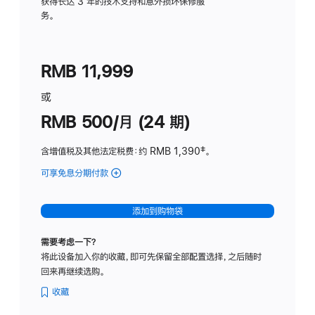
务
获得长达 3 年的技术支持和意外损坏保修服
务。
计
划
(适
RMB 11,999
用
于
或
Studio
RMB 500/月 (24 期)
Display
含增值税及其他法定税费
：约 RMB 1,390
脚
‡。
注
可享免息分期付款
(Studio
Display
-
添加到购物袋
标
准
需要考虑一下？
玻
将此设备加入你的收藏，即可先保留全部配置选择，之后随时
璃
回来再继续选购。
面
板
收藏
-