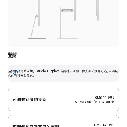
支架
选择你合用的支架。
Studio Display 有两种支架和一种支架转换器可选，以满足
展
你的各种安装需求。
开
RMB 11,999
可调倾斜度的支架
或 RMB 500/月 (24 期) 起
RMB 14,999
可调倾斜度及高‍度的支‍架