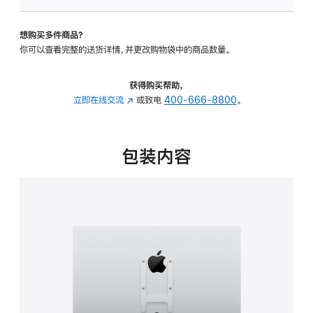
VESA
支
想购买多件商品？
架
你可以查看完整的送货详情，并更改购物袋中的商品数量。
转
换
器
获得购买帮助，
的
立即在线交流
(在
或致电
400-666-8800
。
分
新
期
窗
付
口
包装内容
款
中
选
打
项)
开)