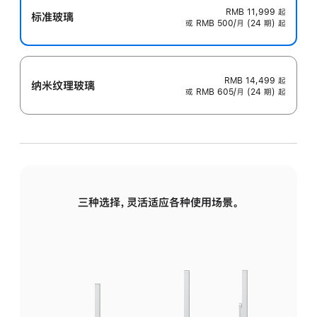
RMB 11,999
起
标准玻璃
或 RMB 500/月 (24 期) 起
RMB 14,499
起
纳米纹理玻璃
或 RMB 605/月 (24 期) 起
三种选择，灵活适应各种使用场景。
标