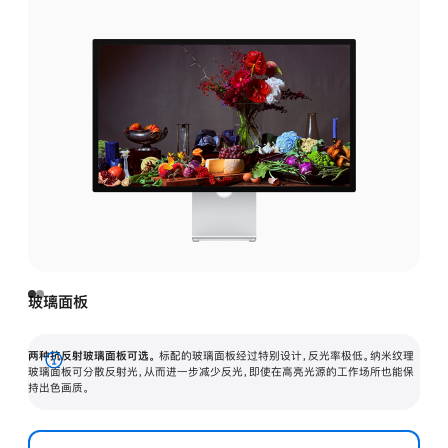
玻璃面板
两种抗反射玻璃面板可选。
标配的玻璃面板经过特别设计，反光率极低。纳米纹理
展
玻璃面板可分散反射光，从而进一步减少反光，即使在高亮光源的工作场所也能保
持出色画质。
开