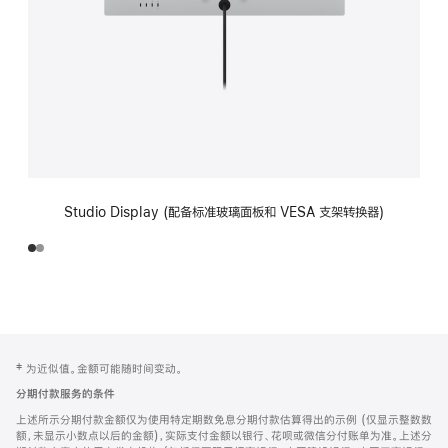
Studio Display (配备标准玻璃面板和 VESA 支架转换器)
网
脚
‡ 为近似值。金额可能随时间变动。
注
页
分期付款服务的条件
页
上述所示分期付款金额仅为使用特定期数免息分期付款估算得出的示例 (仅显示整数数
脚
额，未显示小数点以后的金额)，实际支付金额以银行、花呗或微信分付账单为准。上述分