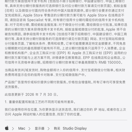
期付款方案由信用卡发卡机构 (包括但不限于招商银行、中国建设银行、中国工商银行
等，具体支持分期付款服务的可选择银行及对应分期付款方案请见付款页面)、蚂蚁金服
(花呗) 以及微信分付面向符合条件的中国大陆居民提供。部分银行会要求你通过支付
宝完成购买。Apple Store 零售店的分期付款方案可能与 Apple Store 在线商店不
同，请到店咨询 Specialist 专家。所有银行信用卡分期均需经你的信用卡发卡机构批
准；对于花呗分期，需经蚂蚁金服批准；对于微信分付分期，需经微信分付批准。如果你选
择的分期付款方案未获得信用卡发卡机构、蚂蚁金服或微信分付的批准，Apple 将不会
被告知原因。请参阅信用卡发卡机构 (包括但不限于招商银行、中国建设银行、中国工商
银行等，具体支持分期付款服务的可选择银行请见付款页面) 网站、支付宝网站和微信
分付服务页面，了解相关条件、费用和收费。订单可能需要满足特定金额要求，不同免息
分期期数对应的最低限额可能有所不同。上述分期付款服务只适用于个人消费者。企业
和教育机构客户、企业员工购买计划 (EPP) 和 Apple 员工购买计划 (EPP) 适用的分
期付款方案可能与上述方案不同，详情请参见教育商店、EPP 在线商店和企业商店。公
司信用卡无资格申请分期。招商银行分期付款单笔订单最高限额为 RMB 150000。
当商品有货并/或发货时，购物金额将计入你的信用卡、支付宝或微信分付账单。相关财
务费用将显示在你的信用卡对账单、支付宝或微信账户中。
产品按广告宣传价或标价提供分期付款服务。价格包含增值税。所有订单均可享受免费
送货服务。
此信息更新于 2026 年 7 月 30 日。
1. 重量依配置和制造工艺的不同而可能有所差异。
我们会使用你所在位置，为你更快显示送货选项。我们通过你的 IP 地址，或者你在上次
访问 Apple 网站时输入的位置信息，找到了你的位置。
Mac
显示器
购买 Studio Display