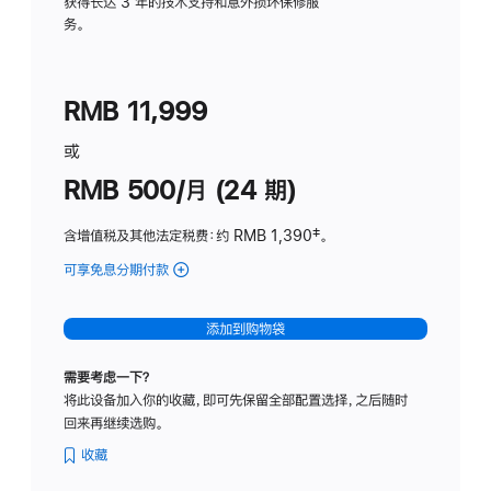
务
获得长达 3 年的技术支持和意外损坏保修服
务。
计
划
(适
RMB 11,999
用
于
或
Studio
RMB 500/月 (24 期)
Display
含增值税及其他法定税费
：约 RMB 1,390
脚
‡。
注
可享免息分期付款
(Studio
Display
-
添加到购物袋
标
准
需要考虑一下？
玻
将此设备加入你的收藏，即可先保留全部配置选择，之后随时
璃
回来再继续选购。
面
板
收藏
-