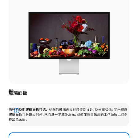
玻璃面板
两种抗反射玻璃面板可选。
标配的玻璃面板经过特别设计，反光率极低。纳米纹理
展
玻璃面板可分散反射光，从而进一步减少反光，即使在高亮光源的工作场所也能保
持出色画质。
开