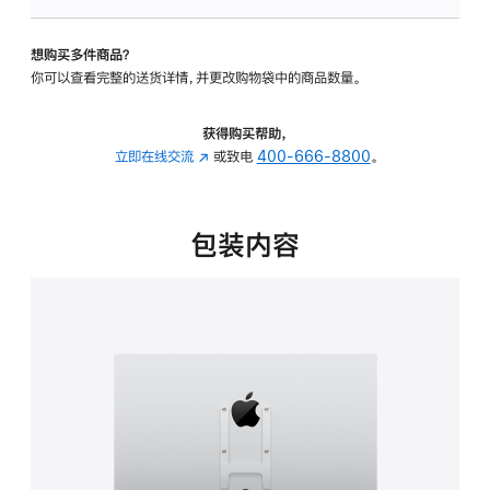
VESA
支
想购买多件商品？
架
你可以查看完整的送货详情，并更改购物袋中的商品数量。
转
换
器
获得购买帮助，
的
立即在线交流
(在
或致电
400-666-8800
。
分
新
期
窗
付
口
包装内容
款
中
选
打
项)
开)