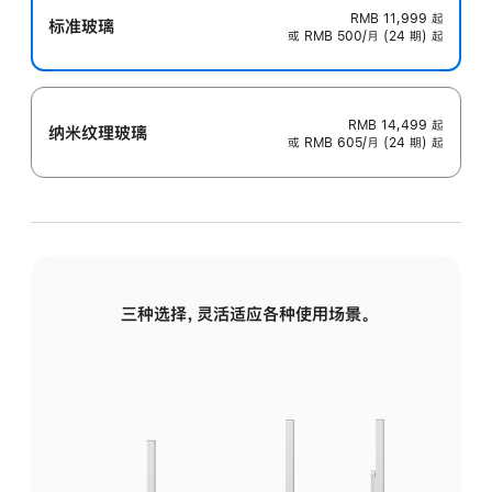
RMB 11,999
起
标准玻璃
或 RMB 500/月 (24 期) 起
RMB 14,499
起
纳米纹理玻璃
或 RMB 605/月 (24 期) 起
三种选择，灵活适应各种使用场景。
标