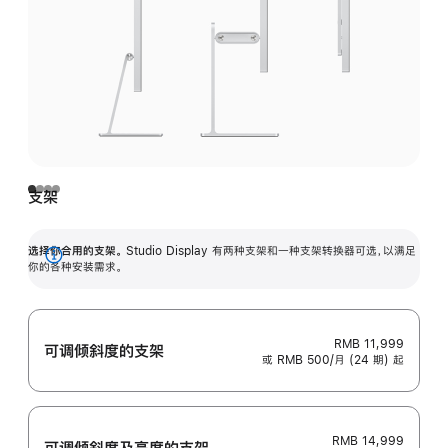
支架
选择你合用的支架。
Studio Display 有两种支架和一种支架转换器可选，以满足
展
你的各种安装需求。
开
RMB 11,999
可调倾斜度的支架
或 RMB 500/月 (24 期) 起
RMB 14,999
可调倾斜度及高‍度的支‍架