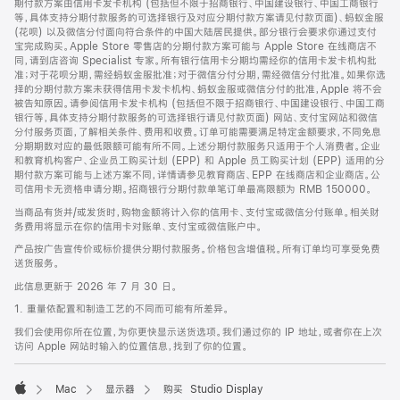
期付款方案由信用卡发卡机构 (包括但不限于招商银行、中国建设银行、中国工商银行
等，具体支持分期付款服务的可选择银行及对应分期付款方案请见付款页面)、蚂蚁金服
(花呗) 以及微信分付面向符合条件的中国大陆居民提供。部分银行会要求你通过支付
宝完成购买。Apple Store 零售店的分期付款方案可能与 Apple Store 在线商店不
同，请到店咨询 Specialist 专家。所有银行信用卡分期均需经你的信用卡发卡机构批
准；对于花呗分期，需经蚂蚁金服批准；对于微信分付分期，需经微信分付批准。如果你选
择的分期付款方案未获得信用卡发卡机构、蚂蚁金服或微信分付的批准，Apple 将不会
被告知原因。请参阅信用卡发卡机构 (包括但不限于招商银行、中国建设银行、中国工商
银行等，具体支持分期付款服务的可选择银行请见付款页面) 网站、支付宝网站和微信
分付服务页面，了解相关条件、费用和收费。订单可能需要满足特定金额要求，不同免息
分期期数对应的最低限额可能有所不同。上述分期付款服务只适用于个人消费者。企业
和教育机构客户、企业员工购买计划 (EPP) 和 Apple 员工购买计划 (EPP) 适用的分
期付款方案可能与上述方案不同，详情请参见教育商店、EPP 在线商店和企业商店。公
司信用卡无资格申请分期。招商银行分期付款单笔订单最高限额为 RMB 150000。
当商品有货并/或发货时，购物金额将计入你的信用卡、支付宝或微信分付账单。相关财
务费用将显示在你的信用卡对账单、支付宝或微信账户中。
产品按广告宣传价或标价提供分期付款服务。价格包含增值税。所有订单均可享受免费
送货服务。
此信息更新于 2026 年 7 月 30 日。
1. 重量依配置和制造工艺的不同而可能有所差异。
我们会使用你所在位置，为你更快显示送货选项。我们通过你的 IP 地址，或者你在上次
访问 Apple 网站时输入的位置信息，找到了你的位置。
Mac
显示器
购买 Studio Display