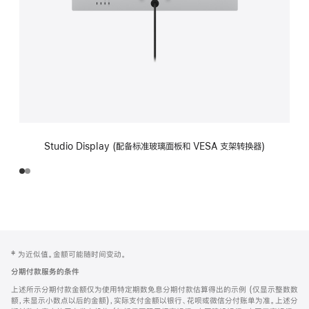
Studio Display (配备标准玻璃面板和 VESA 支架转换器)
网
脚
‡ 为近似值。金额可能随时间变动。
注
页
分期付款服务的条件
页
上述所示分期付款金额仅为使用特定期数免息分期付款估算得出的示例 (仅显示整数数
脚
额，未显示小数点以后的金额)，实际支付金额以银行、花呗或微信分付账单为准。上述分